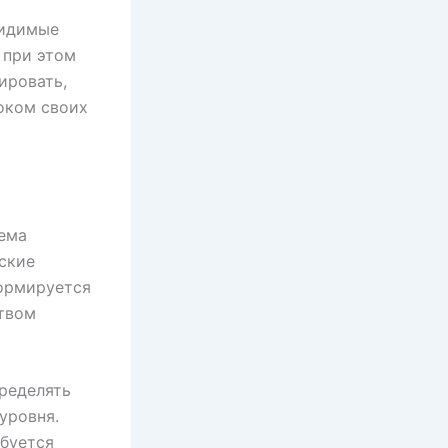
видимые
 при этом
ировать,
оком своих
тема
ские
ормируется
твом
ределять
уровня.
ебуется