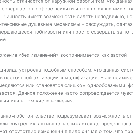
вность отличается от наружной работы тем, что данная
 совершается в сфере психики и не постоянно имеет 
. Личность имеет возможность сидеть неподвижно, но
тенсивные душевные механизмы – рассуждать, фантаз
вершающееся поблизости или просто созерцать за пот
ий.
ожение «без изменений» воспринимается как застой
дивида устроена подобным способом, что данная сис
в постоянной активации и модификации. Если психиче
амедляются или становятся слишком однообразными, ф
застоя. Данное положение часто сопровождается чувс
атии или в том числе волнения.
данном обстоятельстве подразумевает возможность оп
сли внутренняя активность снижается до предельного 
ует отсутствие изменений в виде сигнал о том, что тр