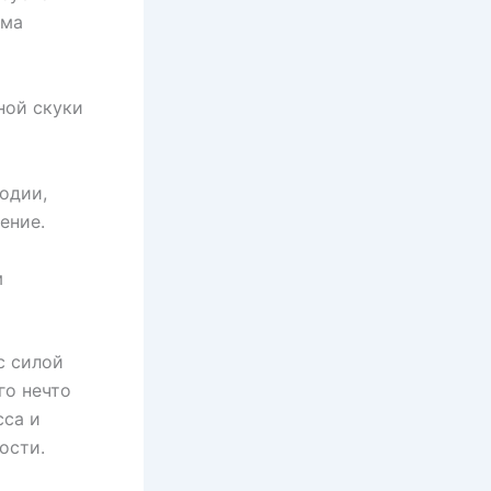
тма
ной скуки
одии,
ение.
м
с силой
го нечто
сса и
ости.