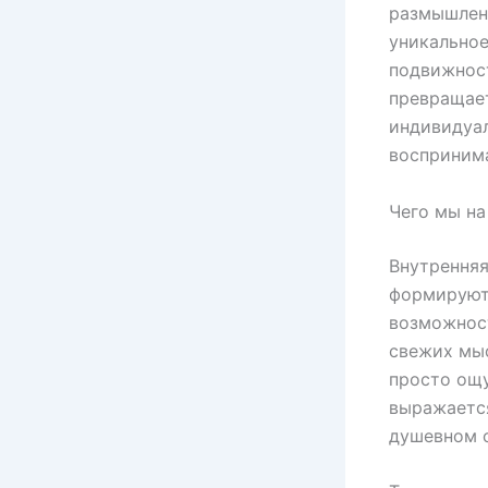
размышлен
уникальное
подвижнос
превращает
индивидуа
воспринима
Чего мы на
Внутренняя
формируют 
возможнос
свежих мы
просто ощу
выражаетс
душевном с