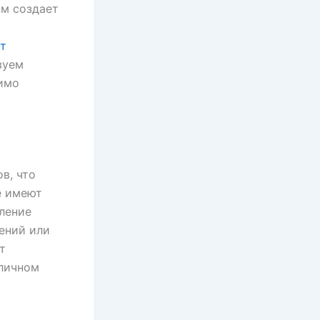
м создает
т
вуем
имо
в, что
е имеют
ление
ений или
т
 личном