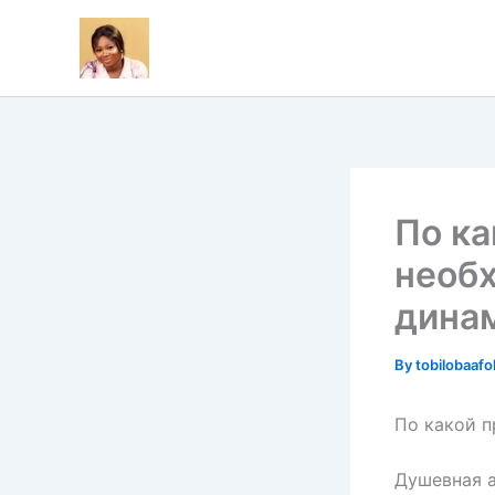
Skip
to
content
По ка
необ
дина
By
tobilobaaf
По какой 
Душевная а