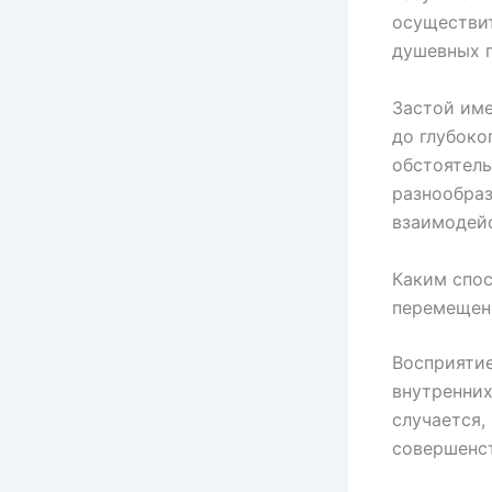
осуществит
душевных 
Застой име
до глубоко
обстоятель
разнообраз
взаимодей
Каким спос
перемещен
Восприятие
внутренних
случается,
совершенст