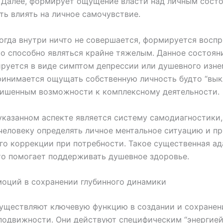
 Далее, формирует ощущение власти над личным сост
ь влиять на личное самочувствие.
огда внутри ничто не совершается, формируется восп
то способно являться крайне тяжелым. Данное состоян
руется в виде симптом депрессии или душевного изн
ринимается ощущать собственную личность будто “вы
лишенным возможности к комплексному деятельности.
указанном аспекте является систему самодиагностики,
человеку определять личное ментальное ситуацию и п
го коррекции при потребности. Такое существенная ад
то помогает поддерживать душевное здоровье.
оций в сохранении глубинного динамики
существляют ключевую функцию в создании и сохранен
подвижности. Они действуют специфическим “энергией