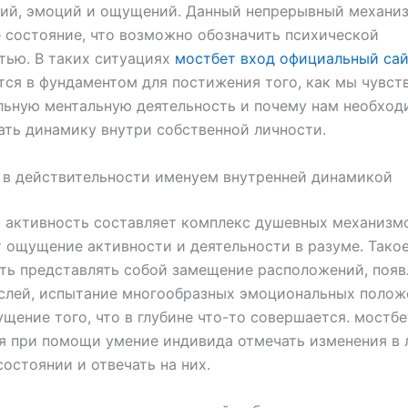
ий, эмоций и ощущений. Данный непрерывный механиз
 состояние, что возможно обозначить психической
тью. В таких ситуациях
мостбет вход официальный сай
ся в фундаментом для постижения того, как мы чувст
льную ментальную деятельность и почему нам необход
ть динамику внутри собственной личности.
 в действительности именуем внутренней динамикой
 активность составляет комплекс душевных механизмо
ощущение активности и деятельности в разуме. Тако
ть представлять собой замещение расположений, появ
слей, испытание многообразных эмоциональных полож
щение того, что в глубине что-то совершается. мостбе
я при помощи умение индивида отмечать изменения в
остоянии и отвечать на них.