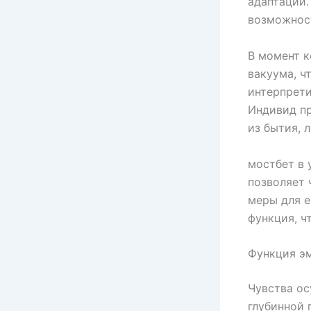
адаптации.
возможност
В момент к
вакуума, ч
интерпрети
Индивид п
из бытия, 
мостбет в 
позволяет 
меры для е
функция, ч
Функция эм
Чувства о
глубинной 