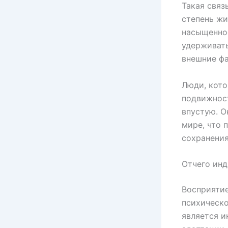
Такая связ
степень жи
насыщеннос
удерживать
внешние ф
Люди, кото
подвижност
впустую. О
мире, что 
сохранения
Отчего инд
Восприятие
психическо
является и