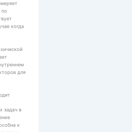
змеряет
 по
твует
учае когда
ихической
ает
внутреннем
кторов для
одит
х задач в
ение
особна к