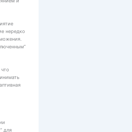
оянием и
риятие
ие нередко
еможения.
ключенным”
 что
ринимать
аптивная
ии
” для