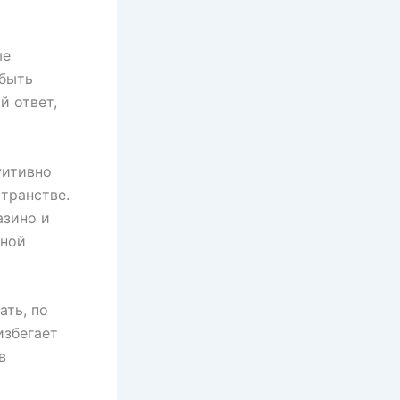
ые
 быть
й ответ,
уитивно
транстве.
азино и
чной
ать, по
избегает
в