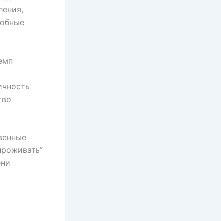
ления,
добные
емп
ичность
тво
венные
проживать”
ени