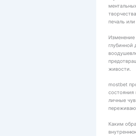
ментальных
творчества
печаль или
Изменение
глубинной 
воодушевле
предотвращ
живости.
mostbet пр
состояния 
личные чув
переживают
Каким обра
внутренню