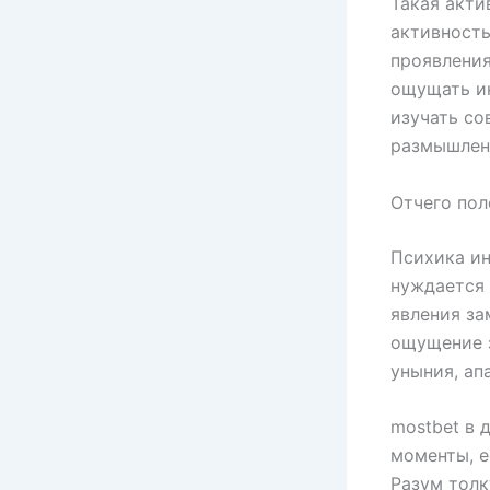
Такая акти
активность
проявления
ощущать ин
изучать со
размышлен
Отчего пол
Психика ин
нуждается 
явления з
ощущение 
уныния, ап
mostbet в 
моменты, е
Разум толк