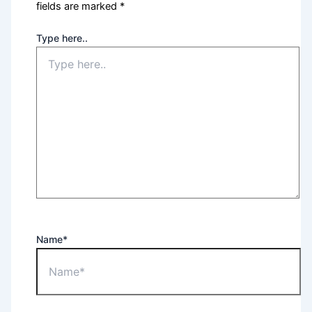
fields are marked
*
Type here..
Name*