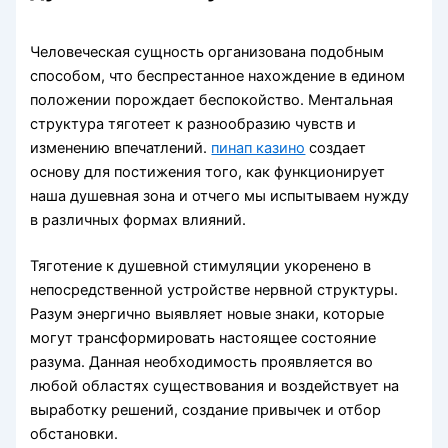
Человеческая сущность организована подобным
способом, что беспрестанное нахождение в едином
положении порождает беспокойство. Ментальная
структура тяготеет к разнообразию чувств и
изменению впечатлений.
пинап казино
создает
основу для постижения того, как функционирует
наша душевная зона и отчего мы испытываем нужду
в различных формах влияний.
Тяготение к душевной стимуляции укоренено в
непосредственной устройстве нервной структуры.
Разум энергично выявляет новые знаки, которые
могут трансформировать настоящее состояние
разума. Данная необходимость проявляется во
любой областях существования и воздействует на
выработку решений, создание привычек и отбор
обстановки.