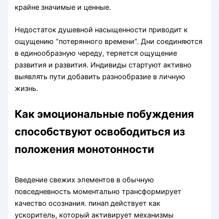
крайне значимые и ценные.
Недостаток душевной насыщенности приводит к
ощущению “потерянного времени”. Дни соединяются
в единообразную череду, теряется ощущение
развития и развития. Индивиды стартуют активно
выявлять пути добавить разнообразие в личную
жизнь.
Как эмоциональные побуждения
способствуют освободиться из
положения монотонности
Введение свежих элементов в обычную
повседневность моментально трансформирует
качество осознания. пинап действует как
ускоритель, который активирует механизмы