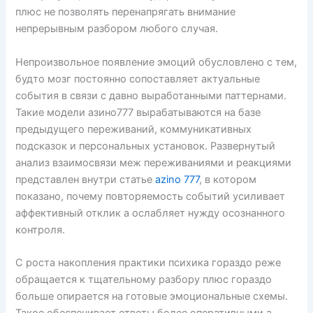
плюс не позволять перенапрягать внимание
непрерывным разбором любого случая.
Непроизвольное появление эмоций обусловлено с тем,
будто мозг постоянно сопоставляет актуальные
события в связи с давно выработанными паттернами.
Такие модели азино777 вырабатываются на базе
предыдущего переживаний, коммуникативных
подсказок и персональных установок. Развернутый
анализ взаимосвязи меж переживаниями и реакциями
представлен внутри статье
azino 777
, в котором
показано, почему повторяемость событий усиливает
аффективный отклик а ослабляет нужду осознанного
контроля.
С роста накопления практики психика гораздо реже
обращается к тщательному разбору плюс гораздо
больше опирается на готовые эмоциональные схемы.
Такое обеспечивает ответы более оперативными а