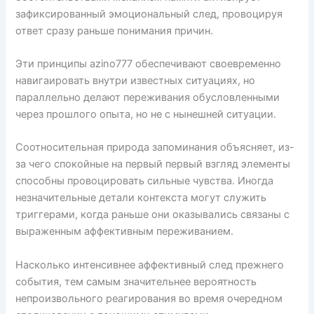
зафиксированный эмоциональный след, провоцируя
ответ сразу раньше понимания причин.
Эти принципы azino777 обеспечивают своевременно
навигаировать внутри известных ситуациях, но
параллельно делают переживания обусловленными
через прошлого опыта, но не с нынешней ситуации.
Соотносительная природа запоминания объясняет, из-
за чего спокойные на первый первый взгляд элементы
способны провоцировать сильные чувства. Иногда
незначительные детали контекста могут служить
триггерами, когда раньше они оказывались связаны с
выраженным аффективным переживанием.
Насколько интенсивнее аффективный след прежнего
события, тем самым значительнее вероятность
непроизвольного реагирования во время очередном