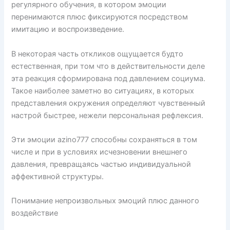
регулярного обучения, в котором эмоции
перенимаются плюс фиксируются посредством
имитацию и воспроизведение.
В некоторая часть откликов ощущается будто
естественная, при том что в действительности деле
эта реакция сформирована под давлением социума.
Такое наиболее заметно во ситуациях, в которых
представления окружения определяют чувственный
настрой быстрее, нежели персональная рефлексия.
Эти эмоции azino777 способны сохраняться в том
числе и при в условиях исчезновении внешнего
давления, превращаясь частью индивидуальной
аффективной структуры.
Понимание непроизвольных эмоций плюс данного
воздействие