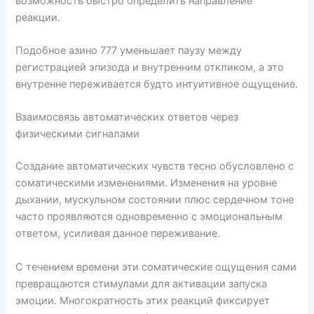
возможность быстро определить направление
реакции.
Подобное азино 777 уменьшает паузу между
регистрацией эпизода и внутренним откликом, а это
внутренне переживается будто интуитивное ощущение.
Взаимосвязь автоматических ответов через
физическими сигналами
Создание автоматических чувств тесно обусловлено с
соматическими изменениями. Изменения на уровне
дыхании, мускульном состоянии плюс сердечном тоне
часто проявляются одновременно с эмоциональным
ответом, усиливая данное переживание.
С течением времени эти соматические ощущения сами
превращаются стимулами для активации запуска
эмоции. Многократность этих реакций фиксирует