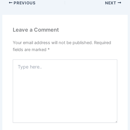
PREVIOUS
NEXT
Leave a Comment
Your email address will not be published.
Required
fields are marked
*
Type
here..