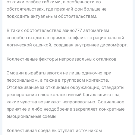
отклики слабее гибкими, в особенности во
обстоятельствах, где прежний фон больше не
подходить актуальным обстоятельствам.
В таких обстоятельствах азино777 автоматизм
способен входить в прямое конфликт с рациональной
логической оценкой, создавая внутреннее дискомфорт.
Коллективные факторы непроизвольных откликов
Эмоции вырабатываются не лишь одиночно при
персональном, а также в групповом контексте.
Отслеживание за откликами окружающих, стандарты
реагирования плюс коллективный багаж влияют на,
какие чувства возникают непроизвольно. Социальное
принятие и либо неодобрение закрепляет конкретные
эмоциональные схемы.
Коллективная среда выступает источником