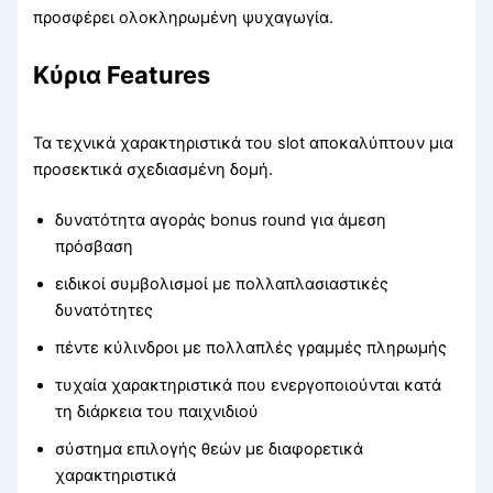
προσφέρει ολοκληρωμένη ψυχαγωγία.
Κύρια Features
Τα τεχνικά χαρακτηριστικά του slot αποκαλύπτουν μια
προσεκτικά σχεδιασμένη δομή.
δυνατότητα αγοράς bonus round για άμεση
πρόσβαση
ειδικοί συμβολισμοί με πολλαπλασιαστικές
δυνατότητες
πέντε κύλινδροι με πολλαπλές γραμμές πληρωμής
τυχαία χαρακτηριστικά που ενεργοποιούνται κατά
τη διάρκεια του παιχνιδιού
σύστημα επιλογής θεών με διαφορετικά
χαρακτηριστικά