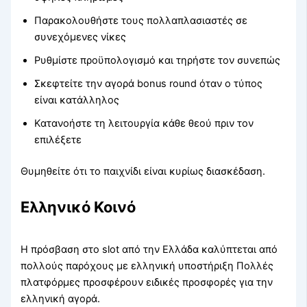
Παρακολουθήστε τους πολλαπλασιαστές σε
συνεχόμενες νίκες
Ρυθμίστε προϋπολογισμό και τηρήστε τον συνεπώς
Σκεφτείτε την αγορά bonus round όταν ο τύπος
είναι κατάλληλος
Κατανοήστε τη λειτουργία κάθε θεού πριν τον
επιλέξετε
Θυμηθείτε ότι το παιχνίδι είναι κυρίως διασκέδαση.
Ελληνικό Κοινό
Η πρόσβαση στο slot από την Ελλάδα καλύπτεται από
πολλούς παρόχους με ελληνική υποστήριξη Πολλές
πλατφόρμες προσφέρουν ειδικές προσφορές για την
ελληνική αγορά.