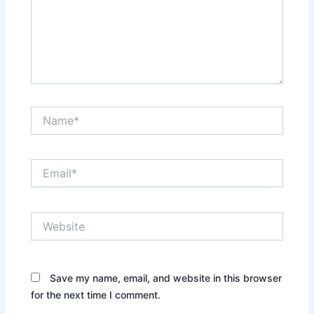
Name*
Email*
Website
Save my name, email, and website in this browser
for the next time I comment.