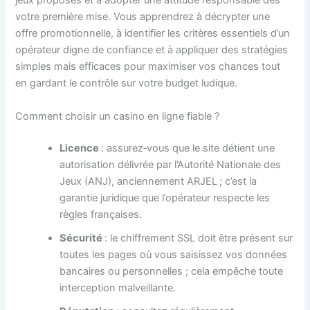
jeux proposés et à adopter une attitude responsable dès
votre première mise. Vous apprendrez à décrypter une
offre promotionnelle, à identifier les critères essentiels d’un
opérateur digne de confiance et à appliquer des stratégies
simples mais efficaces pour maximiser vos chances tout
en gardant le contrôle sur votre budget ludique.
Comment choisir un casino en ligne fiable ?
Licence
: assurez‑vous que le site détient une
autorisation délivrée par l’Autorité Nationale des
Jeux (ANJ), anciennement ARJEL ; c’est la
garantie juridique que l’opérateur respecte les
règles françaises.
Sécurité
: le chiffrement SSL doit être présent sur
toutes les pages où vous saisissez vos données
bancaires ou personnelles ; cela empêche toute
interception malveillante.