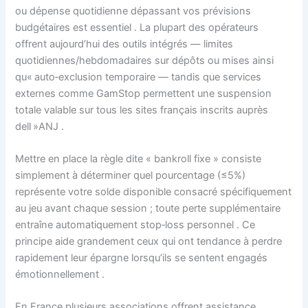
ou dépense quotidienne dépassant vos prévisions
budgétaires est essentiel . La plupart des opérateurs
offrent aujourd’hui des outils intégrés — limites
quotidiennes/hebdomadaires sur dépôts ou mises ainsi
qu« auto‑exclusion temporaire — tandis que services
externes comme GamStop permettent une suspension
totale valable sur tous les sites français inscrits auprès
dell »ANJ .
Mettre en place la règle dite « bankroll fixe » consiste
simplement à déterminer quel pourcentage (≤5%)
représente votre solde disponible consacré spécifiquement
au jeu avant chaque session ; toute perte supplémentaire
entraîne automatiquement stop‑loss personnel . Ce
principe aide grandement ceux qui ont tendance à perdre
rapidement leur épargne lorsqu’ils se sentent engagés
émotionnellement .
En France plusieurs associations offrent assistance