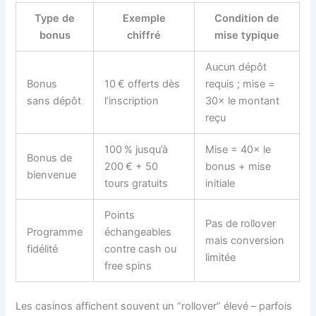
Type de
Exemple
Condition de
bonus
chiffré
mise typique
Aucun dépôt
Bonus
10 € offerts dès
requis ; mise =
sans dépôt
l’inscription
30× le montant
reçu
100 % jusqu’à
Mise = 40× le
Bonus de
200 € + 50
bonus + mise
bienvenue
tours gratuits
initiale
Points
Pas de rollover
Programme
échangeables
mais conversion
fidélité
contre cash ou
limitée
free spins
Les casinos affichent souvent un “rollover” élevé – parfois