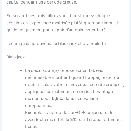
capital pendant une période creuse.
En suivant ces trois piliers vous transformez chaque
session en expérience maîtrisée plutôt qu’en pari impulsif
guidé uniquement par l’espoir d’un gain instantané.
Techniques éprouvées au blackjack et à la roulette
Blackjack
La
basic strategy
repose sur un tableau
mémorisable montrant quand frapper, rester ou
doubler selon votre main versus celle du croupier ;
appliquée correctement elle réduit l’avantage
maison sous
0,5 %
dans ses variantes
européennes.
Exemple : face-up dealer=6 → toujours rester
avec toute main totale ≥12 car il risque fortement
bustir.