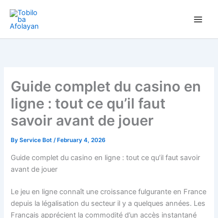
Skip
to
content
Guide complet du casino en
ligne : tout ce qu’il faut
savoir avant de jouer
By
Service Bot
/
February 4, 2026
Guide complet du casino en ligne : tout ce qu’il faut savoir
avant de jouer
Le jeu en ligne connaît une croissance fulgurante en France
depuis la légalisation du secteur il y a quelques années. Les
Français apprécient la commodité d’un accès instantané