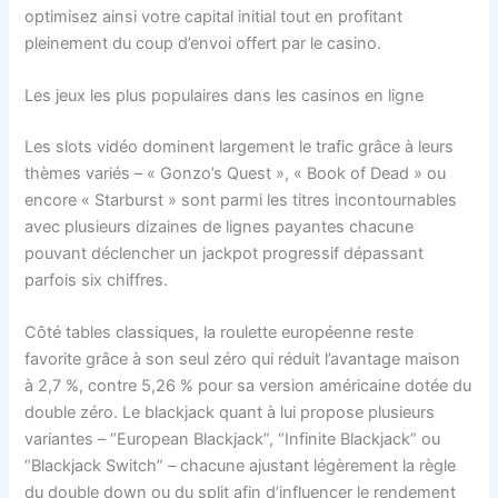
optimisez ainsi votre capital initial tout en profitant
pleinement du coup d’envoi offert par le casino.
Les jeux les plus populaires dans les casinos en ligne
Les slots vidéo dominent largement le trafic grâce à leurs
thèmes variés – « Gonzo’s Quest », « Book of Dead » ou
encore « Starburst » sont parmi les titres incontournables
avec plusieurs dizaines de lignes payantes chacune
pouvant déclencher un jackpot progressif dépassant
parfois six chiffres.
Côté tables classiques, la roulette européenne reste
favorite grâce à son seul zéro qui réduit l’avantage maison
à 2,7 %, contre 5,26 % pour sa version américaine dotée du
double zéro. Le blackjack quant à lui propose plusieurs
variantes – “European Blackjack”, “Infinite Blackjack” ou
“Blackjack Switch” – chacune ajustant légèrement la règle
du double down ou du split afin d’influencer le rendement