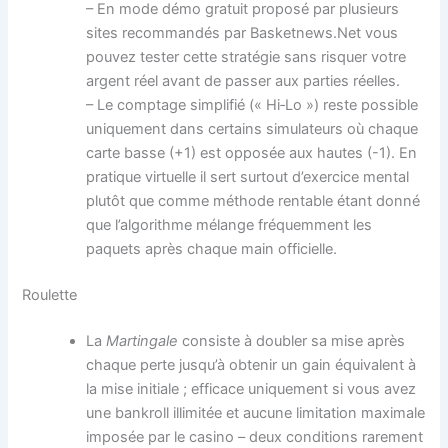
– En mode démo gratuit proposé par plusieurs
sites recommandés par Basketnews.Net vous
pouvez tester cette stratégie sans risquer votre
argent réel avant de passer aux parties réelles.
– Le comptage simplifié (« Hi‑Lo ») reste possible
uniquement dans certains simulateurs où chaque
carte basse (+1) est opposée aux hautes (-1). En
pratique virtuelle il sert surtout d’exercice mental
plutôt que comme méthode rentable étant donné
que l’algorithme mélange fréquemment les
paquets après chaque main officielle.
Roulette
La
Martingale
consiste à doubler sa mise après
chaque perte jusqu’à obtenir un gain équivalent à
la mise initiale ; efficace uniquement si vous avez
une bankroll illimitée et aucune limitation maximale
imposée par le casino – deux conditions rarement