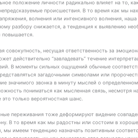
ное положение личности радикально влияет на то, ка
непредсказуемые происшествия. В то время как мы на
апряжения, волнения или интенсивного волнения, наша
ому разбору снижается, а тенденция к выявлению не
 повышается.
я совокупность, несущая ответственность за эмоцио
ожет действительно “завладевать” течение интерпрета
вий. В моменты сильных ощущений обычные соответст
редставляться загадочными символами или пророчеств
ие значимого звонка в минуту мыслей о определенном
ожность пониматься как мысленная связь, несмотря на
 это только вероятностная шанс.
ные переживания тоже деформируют видение совпаден
ну. В то время как мы радостны или состоим в хорош
, мы имеем тенденцию назначать позитивным соответ