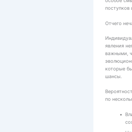
особое смы
поступков 
Отчего неч
Индивидуал
явления не
важными, ч
эволюционн
которые бы
шансы.
Вероятнос
по несколь
Вл
со