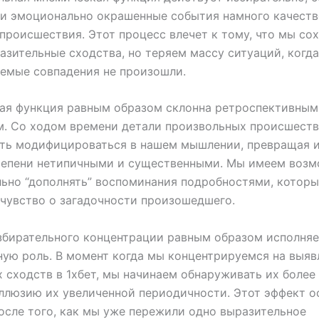
и эмоционально окрашенные события намного качеств
происшествия. Этот процесс влечет к тому, что мы со
азительные сходства, но теряем массу ситуаций, когда
емые совпадения не произошли.
ая функция равным образом склонна ретроспективным
м. Со ходом времени детали произвольных происшест
ть модифицироваться в нашем мышлении, превращая и
тепени нетипичными и существенными. Мы имеем воз
ьно “дополнять” воспоминания подробностями, котор
чувство о загадочности произошедшего.
збирательного концентрации равным образом исполняе
ую роль. В момент когда мы концентрируемся на выяв
 сходств в 1хбет, мы начинаем обнаруживать их более 
ллюзию их увеличенной периодичности. Этот эффект о
осле того, как мы уже пережили одно выразительное