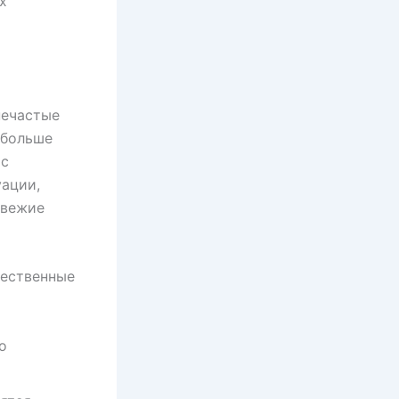
х
нечастые
 больше
 с
уации,
свежие
щественные
о