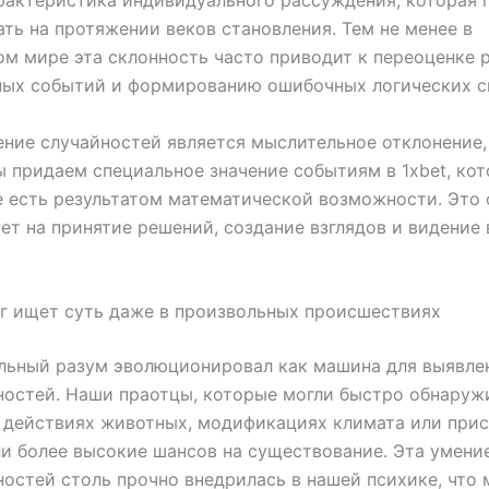
рактеристика индивидуального рассуждения, которая 
ть на протяжении веков становления. Тем не менее в
м мире эта склонность часто приводит к переоценке 
ных событий и формированию ошибочных логических с
ние случайностей является мыслительное отклонение,
 придаем специальное значение событиям в 1xbet, кот
 есть результатом математической возможности. Это
ет на принятие решений, создание взглядов и видение
г ищет суть даже в произвольных происшествиях
льный разум эволюционировал как машина для выявле
остей. Наши праотцы, которые могли быстро обнаруж
 действиях животных, модификациях климата или при
и более высокие шансов на существование. Эта умение
остей столь прочно внедрилась в нашей психике, что