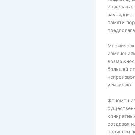
красочные 
заурядные 
памяти пор
предполага
Мнемическ
изменения
возможнос
большей с
непроизвол
усиливают 
Феномен и
существенн
конкретных
создавая и
проявлен п