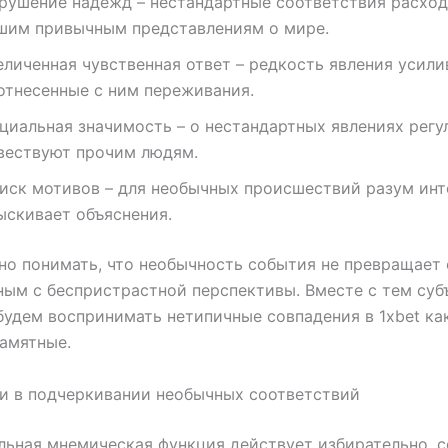
рушение надежд – нестандартные соответствия расход
шим привычным представлениям о мире.
еличенная чувственная ответ – редкость явления усили
отнесенные с ним переживания.
циальная значимость – о нестандартных явлениях регу
вествуют прочим людям.
иск мотивов – для необычных происшествий разум инт
ыскивает объяснения.
о понимать, что необычность события не превращает 
ым с беспристрастной перспективы. Вместе с тем суб
будем воспринимать нетипичные совпадения в 1xbet ка
амятные.
и в подчеркивании необычных соответствий
ьная мнемическая функция действует избирательно, 