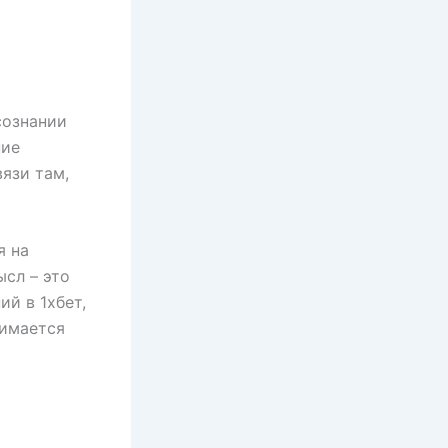
сознании
ние
язи там,
я на
ысл – это
ий в 1хбет,
нимается