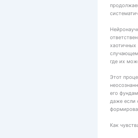
продолжаем
систематич
Нейронаучн
ответствен
хаотичных 
случающему
где их мож
Этот проце
неосознанн
его фундам
даже если 
формироват
Как чувств