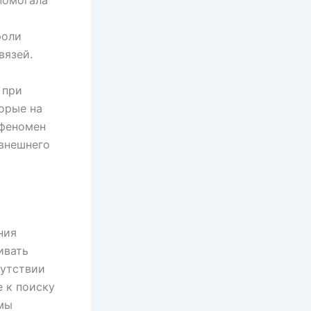
помогала
роли
вязей.
 при
орые на
 феномен
 внешнего
ния
ивать
сутствии
 к поиску
 мы