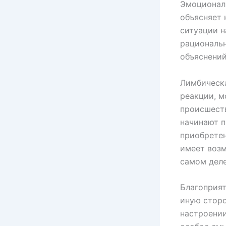
Эмоциональ
объясняет 
ситуации н
рациональн
объяснений
Лимбическа
реакции, м
происшест
начинают п
приобретен
имеет возм
самом деле
Благоприят
иную сторо
настроении