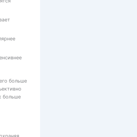
ятся
вает
лярнее
енсивнее
его больше
ъективно
к больше
сохраняя