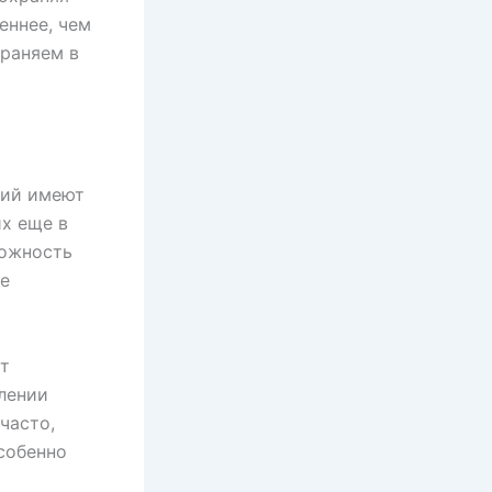
еннее, чем
храняем в
вий имеют
х еще в
можность
ые
т
лении
часто,
собенно