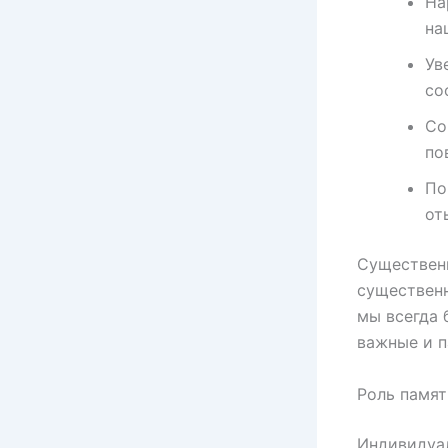
На
на
Ув
со
Со
по
По
от
Существенн
существенн
мы всегда 
важные и п
Роль памят
Индивидуал