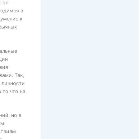
к он
ходимся в
 умение к
обычных
нальные
ции
вия
ами. Так,
 личности
 то что на
ий, но в
ем
ствиям