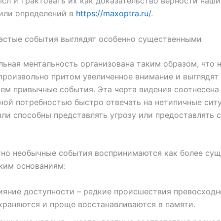
сл и трактовать их как доказательство верности наши
или определений в
https://maxoptra.ru/
.
астые события выглядят особенно существенными
ьная ментальность организована таким образом, что 
произвольно притом увеличенное внимание и выглядят
ем привычные события. Эта черта видения соотнесена
ой потребностью быстро отвечать на нетипичные сит
ли способны представлять угрозу или предоставлять 
тно необычные события воспринимаются как более су
ким основаниям:
ияние доступности – редкие происшествия превосходн
храняются и проще восстанавливаются в памяти.