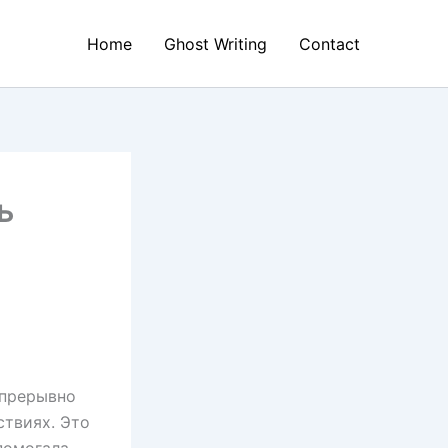
Home
Ghost Writing
Contact
ь
епрерывно
ствиях. Это