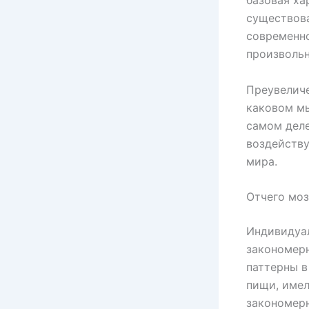
базовая ха
существова
современно
произволь
Преувеличе
каковом мы
самом деле
воздейству
мира.
Отчего моз
Индивидуа
закономерн
паттерны в
пищи, имел
закономерн