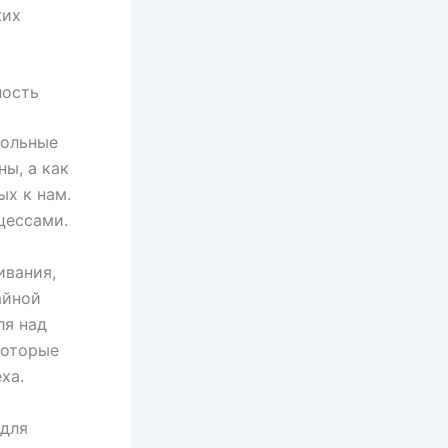
жих
ность
вольные
ны, а как
ых к нам.
цессами.
ивания,
айной
ля над
которые
ха.
 для