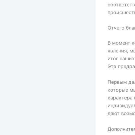
соответств
происшест
Отчего бла
В момент к
явления, м
итог наших
Эта предра
Первым де
которые мы
характера
индивидуал
дают возмо
Дополнител