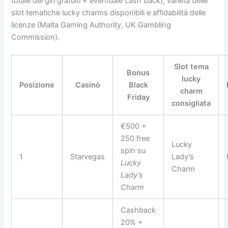
totale dei giri gratuiti + eventuale cash back), varietà delle
slot tematiche lucky charms disponibili e affidabilità delle
licenze (Malta Gaming Authority, UK Gambling
Commission).
Slot tema
Bonus
lucky
Posizione
Casinò
Black
charm
Friday
consigliata
€500 +
250 free
Lucky
spin su
1
Starvegas
Lady’s
Lucky
Charm
Lady’s
Charm
Cashback
20% +