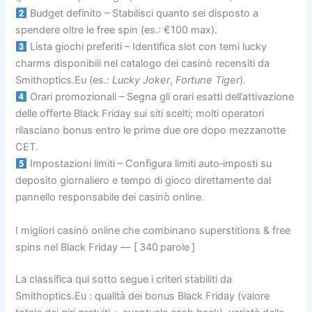
Budget definito – Stabilisci quanto sei disposto a
spendere oltre le free spin (es.: €100 max).
Lista giochi preferiti – Identifica slot con temi lucky
charms disponibili nel catalogo dei casinò recensiti da
Smithoptics.Eu (es.:
Lucky Joker
,
Fortune Tiger
).
Orari promozionali – Segna gli orari esatti dell’attivazione
delle offerte Black Friday sui siti scelti; molti operatori
rilasciano bonus entro le prime due ore dopo mezzanotte
CET.
Impostazioni limiti – Configura limiti auto‑imposti su
deposito giornaliero e tempo di gioco direttamente dal
pannello responsabile dei casinò online.
I migliori casinò online che combinano superstitions & free
spins nel Black Friday — [ 340 parole ]
La classifica qui sotto segue i criteri stabiliti da
Smithoptics.Eu : qualità dei bonus Black Friday (valore