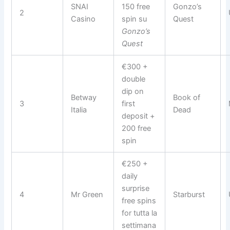
SNAI
150 free
Gonzo’s
2
Casino
spin su
Quest
Gonzo’s
Quest
€300 +
double
dip on
Betway
Book of
3
first
Italia
Dead
deposit +
200 free
spin
€250 +
daily
surprise
4
Mr Green
Starburst
free spins
for tutta la
settimana