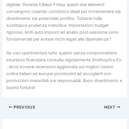
digitale.​ Durante il Black Friday questi due elementi
convergono creando condizioni ideali per incrementare sia
divertimento sia potenziale profitto.​ Tuttavia nulla
sostituisce prudenza metodica: impostazioni budget
rigorose, limiti auto‑imposti ed analisi post‑sessione sono
fondamentali per evitare rischi legati alla dipendenza.^
Se vuoi sperimentare tutto questo senza compromettere
sicurezza finanziaria consulta regolarmente
Smithoptics.Eu
, dove troverai recensioni aggiornate sui migliori casinò
online italiani ed europei prontissimi ad accoglierti con
promozioni irresistibili ma responsabili.​ Buon divertimento e
buona fortuna!
PREVIOUS
NEXT