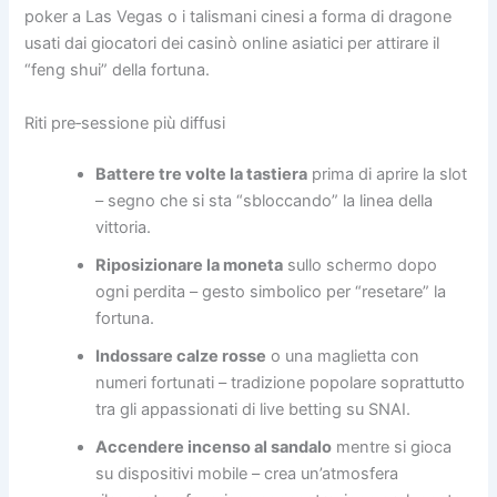
poker a Las Vegas o i talismani cinesi a forma di dragone
usati dai giocatori dei casinò online asiatici per attirare il
“feng shui” della fortuna.
Riti pre‑sessione più diffusi
Battere tre volte la tastiera
prima di aprire la slot
– segno che si sta “sbloccando” la linea della
vittoria.
Riposizionare la moneta
sullo schermo dopo
ogni perdita – gesto simbolico per “resetare” la
fortuna.
Indossare calze rosse
o una maglietta con
numeri fortunati – tradizione popolare soprattutto
tra gli appassionati di live betting su SNAI.
Accendere incenso al sandalo
mentre si gioca
su dispositivi mobile – crea un’atmosfera