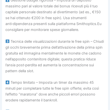
Gestione budget rigorosa – Imposta un deposito
massimo pari al valore totale dei bonus ricevuti più il tuo
capitale personale destinato al divertimento (ad es., €150
se hai ottenuto €200 in free spin). Usa strumenti
anti‑dipendenza presenti sulla piattaforma Smithoptics.Eu
consigliare per monitorare spese giornaliere.
Tecnica delle visualizzazioni durante le free spin – Chiudi
gli occhi brevemente prima dell’attivazione della prima spin
gratuita ed immagina mentalmente le monete che cadono
nell’apposito contenitore digitale; questa pratica riduce
l’ansia post‑perdita ed aumenta la concentrazione sui
pattern della slot.
Tempo limitato – Imposta un timer da massimo 45
minuti per completare tutte le free spin offerte; evita così
l’effetto “maratona” dove anche piccoli errori possono
erodere rapidamente il bankroll.