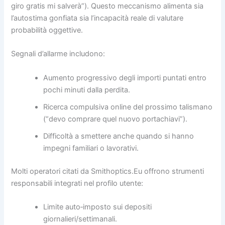
giro gratis mi salverà”). Questo meccanismo alimenta sia
l’autostima gonfiata sia l’incapacità reale di valutare
probabilità oggettive.
Segnali d’allarme includono:
Aumento progressivo degli importi puntati entro
pochi minuti dalla perdita.
Ricerca compulsiva online del prossimo talismano
(“devo comprare quel nuovo portachiavi”).
Difficoltà a smettere anche quando si hanno
impegni familiari o lavorativi.
Molti operatori citati da Smithoptics.Eu offrono strumenti
responsabili integrati nel profilo utente:
Limite auto‑imposto sui depositi
giornalieri/settimanali.