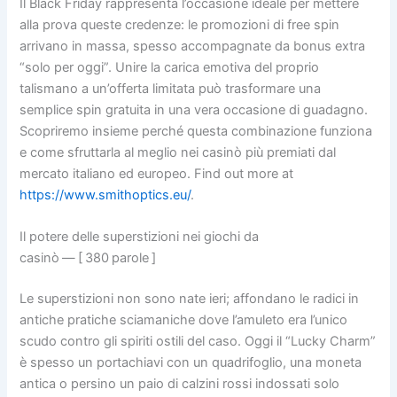
Il Black Friday rappresenta l’occasione ideale per mettere
alla prova queste credenze: le promozioni di free spin
arrivano in massa, spesso accompagnate da bonus extra
“solo per oggi”. Unire la carica emotiva del proprio
talismano a un’offerta limitata può trasformare una
semplice spin gratuita in una vera occasione di guadagno.
Scopriremo insieme perché questa combinazione funziona
e come sfruttarla al meglio nei casinò più premiati dal
mercato italiano ed europeo. Find out more at
https://www.smithoptics.eu/
.
Il potere delle superstizioni nei giochi da
casinò — [ 380 parole ]
Le superstizioni non sono nate ieri; affondano le radici in
antiche pratiche sciamaniche dove l’amuleto era l’unico
scudo contro gli spiriti ostili del caso. Oggi il “Lucky Charm”
è spesso un portachiavi con un quadrifoglio, una moneta
antica o persino un paio di calzini rossi indossati solo