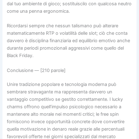
dal tuo ambiente di gioco; sostituiscilo con qualcosa neutro
come una penna ergonomica.
Ricordarsi sempre che nessun talismano può alterare
matematicamente RTP o volatilità delle slot; ciò che conta
davvero è disciplina finanziaria ed equilibrio emotivo anche
durante periodi promozionali aggressivi come quello del
Black Friday.
Conclusione — [​210​ parole​]
Unire tradizione popolare e tecnologia moderna può
sembrare stravagante ma rappresenta davvero un
vantaggio competitivo se gestito correttamente. I lucky
charms offrono quell’impulso psicologico necessario a
mantenere alto morale nei momenti critici; le free spin
forniscono invece opportunità concrete dove convertire
quella motivazione in denaro reale grazie alle percentuali
favorevoli offerte nei giorni specializzati dal mercato