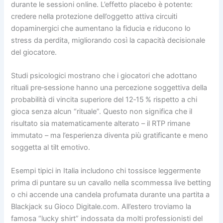
durante le sessioni online. L’effetto placebo è potente:
credere nella protezione dell’oggetto attiva circuiti
dopaminergici che aumentano la fiducia e riducono lo
stress da perdita, migliorando così la capacità decisionale
del giocatore.
Studi psicologici mostrano che i giocatori che adottano
rituali pre‑sessione hanno una percezione soggettiva della
probabilità di vincita superiore del 12‑15 % rispetto a chi
gioca senza alcun “rituale”. Questo non significa che il
risultato sia matematicamente alterato – il RTP rimane
immutato – ma l’esperienza diventa più gratificante e meno
soggetta al tilt emotivo.
Esempi tipici in Italia includono chi tossisce leggermente
prima di puntare su un cavallo nella scommessa live betting
o chi accende una candela profumata durante una partita a
Blackjack su Gioco Digitale.com. All’estero troviamo la
famosa “lucky shirt” indossata da molti professionisti del