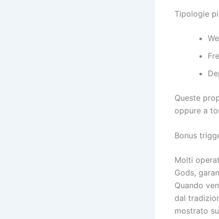
Tipologie p
We
Fre
Dep
Queste propo
oppure a tor
Bonus trigge
Molti opera
Gods, garant
Quando vengo
dal tradizi
mostrato sul