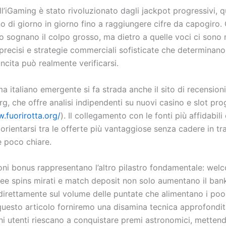
l’iGaming è stato rivoluzionato dagli jackpot progressivi, 
 di giorno in giorno fino a raggiungere cifre da capogiro. 
obo sognano il colpo grosso, ma dietro a quelle voci ci son
precisi e strategie commerciali sofisticate che determinan
cita può realmente verificarsi.
 italiano emergente si fa strada anche il sito di recensioni
rg, che offre analisi indipendenti su nuovi casino e slot pro
.fuorirotta.org/
). Il collegamento con le fonti più affidabili
 orientarsi tra le offerte più vantaggiose senza cadere in t
e poco chiare.
ni bonus rappresentano l’altro pilastro fondamentale: wel
ree spins mirati e match deposit non solo aumentano il ban
 direttamente sul volume delle puntate che alimentano i poo
 questo articolo forniremo una disamina tecnica approfondit
ni utenti riescano a conquistare premi astronomici, metten