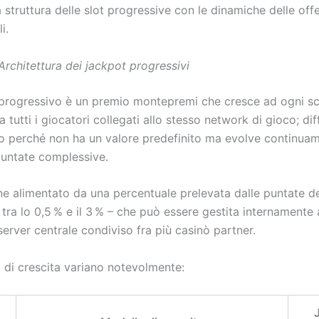
 struttura delle slot progressive con le dinamiche delle off
i.
Architettura dei jackpot progressivi
progressivo è un premio montepremi che cresce ad ogni 
a tutti i giocatori collegati allo stesso network di gioco; dif
so perché non ha un valore predefinito ma evolve continuam
puntate complessive.
ene alimentato da una percentuale prelevata dalle puntate de
tra lo 0,5 % e il 3 % – che può essere gestita internamente 
server centrale condiviso fra più casinò partner.
i di crescita variano notevolmente: