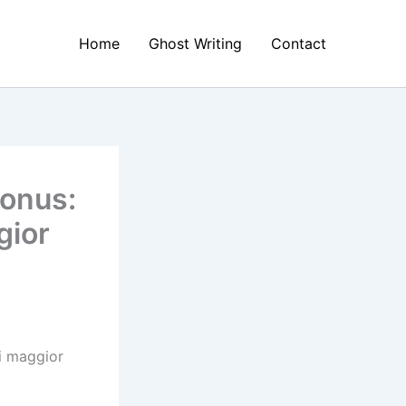
Home
Ghost Writing
Contact
bonus:
gior
di maggior