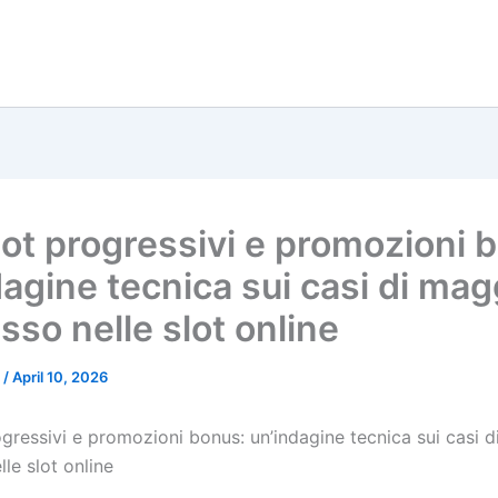
ot progressivi e promozioni 
dagine tecnica sui casi di mag
sso nelle slot online
t
/
April 10, 2026
gressivi e promozioni bonus: un’indagine tecnica sui casi 
le slot online