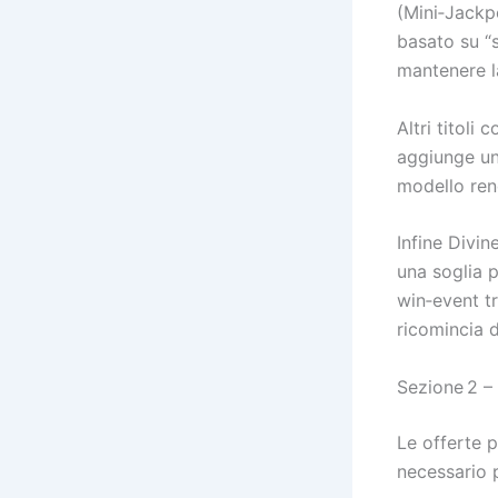
(Mini‑Jackpo
basato su “s
mantenere la
Altri titoli
aggiunge un
modello ren
Infine Divi
una soglia 
win‑event t
ricomincia d
Sezione 2 –
Le offerte 
necessario p