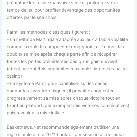
prématuré lors d’une mauvaise série et prolonge votre
temps de jeu pour profiter davantage des opportunités
offertes par le site choisi.
Parmi les méthodes classiques figurent :
– La méthode Martingale adaptée aux jeux à faible volatilité
comme la roulette européenne rouge/noir ; elle consiste à
doubler sa mise après chaque perte afin de récupérer
toutes les pertes précédentes dès qu’un gain survient
(attention toutefois aux limites maximales imposées par le
casino)
– Le système Paroli pour capitaliser sur les séries
gagnantes sans trop risquer ; il prévoit d’augmenter
progressivement sa mise après chaque victoire tout en
fixant un plafond (par exemple trois victoires consécutives)
puis revenir à la mise initiale
Basketnews.Net recommande également d’utiliser une
règle simple dite « 20 % bankroll per session » : ne jamais