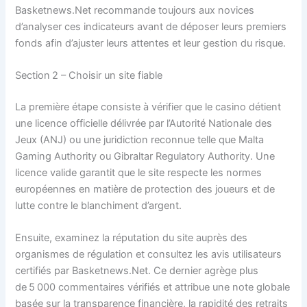
Basketnews.Net recommande toujours aux novices
d’analyser ces indicateurs avant de déposer leurs premiers
fonds afin d’ajuster leurs attentes et leur gestion du risque.
Section 2 – Choisir un site fiable
La première étape consiste à vérifier que le casino détient
une licence officielle délivrée par l’Autorité Nationale des
Jeux (ANJ) ou une juridiction reconnue telle que Malta
Gaming Authority ou Gibraltar Regulatory Authority. Une
licence valide garantit que le site respecte les normes
européennes en matière de protection des joueurs et de
lutte contre le blanchiment d’argent.
Ensuite, examinez la réputation du site auprès des
organismes de régulation et consultez les avis utilisateurs
certifiés par Basketnews.Net. Ce dernier agrège plus
de 5 000 commentaires vérifiés et attribue une note globale
basée sur la transparence financière, la rapidité des retraits