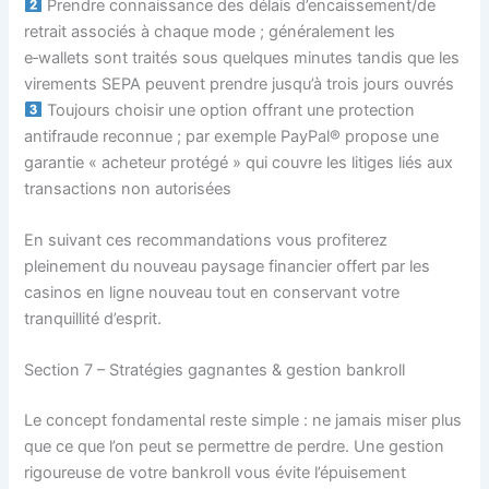
Prendre connaissance des délais d’encaissement/de
retrait associés à chaque mode ; généralement les
e‑wallets sont traités sous quelques minutes tandis que les
virements SEPA peuvent prendre jusqu’à trois jours ouvrés
Toujours choisir une option offrant une protection
antifraude reconnue ; par exemple PayPal® propose une
garantie « acheteur protégé » qui couvre les litiges liés aux
transactions non autorisées
En suivant ces recommandations vous profiterez
pleinement du nouveau paysage financier offert par les
casinos en ligne nouveau tout en conservant votre
tranquillité d’esprit.
Section 7 – Stratégies gagnantes & gestion bankroll
Le concept fondamental reste simple : ne jamais miser plus
que ce que l’on peut se permettre de perdre. Une gestion
rigoureuse de votre bankroll vous évite l’épuisement