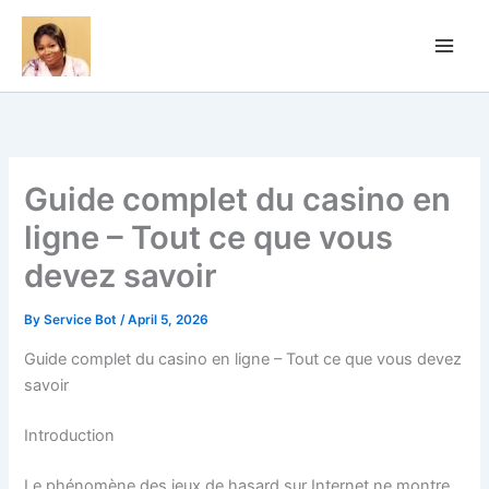
Skip
to
content
Guide complet du casino en
ligne – Tout ce que vous
devez savoir
By
Service Bot
/
April 5, 2026
Guide complet du casino en ligne – Tout ce que vous devez
savoir
Introduction
Le phénomène des jeux de hasard sur Internet ne montre