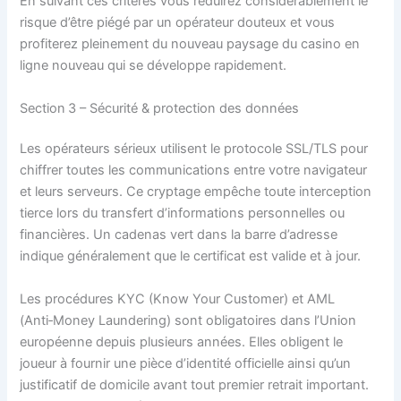
En suivant ces critères vous réduirez considérablement le
risque d’être piégé par un opérateur douteux et vous
profiterez pleinement du nouveau paysage du casino en
ligne nouveau qui se développe rapidement.
Section 3 – Sécurité & protection des données
Les opérateurs sérieux utilisent le protocole SSL/TLS pour
chiffrer toutes les communications entre votre navigateur
et leurs serveurs. Ce cryptage empêche toute interception
tierce lors du transfert d’informations personnelles ou
financières. Un cadenas vert dans la barre d’adresse
indique généralement que le certificat est valide et à jour.
Les procédures KYC (Know Your Customer) et AML
(Anti‑Money Laundering) sont obligatoires dans l’Union
européenne depuis plusieurs années. Elles obligent le
joueur à fournir une pièce d’identité officielle ainsi qu’un
justificatif de domicile avant tout premier retrait important.