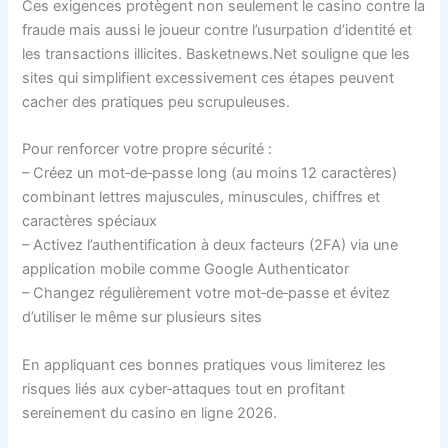
Ces exigences protègent non seulement le casino contre la
fraude mais aussi le joueur contre l’usurpation d’identité et
les transactions illicites. Basketnews.Net souligne que les
sites qui simplifient excessivement ces étapes peuvent
cacher des pratiques peu scrupuleuses.
Pour renforcer votre propre sécurité :
– Créez un mot‑de‑passe long (au moins 12 caractères)
combinant lettres majuscules, minuscules, chiffres et
caractères spéciaux
– Activez l’authentification à deux facteurs (2FA) via une
application mobile comme Google Authenticator
– Changez régulièrement votre mot‑de‑passe et évitez
d’utiliser le même sur plusieurs sites
En appliquant ces bonnes pratiques vous limiterez les
risques liés aux cyber‑attaques tout en profitant
sereinement du casino en ligne 2026.