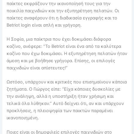
παίκτες εκφράζουν την ικανοποίησή τους για την
ποικιλία παιχνιδιών και την εξυπηρέτηση πελατών. Οι
παίκτες αναφέρουν ότι η διαδικασία εγγραφής και το
Betriot login είναι απλή και γρήγορη.
Η Σοφία, μια παίκτρια που έχει δοκιμάσει διάφορα
καζίνο, ανέφερε: “Το Betriot είναι ένα από τα καλύτερα
καζίνο που έχω δοκιμάσει. Η εξυπηρέτηση πελατών ήταν
άμεση και με βοήθησε γρήγορα. Επίσης, οι επιλογές
παιχνιδιών είναι απίστευτες!”
Ωστόσο, υπάρχουν και κριτικές που επισημαίνουν κάποια
ζητήματα. Ο Γιώργος είπε: “Είχα κάποιες δυσκολίες με
την ανάληψη, αλλά η υποστήριξη ήταν χρήσιμη και
τελικά όλα λύθηκαν.” Αυτό δείχνει ότι, αν και υπάρχουν
προκλήσεις, η πλειοψηφία των παικτών παραμένει
ικανοποιημένη.
Ποιες είναι οι δημοφιλείς επιλογές παιχνιδιών στο