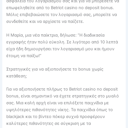
ασφάλεια του λογαριασμού σας και για να μπορέσετε να
επωφεληθείτε από το Betriot casino no deposit bonus.
Μόλις επιβεβαιώσετε τον λογαριασμό σας, μπορείτε να
συνδεθείτε και να αρχίσετε να παίζετε.
Η Μαρία, μια νέα παίκτρια, δήλωσε: “Η διαδικασία
εγγραφής ήταν πολύ εύκολη. Σε λιγότερο από 10 λεπτά
είχα ήδη δημιουργήσει τον λογαριασμό μου και ήμουν
έτοιμη να παίξω!”
Στρατηγικές για να αξιοποιήσετε το bonus χωρίς
κατάθεση;
Για να αξιοποιήσετε πλήρως το Betriot casino no deposit
bonus, είναι σημαντικό να έχετε στρατηγικές στο μυαλό
σας. Μια καλή αρχή είναι να επιλέξετε παιχνίδια με
υψηλότερες πιθανότητες νίκης. Τα παιχνίδια όπως το
blackjack και το βίντεο πόκερ συχνά προσφέρουν
καλύτερες πιθανότητες σε σύγκριση με τα