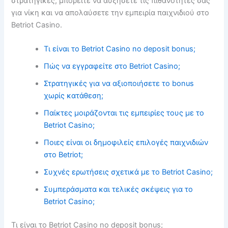
στρατηγικές, μπορείτε να αυξήσετε τις πιθανότητές σας
για νίκη και να απολαύσετε την εμπειρία παιχνιδιού στο
Betriot Casino.
Τι είναι το Betriot Casino no deposit bonus;
Πώς να εγγραφείτε στο Betriot Casino;
Στρατηγικές για να αξιοποιήσετε το bonus
χωρίς κατάθεση;
Παίκτες μοιράζονται τις εμπειρίες τους με το
Betriot Casino;
Ποιες είναι οι δημοφιλείς επιλογές παιχνιδιών
στο Betriot;
Συχνές ερωτήσεις σχετικά με το Betriot Casino;
Συμπεράσματα και τελικές σκέψεις για το
Betriot Casino;
Τι είναι το Betriot Casino no deposit bonus;