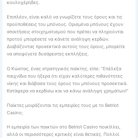
κουλοχέρηδες.
Επιπλέον, είναι καλό να γνωρίζετε τους όρους και τις
προϋποθέσεις του μπόνους. Ορισμένα μπόνους έχουν
απαιτήσεις στοιχηματισμού που πρέπει να πληρούνται
προτού μπορέσετε να κάνετε ανάληψη κερδών.
Διαβάζοντας προσεκτικά αυτούς τους όρους, μπορείτε
να αποφύγετε δυσάρεστες εκπλήξεις.
Ο Κώστας, ένας στρατηγικός παίκτης, είπε: “Επέλεξα
παιχνίδια που ήξερα ότι είχαν καλύτερες πιθανότητες
νίκης και διάβασα τους όρους του μπόνους προσεκτικά.
Κατάφερα να κερδίσω και να κάνω ανάληψη χρημάτων!”
Παίκτες μοιράζονται τις εμπειρίες τους με το Betriot
Casino;
Η εμπειρία των παικτών στο Betriot Casino ποικίλλει,
αλλά οι περισσότερες κριτικές είναι θετικές. Πολλοί