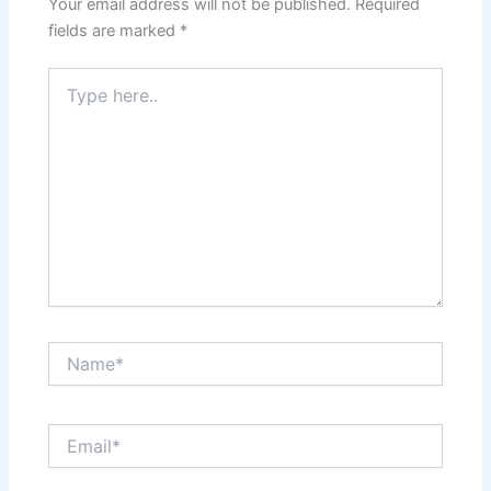
Your email address will not be published.
Required
fields are marked
*
Type
here..
Name*
Email*