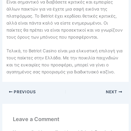
Είναι σημαντικό να διαβάσετε κριτικές και εμπειρίες
άλλων παικτών για να έχετε μια σαφή εικόνα της
πλατφόρμας. Το Betriot έχει κερδίσει θετικές κριτικές,
αλλά είναι πάντα καλό να είστε ενημερωμένοι. Οι
παίκτες θα πρέπει να είναι προσεκτικοί και να γνωρίζουν
τους όρους των μπόνους που προσφέρονται.
Τελικά, το Betriot Casino είναι μια ελκυστική επιλογή για
τους παίκτες στην Ελλάδα. Με την ποικιλία παιχνιδιών
και τις ευκαιρίες που προσφέρει, μπορεί να γίνει ο
αγαπημένος σας προορισμός για διαδικτυακό καζίνο.
PREVIOUS
NEXT
Leave a Comment