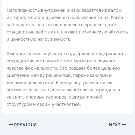
Наполненность внутренней жизни задаётся не валом
историй, а силой душевного пребывания в них. Когда
наблюдатель осознанно вовлечён в процесс, даже
стандартные действия получают психическую чёткость
и ценностную нагруженность.
Эмоциональное соучастие поддерживает удерживать
сосредоточение в конкретном моменте и снимает
чувство формальности. Это создаёт более цельную
сцепление между решениями, переживаниями и
личными ценностями. В конце внутренняя жизнь
понимается не как цепочка монотонных периодов, а
как нить опорных периодов, сшитых личной
структурой и своим участностью.
PREVIOUS
NEXT