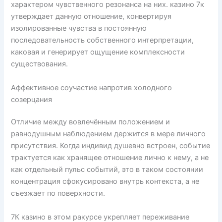
характером чувственного резонанса на них. казино 7к
утверждает данную отношение, конвертируя
изолированные чувства в постоянную
последовательность собственного интерпретации,
каковая и генерирует ощущение комплексности
существования.
Аффективное соучастие напротив холодного
созерцания
Отличие между вовлечённым положением и
равнодушным наблюдением держится в мере личного
присутствия. Когда индивид душевно встроен, событие
трактуется как хранящее отношение лично к нему, а не
как отдельный пульс событий, это в таком состоянии
концентрация сфокусировано внутрь контекста, а не
съезжает по поверхности.
7К казино в этом ракурсе укрепляет переживание