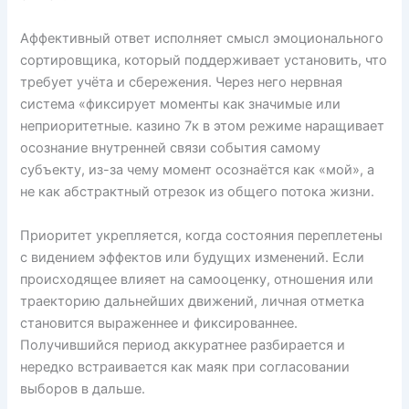
Аффективный ответ исполняет смысл эмоционального
сортировщика, который поддерживает установить, что
требует учёта и сбережения. Через него нервная
система «фиксирует моменты как значимые или
неприоритетные. казино 7к в этом режиме наращивает
осознание внутренней связи события самому
субъекту, из-за чему момент осознаётся как «мой», а
не как абстрактный отрезок из общего потока жизни.
Приоритет укрепляется, когда состояния переплетены
с видением эффектов или будущих изменений. Если
происходящее влияет на самооценку, отношения или
траекторию дальнейших движений, личная отметка
становится выраженнее и фиксированнее.
Получившийся период аккуратнее разбирается и
нередко встраивается как маяк при согласовании
выборов в дальше.