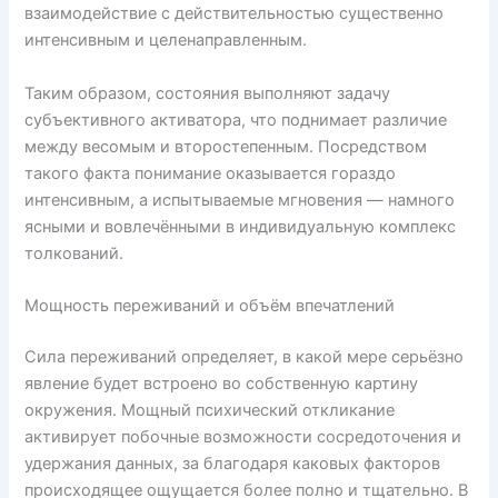
взаимодействие с действительностью существенно
интенсивным и целенаправленным.
Таким образом, состояния выполняют задачу
субъективного активатора, что поднимает различие
между весомым и второстепенным. Посредством
такого факта понимание оказывается гораздо
интенсивным, а испытываемые мгновения — намного
ясными и вовлечёнными в индивидуальную комплекс
толкований.
Мощность переживаний и объём впечатлений
Сила переживаний определяет, в какой мере серьёзно
явление будет встроено во собственную картину
окружения. Мощный психический откликание
активирует побочные возможности сосредоточения и
удержания данных, за благодаря каковых факторов
происходящее ощущается более полно и тщательно. В