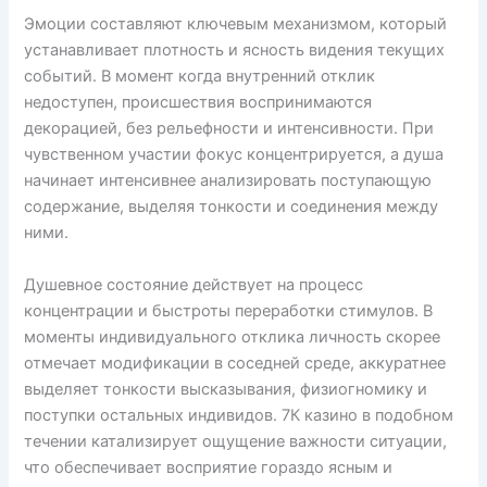
Эмоции составляют ключевым механизмом, который
устанавливает плотность и ясность видения текущих
событий. В момент когда внутренний отклик
недоступен, происшествия воспринимаются
декорацией, без рельефности и интенсивности. При
чувственном участии фокус концентрируется, а душа
начинает интенсивнее анализировать поступающую
содержание, выделяя тонкости и соединения между
ними.
Душевное состояние действует на процесс
концентрации и быстроты переработки стимулов. В
моменты индивидуального отклика личность скорее
отмечает модификации в соседней среде, аккуратнее
выделяет тонкости высказывания, физиогномику и
поступки остальных индивидов. 7К казино в подобном
течении катализирует ощущение важности ситуации,
что обеспечивает восприятие гораздо ясным и