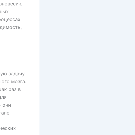
авновесию
тных
роцессах
димость,
ую задачу,
ого мозга.
ак раз в
для
— они
тапе.
ческих