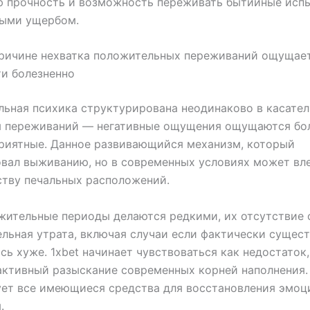
ю прочность и возможность переживать бытийные исп
ыми ущербом.
причине нехватка положительных переживаний ощущает
и болезненно
ьная психика структурирована неодинаково в касате
я переживаний — негативные ощущения ощущаются бол
риятные. Данное развивающийся механизм, который
вал выживанию, но в современных условиях может вле
тву печальных расположений.
жительные периоды делаются редкими, их отсутствие
ельная утрата, включая случаи если фактически сущес
сь хуже. 1xbet начинает чувствоваться как недостаток,
активный разыскание современных корней наполнения.
ет все имеющиеся средства для восстановления эмоц
.