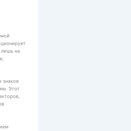
емой
кционирует
 лишь на
е,
е знаков
ям. Этот
акторов,
ов
нием