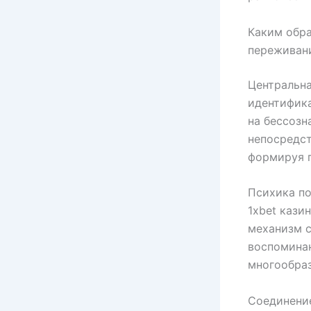
Каким обра
переживан
Центральна
идентифика
на бессозн
непосредст
формируя п
Психика п
1xbet кази
механизм с
воспомина
многообраз
Соединени