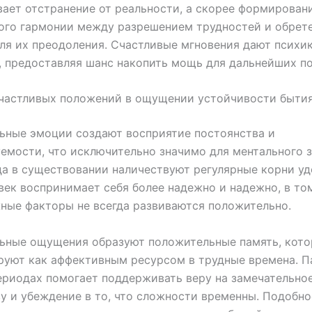
ает отстранение от реальности, а скорее формирован
ого гармонии между разрешением трудностей и обрет
ля их преодоления. Счастливые мгновения дают психи
 предоставляя шанс накопить мощь для дальнейших по
счастливых положений в ощущении устойчивости быти
ьные эмоции создают восприятие постоянства и
емости, что исключительно значимо для ментального з
да в существовании наличествуют регулярные корни у
овек воспринимает себя более надежно и надежно, в то
ные факторы не всегда развиваются положительно.
ьные ощущения образуют положительные память, кот
уют как аффективным ресурсом в трудные времена. П
риодах помогает поддерживать веру на замечательно
у и убеждение в то, что сложности временны. Подобно