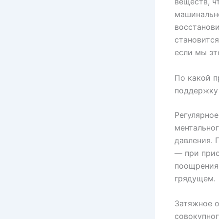
веществ, ч
машинально
восстанови
становится
если мы эт
По какой п
поддержку
Регулярное
ментальног
давления. 
— при прио
поощрения,
грядущем.
Затяжное 
совокупно