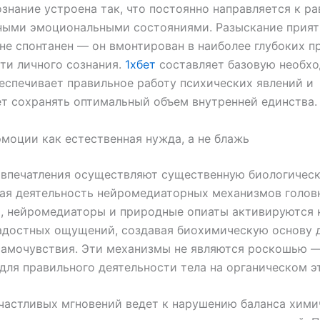
знание устроена так, что постоянно направляется к р
ными эмоциональными состояниями. Разыскание прия
е спонтанен — он вмонтирован в наиболее глубоких п
ти личного сознания.
1хбет
составляет базовую необхо
еспечивает правильное работу психических явлений и
т сохранять оптимальный объем внутренней единства.
моции как естественная нужда, а не блажь
впечатления осуществляют существенную биологическ
я деятельность нейромедиаторных механизмов головн
 нейромедиаторы и природные опиаты активируются к
адостных ощущений, создавая биохимическую основу 
самочувствия. Эти механизмы не являются роскошью 
для правильного деятельности тела на органическом э
частливых мгновений ведет к нарушению баланса хими