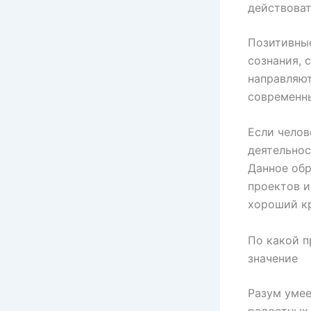
действова
Позитивны
сознания, 
направляют
современны
Если челов
деятельнос
Данное обр
проектов и
хороший кр
По какой п
значение
Разум умее
радостных