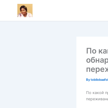
Skip
to
content
По ка
обна
пере
By
tobilobaaf
По какой п
переживан