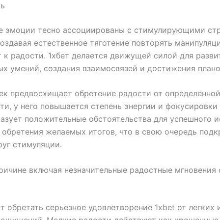
ть
е эмоции тесно ассоциированы с стимулирующими ст
создавая естественное тяготение повторять манипуляц
 к радости. 1хбет делается движущей силой для разви
х умений, создания взаимосвязей и достижения плано
ек предвосхищает обретение радости от определенно
ти, у него повышается степень энергии и фокусировки 
азует положительные обстоятельства для успешного 
 обретения желаемых итогов, что в свою очередь подк
уг стимуляции.
ричине включая незначительные радостные мгновения
т обретать серьезное удовлетворение 1xbet от легких
 ощущений. Мелкие радости действуют как крошечные