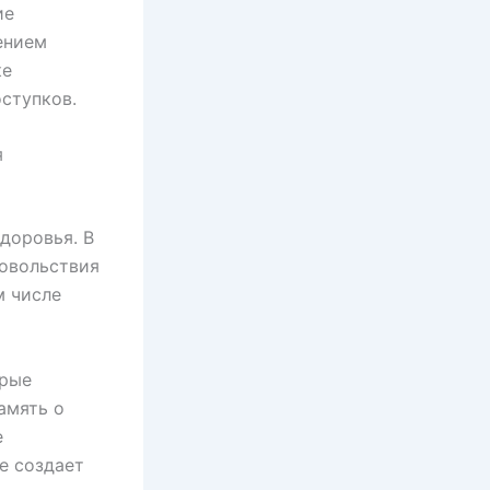
ие
ением
ке
ступков.
я
доровья. В
довольствия
м числе
орые
амять о
е
е создает