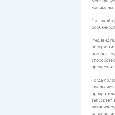
ментальну
минимальн
По какой 
особенност
Индивидуал
восприяти
чем благоп
способство
превосходс
Когда поло
как значит
превратила
запускает 
активизиру
равновесия