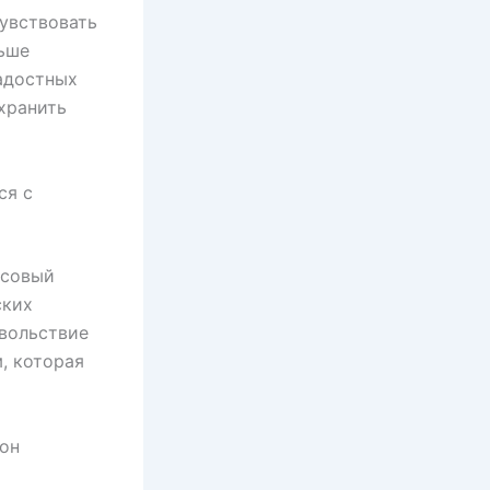
чувствовать
ьше
радостных
хранить
ся с
ссовый
ских
овольствие
, которая
рон