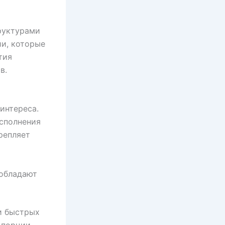
руктурами
ии, которые
тия
в.
й
интереса.
исполнения
репляет
 обладают
 и быстрых
 порции