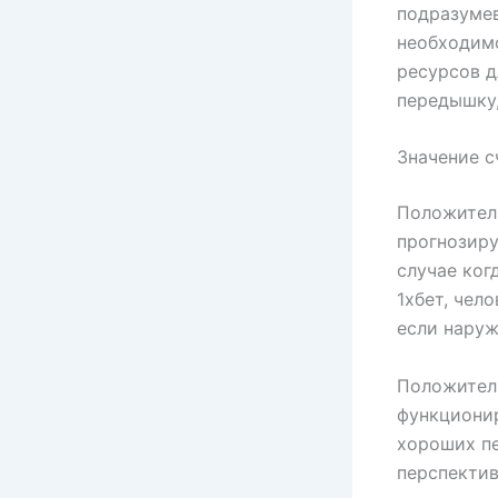
подразумев
необходим
ресурсов д
передышку,
Значение 
Положител
прогнозиру
случае ког
1хбет, чел
если наруж
Положител
функционир
хороших пе
перспектив