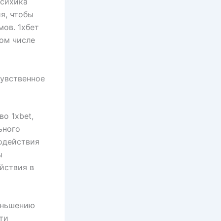
Психика
я, чтобы
ов. 1хбет
ом числе
чувственное
о 1xbet,
ьного
модействия
ы
йствия в
еньшению
ти