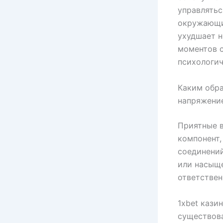
управлятьс
окружающи
ухудшает н
моментов с
психологич
Каким обра
напряжени
Приятные 
компонент,
соединений
или насыще
ответствен
1xbet кази
существова