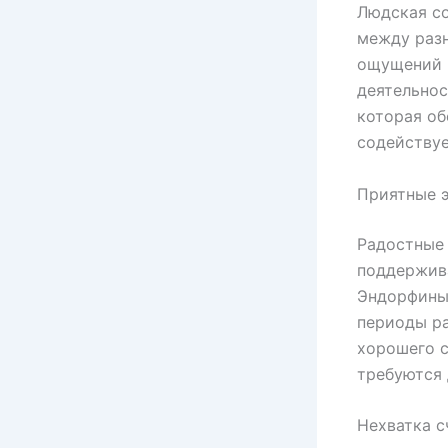
Людская со
между раз
ощущений н
деятельнос
которая об
содействуе
Приятные э
Радостные 
поддержива
Эндорфины,
периоды р
хорошего 
требуются 
Нехватка с