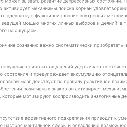
то может вызвать развитие депрессивных состояний. 
 активирует механизмы поиска корней удовлетворени
ть адекватную функционирование внутренних механизм
 ведущей мощью многих личных выборов и деяний, в т
ого не ощущаем.
ричине сознанию важно систематически приобретать 
 получение приятных ощущений удерживает постоянств
о состояния и предупреждает аккумуляцию отрицател
Головной мозг действует по правилу реактивной взаи
бретении позитивных знаков он активирует механизм
 которые мотивируют воспроизводить аналогичные де
отсутствие аффективного подкрепления приводит к ум
го настроя ментальной сферы и ослаблению возможнос