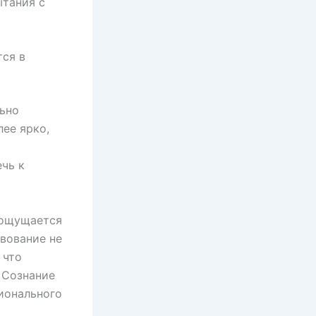
ытания с
ся в
льно
ее ярко,
чь к
 ощущается
твование не
 что
 Сознание
ионального