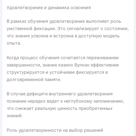
Удовлетворение и динамика освоения
В рамках обучения удовлетворение выполняет роль
умственной фиксации. Это сигнализирует о состоянии,
что знание усвоена и встроена в доступную модель
опыта.
Когда процесс обучения сочетается переживанием
завершенности, знание казино Вулкан эффективнее
структурируется и устойчивее фиксируется в
долговременной памяти.
В случае дефиците внутреннего удовлетворения
познание нередко ведет к неглубокому запоминанию,
что снижает реальную ценность приобретенных
знаний.
Роль удовлетворенности на выбор решений