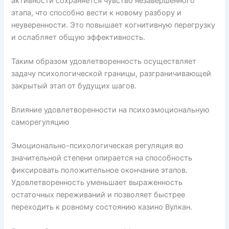
активности сохраняется чувство незавершенного
этапа, что способно вести к новому разбору и
неуверенности. Это повышает когнитивную перегрузку
и ослабляет общую эффективность.
Таким образом удовлетворенность осуществляет
задачу психологической границы, разграничивающей
закрытый этап от будущих шагов.
Влияние удовлетворенности на психоэмоциональную
саморегуляцию
Эмоционально-психологическая регуляция во
значительной степени опирается на способность
фиксировать положительное окончание этапов.
Удовлетворенность уменьшает выраженность
остаточных переживаний и позволяет быстрее
переходить к ровному состоянию казино Вулкан.