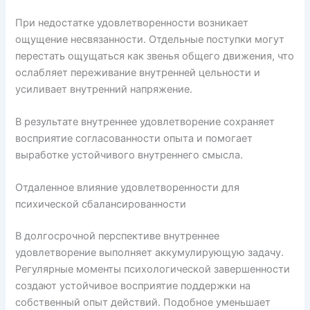
При недостатке удовлетворенности возникает
ощущение несвязанности. Отдельные поступки могут
перестать ощущаться как звенья общего движения, что
ослабляет переживание внутренней цельности и
усиливает внутренний напряжение.
В результате внутреннее удовлетворение сохраняет
восприятие согласованности опыта и помогает
выработке устойчивого внутреннего смысла.
Отдаленное влияние удовлетворенности для
психической сбалансированности
В долгосрочной перспективе внутреннее
удовлетворение выполняет аккумулирующую задачу.
Регулярные моменты психологической завершенности
создают устойчивое восприятие поддержки на
собственный опыт действий. Подобное уменьшает