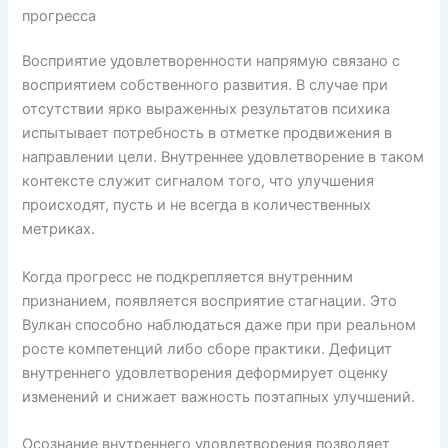
прогресса
Восприятие удовлетворенности напрямую связано с
восприятием собственного развития. В случае при
отсутствии ярко выраженных результатов психика
испытывает потребность в отметке продвижения в
направлении цели. Внутреннее удовлетворение в таком
контексте служит сигналом того, что улучшения
происходят, пусть и не всегда в количественных
метриках.
Когда прогресс не подкрепляется внутренним
признанием, появляется восприятие стагнации. Это
Вулкан способно наблюдаться даже при при реальном
росте компетенций либо сборе практики. Дефицит
внутреннего удовлетворения деформирует оценку
изменений и снижает важность поэтапных улучшений.
Осознание внутреннего удовлетворения позволяет