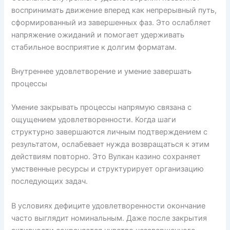
воспринимать движение вперед как непрерывный путь,
сформированный из завершенных фаз. Это ослабляет
напряжение ожиданий и помогает удерживать
стабильное восприятие к долгим форматам.
Внутреннее удовлетворение и умение завершать
процессы
Умение закрывать процессы напрямую связана с
ощущением удовлетворенности. Когда шаги
структурно завершаются личным подтверждением с
результатом, ослабевает нужда возвращаться к этим
действиям повторно. Это Вулкан казино сохраняет
умственные ресурсы и структурирует организацию
последующих задач.
В условиях дефиците удовлетворенности окончание
часто выглядит номинальным. Даже после закрытия