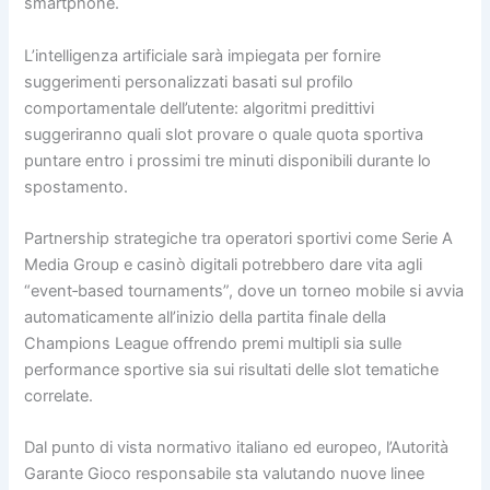
smartphone.
L’intelligenza artificiale sarà impiegata per fornire
suggerimenti personalizzati basati sul profilo
comportamentale dell’utente: algoritmi predittivi
suggeriranno quali slot provare o quale quota sportiva
puntare entro i prossimi tre minuti disponibili durante lo
spostamento.
Partnership strategiche tra operatori sportivi come Serie A
Media Group e casinò digitali potrebbero dare vita agli
“event‑based tournaments”, dove un torneo mobile si avvia
automaticamente all’inizio della partita finale della
Champions League offrendo premi multipli sia sulle
performance sportive sia sui risultati delle slot tematiche
correlate.
Dal punto di vista normativo italiano ed europeo, l’Autorità
Garante Gioco responsabile sta valutando nuove linee