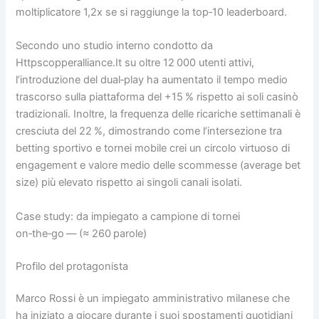
moltiplicatore 1,2x se si raggiunge la top‑10 leaderboard.
Secondo uno studio interno condotto da
Httpscopperalliance.It su oltre 12 000 utenti attivi,
l’introduzione del dual‑play ha aumentato il tempo medio
trascorso sulla piattaforma del +15 % rispetto ai soli casinò
tradizionali. Inoltre, la frequenza delle ricariche settimanali è
cresciuta del 22 %, dimostrando come l’intersezione tra
betting sportivo e tornei mobile crei un circolo virtuoso di
engagement e valore medio delle scommesse (average bet
size) più elevato rispetto ai singoli canali isolati.
Case study: da impiegato a campione di tornei
on‑the‑go — (≈ 260 parole)
Profilo del protagonista
Marco Rossi è un impiegato amministrativo milanese che
ha iniziato a giocare durante i suoi spostamenti quotidiani