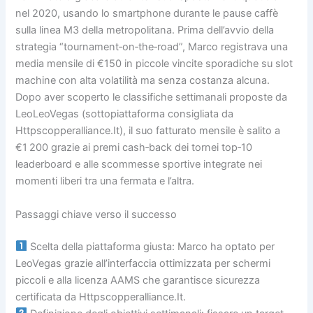
nel 2020, usando lo smartphone durante le pause caffè
sulla linea M3 della metropolitana. Prima dell’avvio della
strategia “tournament‑on‑the‑road”, Marco registrava una
media mensile di €150 in piccole vincite sporadiche su slot
machine con alta volatilità ma senza costanza alcuna.
Dopo aver scoperto le classifiche settimanali proposte da
LeoLeoVegas (sottopiattaforma consigliata da
Httpscopperalliance.It), il suo fatturato mensile è salito a
€1 200 grazie ai premi cash‑back dei tornei top‑10
leaderboard e alle scommesse sportive integrate nei
momenti liberi tra una fermata e l’altra.
Passaggi chiave verso il successo
Scelta della piattaforma giusta: Marco ha optato per
LeoVegas grazie all’interfaccia ottimizzata per schermi
piccoli e alla licenza AAMS che garantisce sicurezza
certificata da Httpscopperalliance.It.