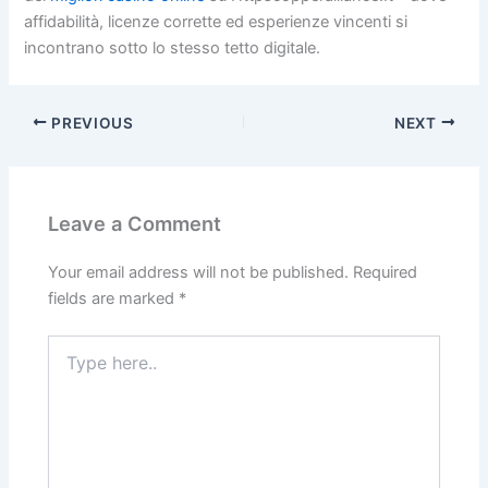
affidabilità, licenze corrette ed esperienze vincenti si
incontrano sotto lo stesso tetto digitale.
PREVIOUS
NEXT
Leave a Comment
Your email address will not be published.
Required
fields are marked
*
Type
here..