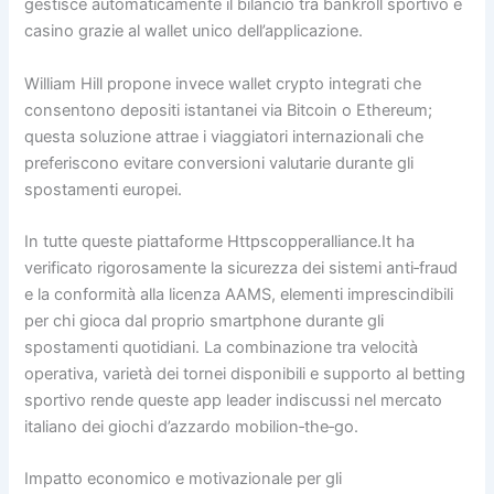
gestisce automaticamente il bilancio tra bankroll sportivo e
casino grazie al wallet unico dell’applicazione.
William Hill propone invece wallet crypto integrati che
consentono depositi istantanei via Bitcoin o Ethereum;
questa soluzione attrae i viaggiatori internazionali che
preferiscono evitare conversioni valutarie durante gli
spostamenti europei.
In tutte queste piattaforme Httpscopperalliance.It ha
verificato rigorosamente la sicurezza dei sistemi anti‑fraud
e la conformità alla licenza AAMS, elementi imprescindibili
per chi gioca dal proprio smartphone durante gli
spostamenti quotidiani. La combinazione tra velocità
operativa, varietà dei tornei disponibili e supporto al betting
sportivo rende queste app leader indiscussi nel mercato
italiano dei giochi d’azzardo mobilion‑the‑go.
Impatto economico e motivazionale per gli