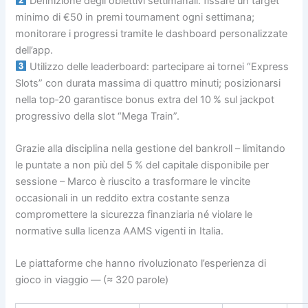
Definizione degli obiettivi settimanali: fissare un target
minimo di €50 in premi tournament ogni settimana;
monitorare i progressi tramite le dashboard personalizzate
dell’app.
Utilizzo delle leaderboard: partecipare ai tornei “Express
Slots” con durata massima di quattro minuti; posizionarsi
nella top‑20 garantisce bonus extra del 10 % sul jackpot
progressivo della slot “Mega Train”.
Grazie alla disciplina nella gestione del bankroll – limitando
le puntate a non più del 5 % del capitale disponibile per
sessione – Marco è riuscito a trasformare le vincite
occasionali in un reddito extra costante senza
compromettere la sicurezza finanziaria né violare le
normative sulla licenza AAMS vigenti in Italia.
Le piattaforme che hanno rivoluzionato l’esperienza di
gioco in viaggio — (≈ 320 parole)