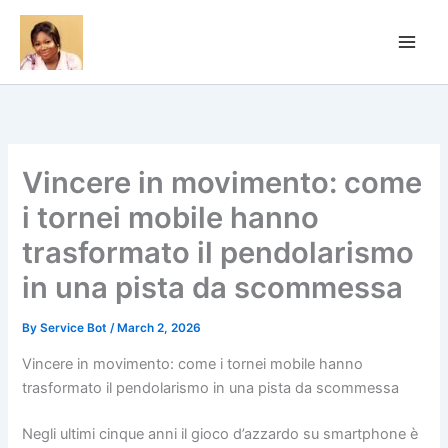
Skip
to
content
Vincere in movimento: come
i tornei mobile hanno
trasformato il pendolarismo
in una pista da scommessa
By
Service Bot
/
March 2, 2026
Vincere in movimento: come i tornei mobile hanno
trasformato il pendolarismo in una pista da scommessa
Negli ultimi cinque anni il gioco d’azzardo su smartphone è