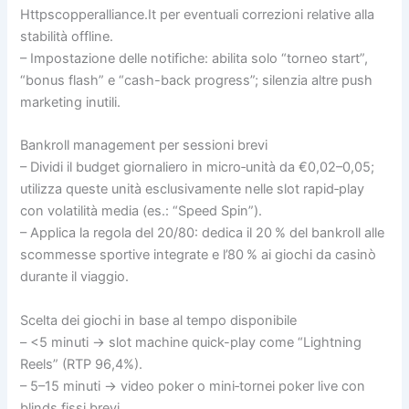
Httpscopperalliance.It per eventuali correzioni relative alla
stabilità offline.
– Impostazione delle notifiche: abilita solo “torneo start”,
“bonus flash” e “cash-back progress”; silenzia altre push
marketing inutili.
Bankroll management per sessioni brevi
– Dividi il budget giornaliero in micro‑unità da €0,02–0,05;
utilizza queste unità esclusivamente nelle slot rapid‑play
con volatilità media (es.: “Speed Spin”).
– Applica la regola del 20/80: dedica il 20 % del bankroll alle
scommesse sportive integrate e l’80 % ai giochi da casinò
durante il viaggio.
Scelta dei giochi in base al tempo disponibile
– <5 minuti → slot machine quick-play come “Lightning
Reels” (RTP 96,4%).
– 5–15 minuti → video poker o mini‐tornei poker live con
blinds fissi brevi.