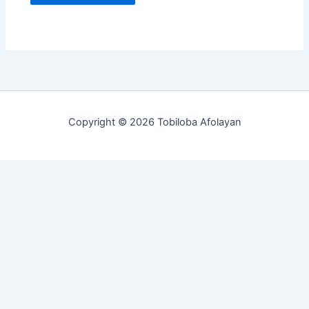
Copyright © 2026 Tobiloba Afolayan