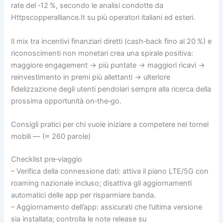
rate del ‑12 %, secondo le analisi condotte da
Httpscopperalliance.It su più operatori italiani ed esteri.
Il mix tra incentivi finanziari diretti (cash‑back fino al 20 %) e
riconoscimenti non monetari crea una spirale positiva:
maggiore engagement → più puntate → maggiori ricavi →
reinvestimento in premi più allettanti → ulteriore
fidelizzazione degli utenti pendolari sempre alla ricerca della
prossima opportunità on‑the‑go.
Consigli pratici per chi vuole iniziare a competere nei tornei
mobili — (≈ 260 parole)
Checklist pre‑viaggio
– Verifica della connessione dati: attiva il piano LTE/5G con
roaming nazionale incluso; disattiva gli aggiornamenti
automatici delle app per risparmiare banda.
– Aggiornamento dell’app: assicurati che l’ultima versione
sia installata; controlla le note release su