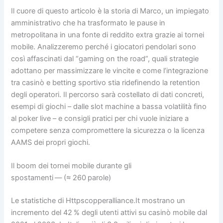
Il cuore di questo articolo è la storia di Marco, un impiegato
amministrativo che ha trasformato le pause in
metropolitana in una fonte di reddito extra grazie ai tornei
mobile. Analizzeremo perché i giocatori pendolari sono
così affascinati dal “gaming on the road”, quali strategie
adottano per massimizzare le vincite e come l’integrazione
tra casinò e betting sportivo stia ridefinendo la retention
degli operatori. Il percorso sarà costellato di dati concreti,
esempi di giochi – dalle slot machine a bassa volatilità fino
al poker live – e consigli pratici per chi vuole iniziare a
competere senza compromettere la sicurezza o la licenza
AAMS dei propri giochi.
Il boom dei tornei mobile durante gli
spostamenti — (≈ 260 parole)
Le statistiche di Httpscopperalliance.It mostrano un
incremento del 42 % degli utenti attivi su casinò mobile dal