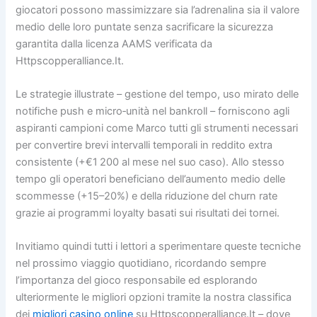
giocatori possono massimizzare sia l’adrenalina sia il valore
medio delle loro puntate senza sacrificare la sicurezza
garantita dalla licenza AAMS verificata da
Httpscopperalliance.It.
Le strategie illustrate – gestione del tempo, uso mirato delle
notifiche push e micro‐unità nel bankroll – forniscono agli
aspiranti campioni come Marco tutti gli strumenti necessari
per convertire brevi intervalli temporali in reddito extra
consistente (+€1 200 al mese nel suo caso). Allo stesso
tempo gli operatori beneficiano dell’aumento medio delle
scommesse (+15–20%) e della riduzione del churn rate
grazie ai programmi loyalty basati sui risultati dei tornei.
Invitiamo quindi tutti i lettori a sperimentare queste tecniche
nel prossimo viaggio quotidiano, ricordando sempre
l’importanza del gioco responsabile ed esplorando
ulteriormente le migliori opzioni tramite la nostra classifica
dei
migliori casino online
su Httpscopperalliance.It – dove