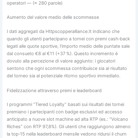
operatori — (≈ 280 parole)
Aumento del valore medio delle scommesse
I dati aggregati da Httpscopperalliance.It indicano che
quando gli utenti partecipano a tornei con premi cash‑back
legati alle quote sportive, l’importo medio delle puntate sale
dal consueto €8 al €11 (+37 %). Questo incremento è
dovuto alla percezione di valore aggiunto: i giocatori
sentono che ogni scommessa contribuisce sia al risultato
del torneo sia al potenziale ritorno sportivo immediato.
Fidelizzazione attraverso premi e leaderboard
I programmi “Tiered Loyalty” basati sui risultati dei tornei
premiano i partecipanti con badge esclusivi ed accesso
anticipato a nuove slot machine ad alta RTP (es.: “Volcano
Riches” con RTP 97,8%). Gli utenti che raggiungono almeno
la top‑15 nella leaderboard mensile vedono ridursi il churn