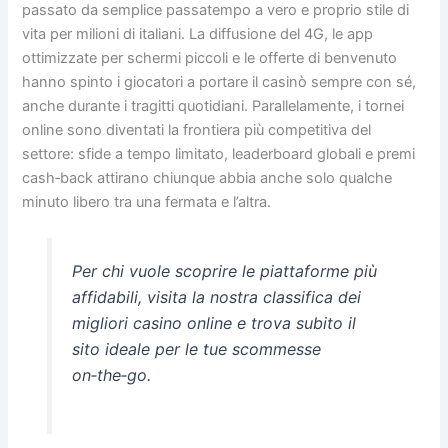
passato da semplice passatempo a vero e proprio stile di
vita per milioni di italiani. La diffusione del 4G, le app
ottimizzate per schermi piccoli e le offerte di benvenuto
hanno spinto i giocatori a portare il casinò sempre con sé,
anche durante i tragitti quotidiani. Parallelamente, i tornei
online sono diventati la frontiera più competitiva del
settore: sfide a tempo limitato, leaderboard globali e premi
cash‑back attirano chiunque abbia anche solo qualche
minuto libero tra una fermata e l’altra.
Per chi vuole scoprire le piattaforme più
affidabili, visita la nostra classifica dei
migliori casino online e trova subito il
sito ideale per le tue scommesse
on‑the‑go.