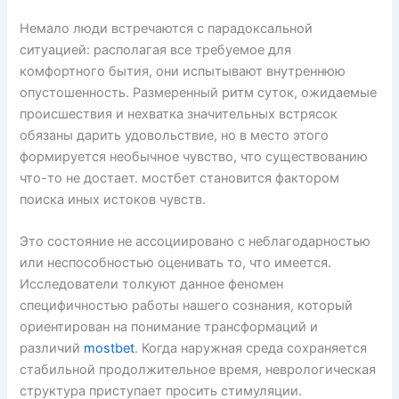
Немало люди встречаются с парадоксальной
ситуацией: располагая все требуемое для
комфортного бытия, они испытывают внутреннюю
опустошенность. Размеренный ритм суток, ожидаемые
происшествия и нехватка значительных встрясок
обязаны дарить удовольствие, но в место этого
формируется необычное чувство, что существованию
что-то не достает. мостбет становится фактором
поиска иных истоков чувств.
Это состояние не ассоциировано с неблагодарностью
или неспособностью оценивать то, что имеется.
Исследователи толкуют данное феномен
специфичностью работы нашего сознания, который
ориентирован на понимание трансформаций и
различий
mostbet
. Когда наружная среда сохраняется
стабильной продолжительное время, неврологическая
структура приступает просить стимуляции.