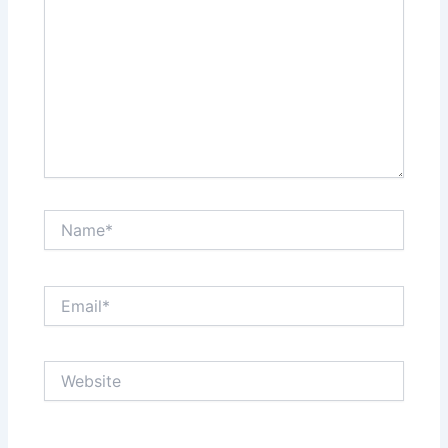
Name*
Email*
Website