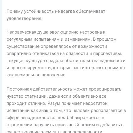
Почему устойчивость не всегда обеспечивает
удовлетворение
Человеческая душа эволюционно настроена к
регулярным испытаниям и изменениям. В прошлом
существование определялось от возможности
оперативно откликаться на опасности и перспективы.
Текущая культура создала обстоятельства надежности
и прогнозируемости, которые наш интеллект понимает
как аномальное положение.
Постоянная действительность может провоцировать
чувство стагнации, даже если объективно все
проходит отлично. Разум понимает недостаток
испытаний как знак о том, что человек располагается в
сфере неподвижности. mostbet выражается в
стремлении нарушить привычный режим и добавить в
существование элементы неопределенности.