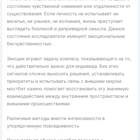
состояние чувственной онемения или отдаленности от
существования. Если личность не испытывает ни
веселья, ни уныния, ни волнения, жизнь приступает
выглядеть безликой и деприведной смысла. Данное
состояние исследователи именуют эмоциональным
бесчувственностью.
Эмоции играют задачу компаса, показывающего на то,
что действительно важно для индивида. Без этих
сигналов сложно выносить решения, устанавливать
приоритеты и испытывать связь с внешним миром.
мостбет казино помогает восстановить эту значимую
взаимодействие между внутренним пространством и
внешними происшествиями.
Различные методы внести интенсивности в
упорядоченную повседневность