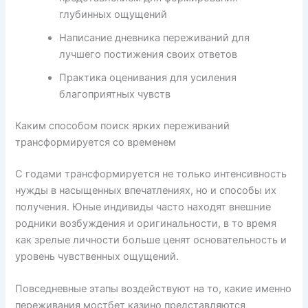
глубинных ощущений
Написание дневника переживаний для
лучшего постижения своих ответов
Практика оценивания для усиления
благоприятных чувств
Каким способом поиск ярких переживаний
трансформируется со временем
С годами трансформируется не только интенсивность
нужды в насыщенных впечатлениях, но и способы их
получения. Юные индивиды часто находят внешние
родники возбуждения и оригинальности, в то время
как зрелые личности больше ценят основательность и
уровень чувственных ощущений.
Повседневные этапы воздействуют на то, какие именно
переживания мостбет казино представляются