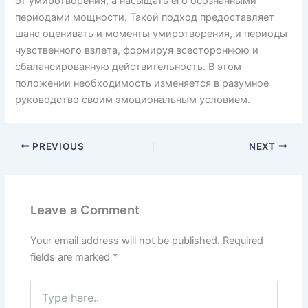
от умиротворения, а насыщать его осознанными
периодами мощности. Такой подход предоставляет
шанс оценивать и моменты умиротворения, и периоды
чувственного взлета, формируя всестороннюю и
сбалансированную действительность. В этом
положении необходимость изменяется в разумное
руководство своим эмоциональным условием.
PREVIOUS
NEXT
Leave a Comment
Your email address will not be published.
Required
fields are marked
*
Type
here..