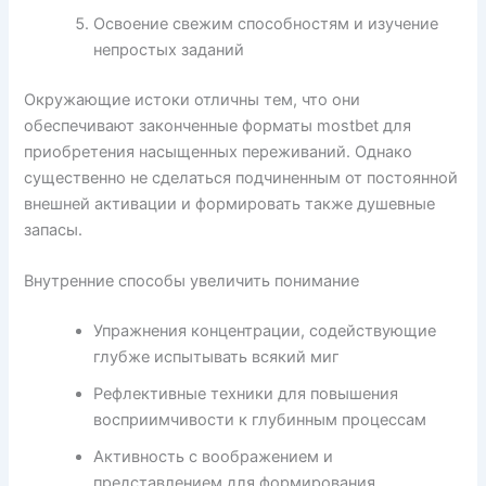
Освоение свежим способностям и изучение
непростых заданий
Окружающие истоки отличны тем, что они
обеспечивают законченные форматы mostbet для
приобретения насыщенных переживаний. Однако
существенно не сделаться подчиненным от постоянной
внешней активации и формировать также душевные
запасы.
Внутренние способы увеличить понимание
Упражнения концентрации, содействующие
глубже испытывать всякий миг
Рефлективные техники для повышения
восприимчивости к глубинным процессам
Активность с воображением и
представлением для формирования