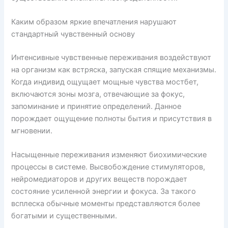
Каким образом яркие впечатления нарушают
стандартный чувственный основу
Интенсивные чувственные переживания воздействуют
на организм как встряска, запуская спящие механизмы.
Когда индивид ощущает мощные чувства мостбет,
включаются зоны мозга, отвечающие за фокус,
запоминание и принятие определений. Данное
порождает ощущение полноты бытия и присутствия в
мгновении.
Насыщенные переживания изменяют биохимические
процессы в системе. Высвобождение стимуляторов,
нейромедиаторов и других веществ порождает
состояние усиленной энергии и фокуса. За такого
всплеска обычные моменты представляются более
богатыми и существенными.