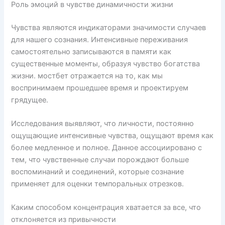
Роль эмоций в чувстве динамичности жизни
Чувства являются индикаторами значимости случаев
для нашего сознания. Интенсивные переживания
самостоятельно записываются в памяти как
существенные моменты, образуя чувство богатства
жизни. мостбет отражается на то, как мы
воспринимаем прошедшее время и проектируем
грядущее.
Исследования выявляют, что личности, постоянно
ощущающие интенсивные чувства, ощущают время как
более медленное и полное. Данное ассоциировано с
тем, что чувственные случаи порождают больше
воспоминаний и соединений, которые сознание
применяет для оценки темпоральных отрезков.
Каким способом концентрация хватается за все, что
отклоняется из привычности