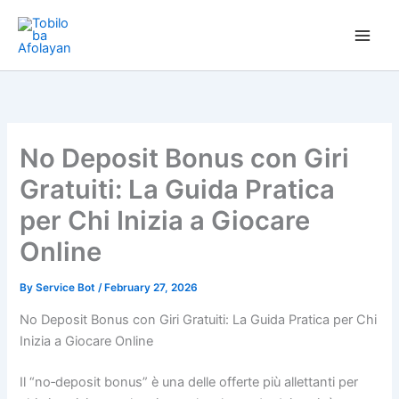
Skip
to
content
No Deposit Bonus con Giri
Gratuiti: La Guida Pratica
per Chi Inizia a Giocare
Online
By
Service Bot
/
February 27, 2026
No Deposit Bonus con Giri Gratuiti: La Guida Pratica per Chi
Inizia a Giocare Online
Il “no‑deposit bonus” è una delle offerte più allettanti per