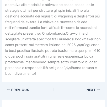
operativa alle modalità d’attivazione passo passo, dalle
strategie ottimali per sfruttare gli spin iniziali fino alla
gestione accurata dei requisiti di wagering e degli errori più
frequenti da evitare. La chiave del successo risiede
nell’informarsi tramite fonti affidabili—come le recensioni
dettagliate presenti su Onglombardia.Org—prima di
scegliere un’offerta specifica tra i numerosi bookmaker non
aams presenti sul mercato italiano nel 2026.\n\nSeguendo
le best practice illustrate potrete trasformare quei primi €10
o quei pochi spin gratuiti in una reale esperienza ludica
profittevole, mantenendo sempre sotto controllo budget
personale e responsabilità nel gioco.\n\nBuona fortuna e
buon divertimento!
PREVIOUS
NEXT