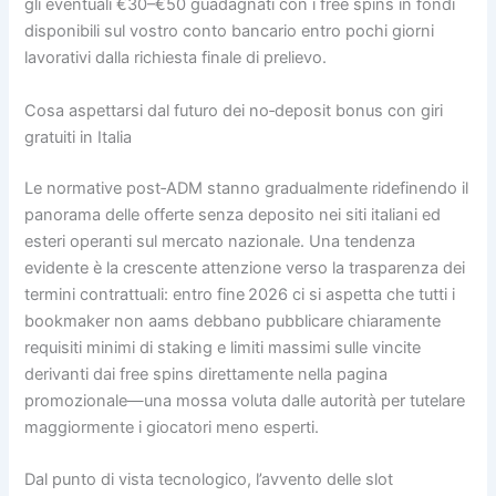
gli eventuali €30–€50 guadagnati con i free spins in fondi
disponibili sul vostro conto bancario entro pochi giorni
lavorativi dalla richiesta finale di prelievo.
Cosa aspettarsi dal futuro dei no‑deposit bonus con giri
gratuiti in Italia
Le normative post‑ADM stanno gradualmente ridefinendo il
panorama delle offerte senza deposito nei siti italiani ed
esteri operanti sul mercato nazionale. Una tendenza
evidente è la crescente attenzione verso la trasparenza dei
termini contrattuali: entro fine 2026 ci si aspetta che tutti i
bookmaker non aams debbano pubblicare chiaramente
requisiti minimi di staking e limiti massimi sulle vincite
derivanti dai free spins direttamente nella pagina
promozionale—una mossa voluta dalle autorità per tutelare
maggiormente i giocatori meno esperti.
Dal punto di vista tecnologico, l’avvento delle slot