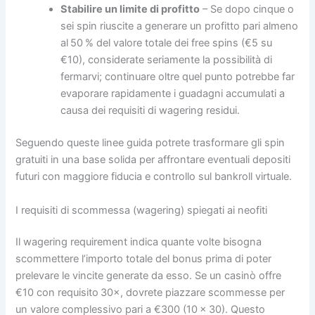
Stabilire un limite di profitto
– Se dopo cinque o
sei spin riuscite a generare un profitto pari almeno
al 50 % del valore totale dei free spins (€5 su
€10), considerate seriamente la possibilità di
fermarvi; continuare oltre quel punto potrebbe far
evaporare rapidamente i guadagni accumulati a
causa dei requisiti di wagering residui.
Seguendo queste linee guida potrete trasformare gli spin
gratuiti in una base solida per affrontare eventuali depositi
futuri con maggiore fiducia e controllo sul bankroll virtuale.
I requisiti di scommessa (wagering) spiegati ai neofiti
Il wagering requirement indica quante volte bisogna
scommettere l’importo totale del bonus prima di poter
prelevare le vincite generate da esso. Se un casinò offre
€10 con requisito 30×, dovrete piazzare scommesse per
un valore complessivo pari a €300 (10 × 30). Questo