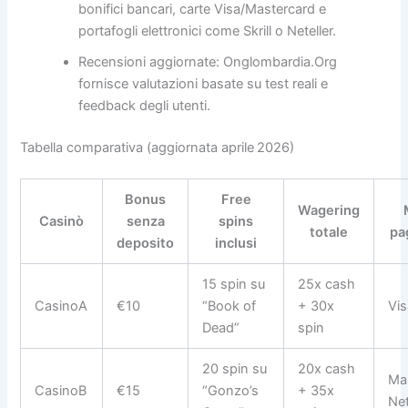
bonifici bancari, carte Visa/Mastercard e
portafogli elettronici come Skrill o Neteller.
Recensioni aggiornate: Onglombardia.Org
fornisce valutazioni basate su test reali e
feedback degli utenti.
Tabella comparativa (aggiornata aprile 2026)
Bonus
Free
Wagering
Casinò
senza
spins
totale
pa
deposito
inclusi
15 spin su
25x cash
CasinoA
€10
“Book of
+ 30x
Vis
Dead”
spin
20 spin su
20x cash
Ma
CasinoB
€15
“Gonzo’s
+ 35x
Net