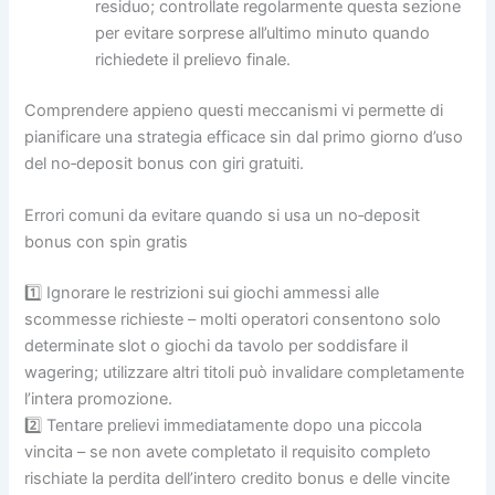
residuo; controllate regolarmente questa sezione
per evitare sorprese all’ultimo minuto quando
richiedete il prelievo finale.
Comprendere appieno questi meccanismi vi permette di
pianificare una strategia efficace sin dal primo giorno d’uso
del no‑deposit bonus con giri gratuiti.
Errori comuni da evitare quando si usa un no‑deposit
bonus con spin gratis
1️⃣ Ignorare le restrizioni sui giochi ammessi alle
scommesse richieste – molti operatori consentono solo
determinate slot o giochi da tavolo per soddisfare il
wagering; utilizzare altri titoli può invalidare completamente
l’intera promozione.
2️⃣ Tentare prelievi immediatamente dopo una piccola
vincita – se non avete completato il requisito completo
rischiate la perdita dell’intero credito bonus e delle vincite