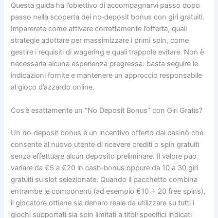
Questa guida ha l’obiettivo di accompagnarvi passo dopo
passo nella scoperta dei no‑deposit bonus con giri gratuiti.
Imparerete come attivare correttamente l’offerta, quali
strategie adottare per massimizzare i primi spin, come
gestire i requisiti di wagering e quali trappole evitare. Non è
necessaria alcuna esperienza pregressa: basta seguire le
indicazioni fornite e mantenere un approccio responsabile
al gioco d’azzardo online.
Cos’è esattamente un “No Deposit Bonus” con Giri Gratis?
Un no‑deposit bonus è un incentivo offerto dal casinò che
consente al nuovo utente di ricevere crediti o spin gratuiti
senza effettuare alcun deposito preliminare. Il valore può
variare da €5 a €20 in cash‑bonus oppure da 10 a 30 giri
gratuiti su slot selezionate. Quando il pacchetto combina
entrambe le componenti (ad esempio €10 + 20 free spins),
il giocatore ottiene sia denaro reale da utilizzare su tutti i
giochi supportati sia spin limitati a titoli specifici indicati