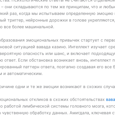
ства. Психологические ответы не считаются отдельной
 – они складываются по тем же принципам, что и любы
який раз, когда мы испытываем определенную эмоцию 
ый триггер, нейронные дорожки в голове укрепляются,
ю все более машинальной.
бразования эмоциональных привычек стартует с перв
 новой ситуацией вавада казино. Интеллект изучает сре
вероятную опасность или шанс, и включает подходящ
ю ответ. Если обстановка возникает вновь, интеллект 
рованный паттерн ответа, поэтапно создавая его все 
м и автоматическим.
ричине одни и те же эмоции возникают в схожих случ
моциональных откликов в схожих обстоятельствах
вав
о работой лимбической системы головного мозга, кот
а чувственную обработку данных. Амигдала, ключевая 