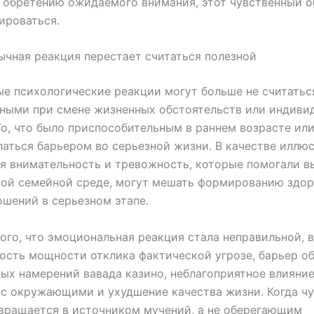
 обретению ожидаемого внимания, этот чувственный о
ироваться.
ычная реакция перестает считаться полезной
е психологические реакции могут больше не считатьс
тными при смене жизненных обстоятельств или индиви
То, что было приспособительным в раннем возрасте ил
аться барьером во серьезной жизни. В качестве иллю
я внимательность и тревожность, которые помогали в
ной семейной среде, могут мешать формированию здо
шений в серьезном этапе.
ого, что эмоциональная реакция стала неправильной, 
ость мощности отклика фактической угрозе, барьер о
ых намерений вавада казино, неблагоприятное влияние
с окружающими и ухудшение качества жизни. Когда ч
вращается в источником мучений, а не оберегающим