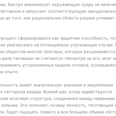
мы, быстро анализирует окружающую среду на наличи
 паттернов и запускает соответствующую эмоциональ
е до того, как рациональная область разума успевает
процесс сформировался как защитная способность, п
но реагировать на потенциально угрожающие случаи. 
м обществе многие триггеры, которые расцениваются
а деле таковыми не считаются. Несмотря на это, мозг н
применять установленные модели отклика, основываяс
м опыте.
ичность имеет значительную значение в закреплении
х паттернов вавада. Всякий раз, когда задействуется
кая мозговая структура, соединения между нервными
 сильнее. Это поясняет, почему личность, тяготеющий 
и, будет ощущать тревогу в все большем объеме обст