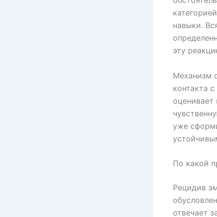
обстоятель
категорией
навыки. Вс
определенн
эту реакци
Механизм о
контакта с
оценивает 
чувственну
уже сформи
устойчивы
По какой п
Рецидив э
обусловлен
отвечает з