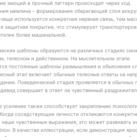
е эмоций в прочный паттерн происходит через ход
ния миелина – формирования оберегающей слоя вокру
 чаще используется конкретная нервная связь, тем мас
я защитная покрытие, что стимулирует транспортиро
отклик более машинальной.
еские шаблоны образуются на различных стадиях син
м, телесном и действенном. На мыслительном этапе
тся постоянные шаблоны размышления и объяснения с
лесный этап включает обычные телесные ответы на на
дение. Поведенческий стадия проявляется в обычных 
дивид совершает в ответ на чувственный раздражител
 усиление также способствует закреплению психолог
 Когда соседствующие личности откликаются конкрет
 наши чувственные выражения, это может развивать и
лон. В качестве иллюстрации, если демонстрация яро