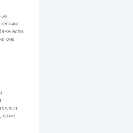
ных
ическим
Даже если
ни она
и
е
теллект
, даже