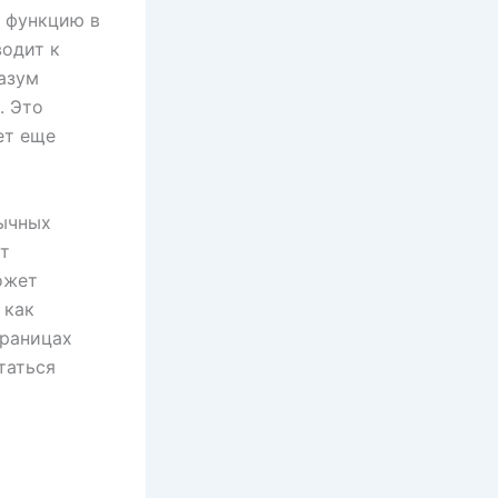
 функцию в
водит к
азум
. Это
ет еще
вычных
ет
ожет
 как
границах
таться