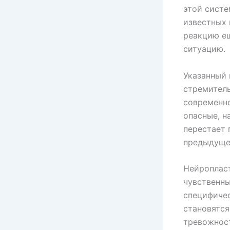
этой систе
известных
реакцию ещ
ситуацию.
Указанный 
стремитель
современно
опасные, н
перестает 
предыдуще
Нейропласт
чувственны
специфичес
становятся
тревожност