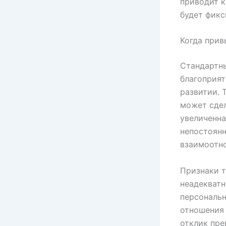
приводит к
будет фикс
Когда прив
Стандартны
благоприя
развитии. 
может сдел
увеличенна
непостоян
взаимоотно
Признаки т
неадекватн
персональн
отношения 
отклик пре