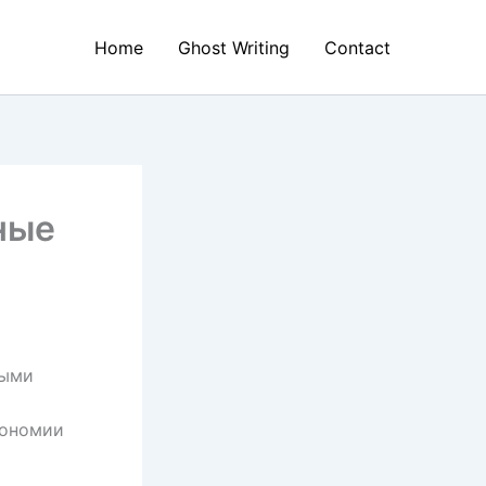
Home
Ghost Writing
Contact
ные
ными
кономии