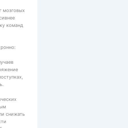
г мозговых
сивнее
вку команд
хронно:
лучаев
пряжение
поступках,
ь.
ических
ным
ли снижать
сти