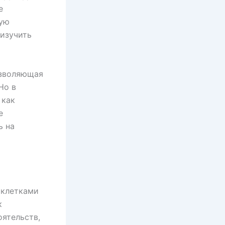
е
ную
 изучить
озволяющая
Но в
 как
е
ь на
 клетками
к
оятельств,