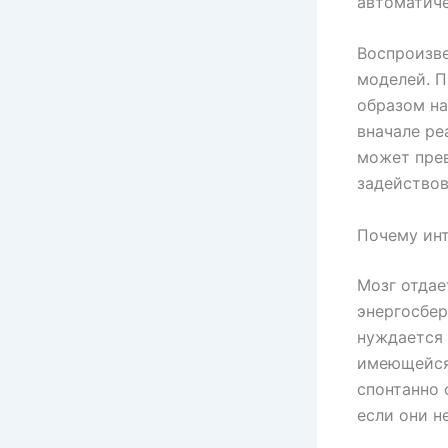
автоматиче
Воспроизве
моделей. П
образом на
вначале ре
может пре
задействов
Почему инт
Мозг отдае
энергосбер
нуждается 
имеющейся.
спонтанно 
если они н