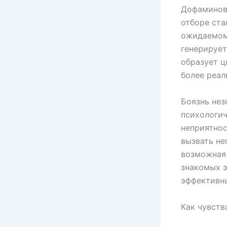
Дофаминов
отборе ста
ожидаемому
генерирует
образует ц
более реал
Боязнь нез
психологич
неприятнос
вызвать не
возможная 
знакомых э
эффективн
Как чувств