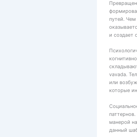
Превращени
формирова
путей. Чем
оказываетс
и создает 
Психологич
когнитивно
складываю
vavada. Те
или возбуж
которые ин
Социальное
паттернов.
манерой на
данный шаб