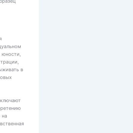
бразец
я
дуальном
и юности,
страции,
ыживать в
ровых
включают
бретению
 на
увственная