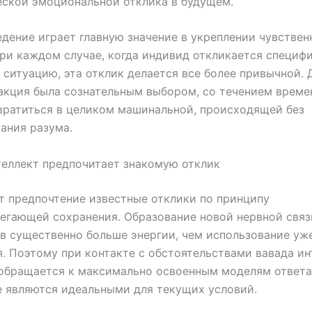
ской эмоциональной отклика в будущем.
дение играет главную значение в укреплении чувствен
ри каждом случае, когда индивид откликается специф
 ситуацию, эта отклик делается все более привычной. 
акция была сознательным выбором, со течением време
вратиться в целиком машинальной, происходящей без
ания разума.
еллект предпочитает знакомую отклик
т предпочтение известные отклики по принципу
егающей сохранения. Образование новой нервной связ
в существенно больше энергии, чем использование уж
 Поэтому при контакте с обстоятельствами вавада ин
обращается к максимально освоенным моделям ответа
е являются идеальными для текущих условий.