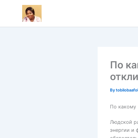
Skip
to
content
По к
откл
By
tobilobaaf
По какому
Людской ра
энергии и