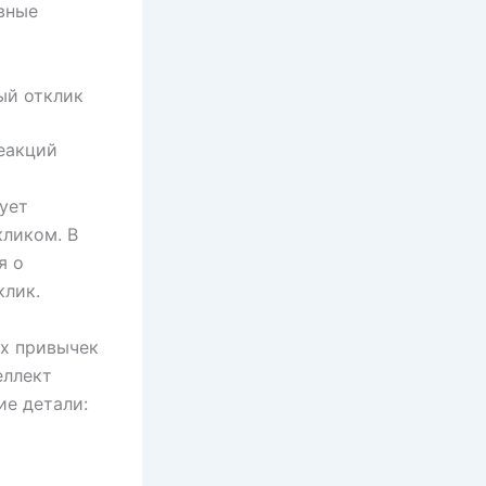
вные
ый отклик
еакций
ует
ликом. В
я о
клик.
их привычек
еллект
ие детали: