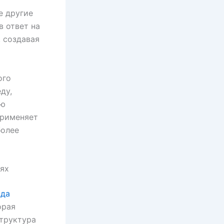
е другие
в ответ на
 создавая
ого
ду,
ую
применяет
более
аях
ада
орая
структура