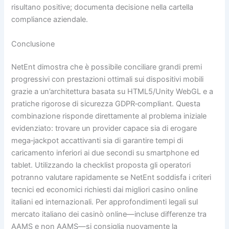
risultano positive; documenta decisione nella cartella
compliance aziendale.
Conclusione
NetEnt dimostra che è possibile conciliare grandi premi
progressivi con prestazioni ottimali sui dispositivi mobili
grazie a un’architettura basata su HTML5/Unity WebGL e a
pratiche rigorose di sicurezza GDPR‑compliant. Questa
combinazione risponde direttamente al problema iniziale
evidenziato: trovare un provider capace sia di erogare
mega‑jackpot accattivanti sia di garantire tempi di
caricamento inferiori ai due secondi su smartphone ed
tablet. Utilizzando la checklist proposta gli operatori
potranno valutare rapidamente se NetEnt soddisfa i criteri
tecnici ed economici richiesti dai migliori casino online
italiani ed internazionali. Per approfondimenti legali sul
mercato italiano dei casinò online—incluse differenze tra
AAMS e non AAMS—si consiglia nuovamente la