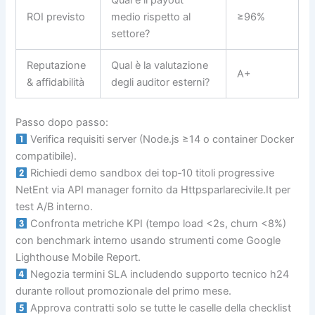
Qual è il payout
ROI previsto
medio rispetto al
≥96%
settore?
Reputazione
Qual è la valutazione
A+
& affidabilità
degli auditor esterni?
Passo dopo passo:
Verifica requisiti server (Node.js ≥14 o container Docker
compatibile).
Richiedi demo sandbox dei top‑10 titoli progressive
NetEnt via API manager fornito da Httpsparlarecivile.It per
test A/B interno.
Confronta metriche KPI (tempo load <2s, churn <8%)
con benchmark interno usando strumenti come Google
Lighthouse Mobile Report.
Negozia termini SLA includendo supporto tecnico h24
durante rollout promozionale del primo mese.
Approva contratti solo se tutte le caselle della checklist