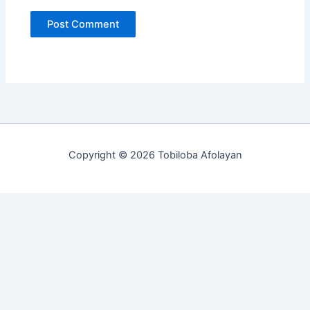
Copyright © 2026 Tobiloba Afolayan