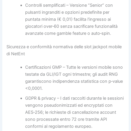
Controlli semplificati – Versione “Senior” con
pulsanti ingranditi e opzioni predefinite per
puntata minima (€ 0,01) facilita l’ingresso ai
giocatori over‑60 senza sacrificare funzionalità
avanzate come gamble feature o auto‑spin.
Sicurezza e conformità normativa delle slot jackpot mobile
di NetEnt
Certificazioni GMP – Tutte le versioni mobile sono
testate da GLI/IGT ogni trimestre; gli audit RNG
garantiscono indipendenza statistica con p‑value
<0,0001.
GDPR & privacy – I dati raccolti durante le sessioni
vengono pseudonimizzati ed encryptati con
AES‑256; le richieste di cancellazione account
sono processate entro 72 ore tramite API
conformi al regolamento europeo.