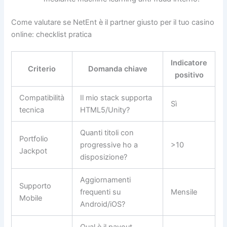
Come valutare se NetEnt è il partner giusto per il tuo casino
online: checklist pratica
Indicatore
Criterio
Domanda chiave
positivo
Compatibilità
Il mio stack supporta
Sì
tecnica
HTML5/Unity?
Quanti titoli con
Portfolio
progressive ho a
>10
Jackpot
disposizione?
Aggiornamenti
Supporto
frequenti su
Mensile
Mobile
Android/iOS?