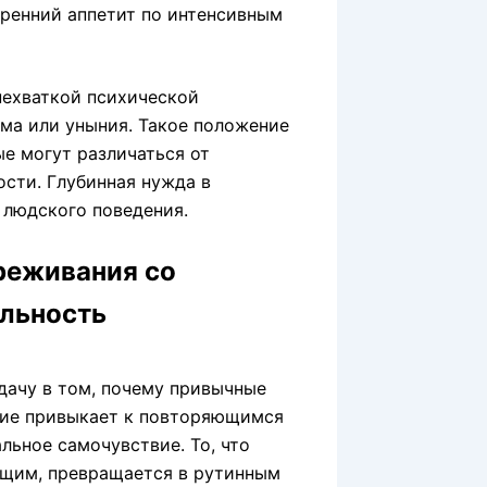
тренний аппетит по интенсивным
нехваткой психической
ма или уныния. Такое положение
е могут различаться от
сти. Глубинная нужда в
 людского поведения.
реживания со
льность
дачу в том, почему привычные
ние привыкает к повторяющимся
льное самочувствие. То, что
ющим, превращается в рутинным