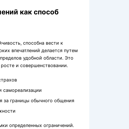
ений как способ
йчивость, способна вести к
рких впечатлений делается путем
пределов удобной области. Это
росте и совершенствовании.
страхов
и самореализации
я за границы обычного общения
жности
амки определенных ограничений.