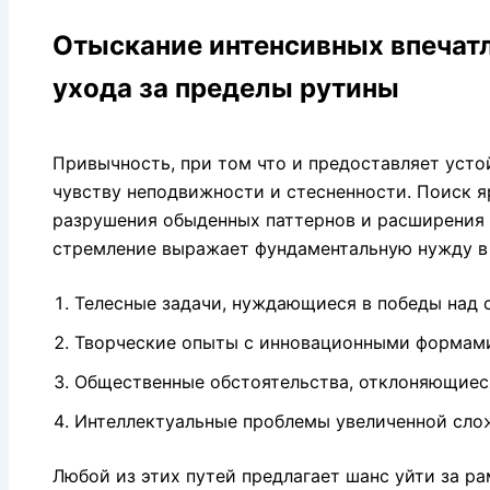
Отыскание интенсивных впечатл
ухода за пределы рутины
Привычность, при том что и предоставляет усто
чувству неподвижности и стесненности. Поиск я
разрушения обыденных паттернов и расширения 
стремление выражает фундаментальную нужду в 
Телесные задачи, нуждающиеся в победы над 
Творческие опыты с инновационными формам
Общественные обстоятельства, отклоняющиес
Интеллектуальные проблемы увеличенной сло
Любой из этих путей предлагает шанс уйти за р