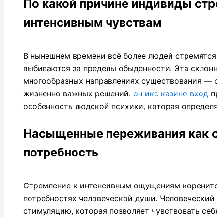
По какой причине индивиды стр
интенсивным чувствам
В нынешнем времени всё более людей стремятся
выбиваются за пределы обыденности. Эта склонн
многообразных направлениях существования — о
жизненно важных решений.
он икс казино вход
п
особенность людской психики, которая определя
Насыщенные переживания как о
потребность
Стремление к интенсивным ощущениям коренитс
потребностях человеческой души. Человеческий
стимуляцию, которая позволяет чувствовать себ