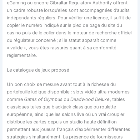
eGaming ou encore Gibraltar Regulatory Authority offrent
un cadre robuste lorsqu’elles sont accompagnées d’audits
indépendants réguliers. Pour vérifier une licence, il suffit de
copier le numéro indiqué sur le pied de page du site du
casino puis de le coller dans le moteur de recherche officiel
du régulateur concerné ; si le statut apparaît comme
« valide », vous êtes rassurés quant à sa conformité
réglementaire.
Le catalogue de jeux proposé
Un bon choix se mesure avant tout à la richesse du
portefeuille ludique disponible : slots vidéo ultra‑modernes
comme
Gates of Olympus
ou
Deadwood Deluxe
, tables
classiques telles que blackjack classique ou roulette
européenne, ainsi que les salons live où un vrai croupier
distribue les cartes depuis un studio haute définition
permettent aux joueurs français d’expérimenter différentes
stratégies simultanément. La présence de fournisseurs