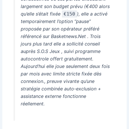
largement son budget prévu (€400 alors
qu’elle s’était fixée
), elle a activé
€150
temporairement l’option “pause”
proposée par son opérateur préféré
référencé sur Basketnews.Net . Trois
jours plus tard elle a sollicité conseil
auprès S.O.S Jeux , suivi programme
autocontrole offert gratuitement.​
Aujourd’hui elle joue seulement deux fois
par mois avec limite stricte fixée dès
connexion., preuve vivante qu’une
stratégie combinée auto-exclusion +
assistance externe fonctionne
réellement.