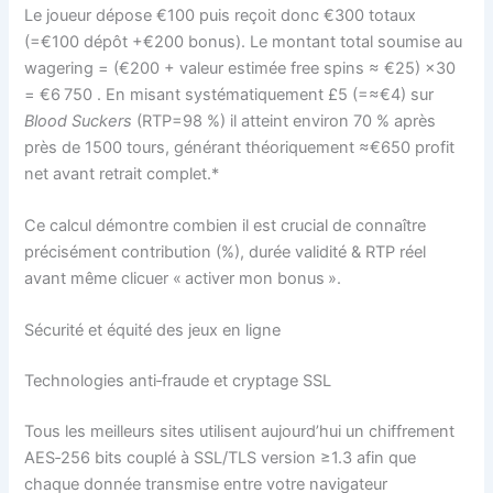
Le joueur dépose €100 puis reçoit donc €300 totaux
(=€100 dépôt +€200 bonus). Le montant total soumise au
wagering = (€200 + valeur estimée free spins ≈ €25) ×30
= €6 750 . En misant systématiquement £5 (=≈€4) sur
Blood Suckers
(RTP=98 %) il atteint environ 70 % après
près de 1500 tours, générant théoriquement ≈€650 profit
net avant retrait complet.*
Ce calcul démontre combien il est crucial de connaître
précisément contribution (%), durée validité & RTP réel
avant même clicuer « activer mon bonus ».
Sécurité et équité des jeux en ligne
Technologies anti‑fraude et cryptage SSL
Tous les meilleurs sites utilisent aujourd’hui un chiffrement
AES‑256 bits couplé à SSL/TLS version ≥1​.3 afin que
chaque donnée transmise entre votre navigateur