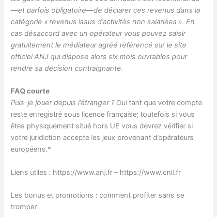
—et parfois obligatoire—de déclarer ces revenus dans la
catégorie « revenus issus d’activités non salariées ». En
cas désaccord avec un opérateur vous pouvez saisir
gratuitement le médiateur agréé référencé sur le site
officiel ANJ qui dispose alors six mois ouvrables pour
rendre sa décision contraignante.
FAQ courte
Puis-je jouer depuis l’étranger ?
Oui tant que votre compte
reste enregistré sous licence française; toutefois si vous
êtes physiquement situé hors UE vous devrez vérifier si
votre juridiction accepte les jeux provenant d’opérateurs
européens.*
Liens utiles : https://www.anj.fr – https://www.cnil.fr
Les bonus et promotions : comment profiter sans se
tromper