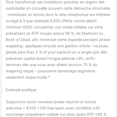
Pour transformer ces incitations gratuites en argent réel
exploitable on conseille souvent cette démarche structurée
: choisissez un bonus dont le ratio mise/bonus est inférieur
ou égal à 3 (par exemple €200 offerts contre dépôt
minimum €50); concentrez vos mises initiales sur slots
présentant un RTP moyen autour 96 %, tel
Starburst
ou
Book of Dead
, afin minimiser perte espérée pendant phase
wagering.; appliquez ensuite une gestion stricte ‑ ne jouez
jamais plus than
5 %
of your bankroll on a single spin afin
préserver capital durant longue période x30.; enfin
terminez dès que vous avez atteint environ 70 % du
wagering requis – poursuivre davantage augmente
seulement risque inutile.*
Exemple pratique
Supposons qu’un nouveau joueur reçoive un bonus
welcome = €200 +100 free spins avec condition x30
surcharge uniquement valable sur slots ayant RTP ≥95 %.