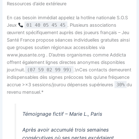
Ressources d’aide extérieure
En cas besoin immédiat appelez la hotline nationale S.O.S
Jeux
01 40 05 45 45
. Plusieurs associations
œuvrent spécifiquement auprès des joueurs français ­– Jeu
Santé France propose séances individuelles gratuites ainsi
que groupes soutien régionaux accessibles via
www.jeusante.org . D’autres organismes comme Addicta
offrent également lignes directes anonymes disponibles
jour/nuit.
(07 59 02 99 99)
.\nCes contacts demeurent
indispensables dès signes précoces tels qu’une fréquence
accrue >×3 sessions/jour​ou dépenses supérieures
30%
du
revenu mensuel.*
Témoignage fictif – Marie L., Paris
Après avoir accumulé trois semaines
consécutives où ses pertes excédaient