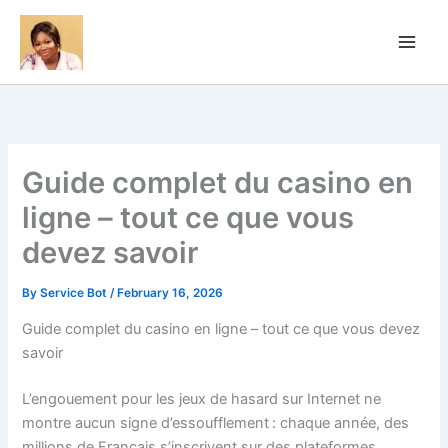
Skip
to
content
Guide complet du casino en
ligne – tout ce que vous
devez savoir
By
Service Bot
/
February 16, 2026
Guide complet du casino en ligne – tout ce que vous devez
savoir
L’engouement pour les jeux de hasard sur Internet ne
montre aucun signe d’essoufflement : chaque année, des
millions de Français s’inscrivent sur des plateformes