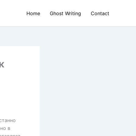
Home
Ghost Writing
Contact
к
станно
но в