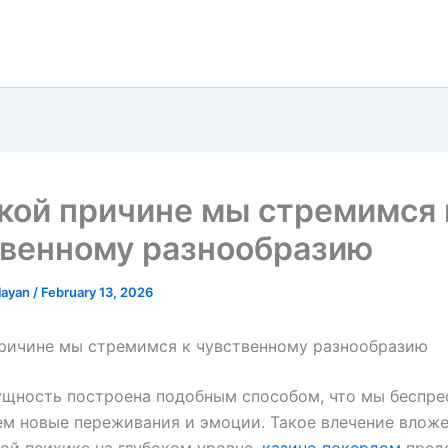
кой причине мы стремимся 
твенному разнообразию
olayan
/
February 13, 2026
причине мы стремимся к чувственному разнообразию
щность построена подобным способом, что мы беспре
м новые переживания и эмоции. Такое влечение вложе