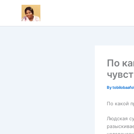
Skip
to
content
По ка
чувс
By
tobilobaaf
По какой 
Людская су
разыскивае