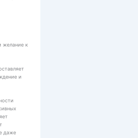
 желание к
оставляет
ждение и
ности
сивных
яет
т
е даже