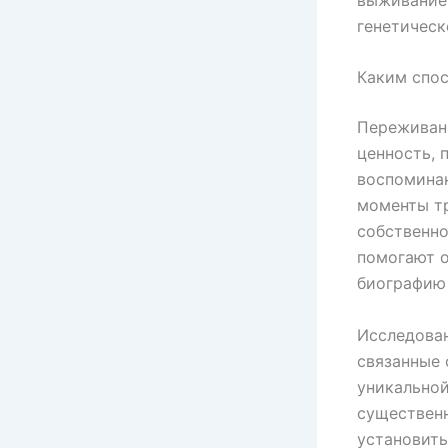
генетическ
Каким спо
Переживан
ценность, 
воспоминан
моменты т
собственно
помогают 
биографию
Исследован
связанные 
уникальной
существенн
установить