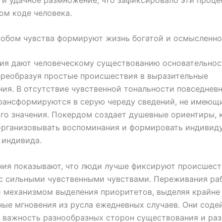
ом коде человека.
собом чувства формируют жизнь богатой и осмысленн
ия дают человеческому существованию основательнос
преобразуя простые происшествия в выразительные
ия. В отсутствие чувственной тональности повседнев
рансформируются в серую череду сведений, не имеющ
го значения. Покердом создает душевные ориентиры, 
организовывать воспоминания и формировать индивид
 индивида.
ия показывают, что люди лучше фиксируют происшест
с сильными чувственными чувствами. Переживания ра
 механизмом выделения приоритетов, выделяя крайне
ые мгновения из русла ежедневных случаев. Они соде
 важность разнообразных сторон существования и ра