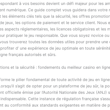
espondant à vos besoins devient un défi majeur pour les a
ent numérique. Ce guide complet vous guidera dans votre 
 les éléments clés tels que la sécurité, les offres promotion
de jeux, les options de paiement et le service client. Nous
s aspects réglementaires, les licences obligatoires et les m
our pratiquer le jeu responsable. Que vous soyez novice o
vous trouverez toutes les données utiles pour prendre une 
profiter d’ une expérience de jeu optimale en toute sérénité
igne français autorisés et sûrs.
tions et la sécurité : fondements du meilleur casino en lign
forme le pilier fondamental de toute activité de jeu en lig
orsqu’il s’agit de opter pour un plateforme de jeu sûr, la p
t officielle émise par l’Autorité Nationale des Jeux (ANJ) s
indispensable. Cette instance de régulation française s’ass
nt au conformité aux standards exigeantes en matière de p