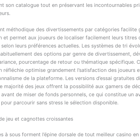
nt son catalogue tout en préservant les incontournables pri
eurs.
nt méthodique des divertissements par catégories facilite
n et permet aux joueurs de localiser facilement leurs titres 
 selon leurs préférences actuelles. Les systèmes de tri évo
abituellement des options par genre de divertissement, dé
ariance, pourcentage de retour ou thématique spécifique. C
n réfléchie optimise grandement l’satisfaction des joueurs 
nnalisme de la plateforme. Les versions d’essai gratuites d
e majorité des jeux offrent la possibilité aux gamers de déc
avant de miser de fonds personnels, ce qui constitue un a
pour parcourir sans stress le sélection disponible.
e jeu et cagnottes croissantes
 à sous forment l’épine dorsale de tout meilleur casino en 