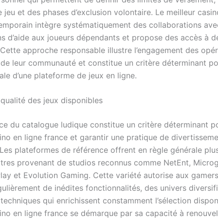
jeu et des phases d’exclusion volontaire. Le meilleur casin
emporain intègre systématiquement des collaborations ave
ns d’aide aux joueurs dépendants et propose des accès à de
. Cette approche responsable illustre l’engagement des opé
e de leur communauté et constitue un critère déterminant po
ale d’une plateforme de jeux en ligne.
 qualité des jeux disponibles
e du catalogue ludique constitue un critère déterminant p
ino en ligne france et garantir une pratique de divertissem
 Les plateformes de référence offrent en règle générale plu
 titres provenant de studios reconnus comme NetEnt, Micro
lay et Evolution Gaming. Cette variété autorise aux gamer
ulièrement de inédites fonctionnalités, des univers diversif
 techniques qui enrichissent constamment l’sélection dispon
sino en ligne france se démarque par sa capacité à renouvel