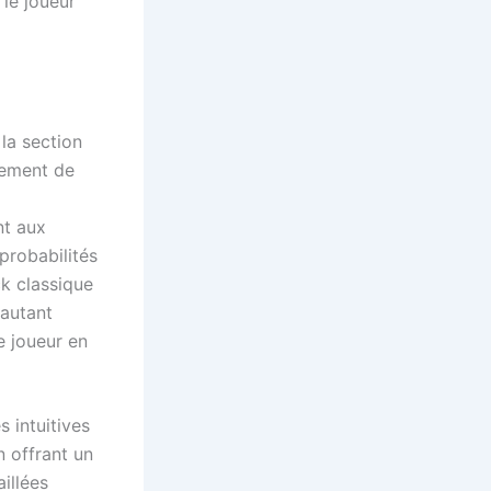
 le joueur
la section
lement de
nt aux
probabilités
ck classique
 autant
e joueur en
 intuitives
n offrant un
aillées