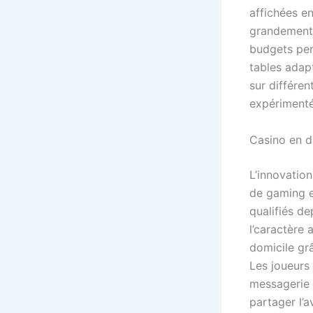
affichées en
grandement l
budgets per
tables adapt
sur différen
expérimenté
Casino en d
L’innovatio
de gaming e
qualifiés d
l’caractère 
domicile gr
Les joueurs 
messagerie 
partager l’a