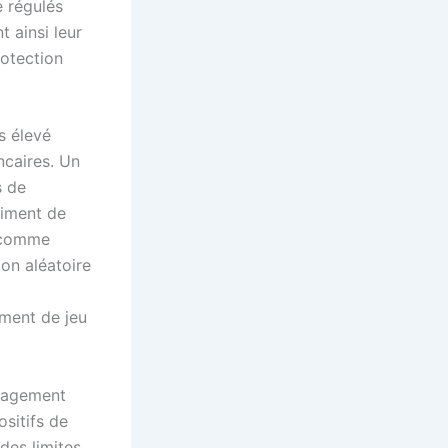
e régulés
t ainsi leur
rotection
s élevé
ncaires. Un
s de
himent de
s comme
on aléatoire
ement de jeu
ngagement
sitifs de
des limites