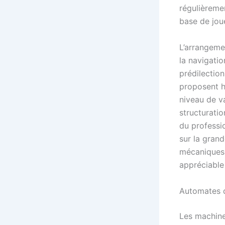
régulièreme
base de jou
L’arrangeme
la navigatio
prédilection
proposent h
niveau de v
structuratio
du professio
sur la grand
mécaniques 
appréciable 
Automates d
Les machines