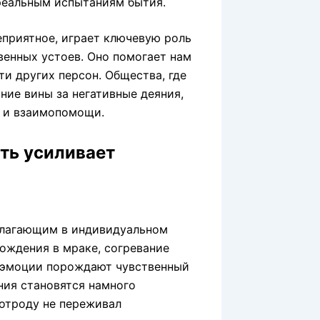
 реальным испытаниям бытия.
еприятное, играет ключевую роль
венных устоев. Оно помогает нам
ти других персон. Общества, где
ие вины за негативные деяния,
 и взаимопомощи.
сть усиливает
олагающим в индивидуальном
ождения в мраке, согревание
е эмоции порождают чувственный
ния становятся намного
отроду не переживал