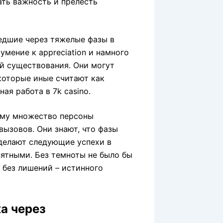
ать важность и прелесть
едшие через тяжелые фазы в
мение к appreciation и намного
ий существования. Они могут
которые иные считают как
ая работа в 7k casino.
ему множество персоны
ызовов. Они знают, что фазы
 делают следующие успехи в
нятными. Без темноты не было бы
 без лишений – истинного
а через