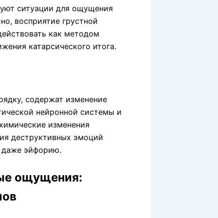
руют ситуации для ощущения
но, восприятие грустной
действовать как методом
жения катарсического итога.
рядку, содержат изменение
атической нейронной системы и
химические изменения
ния деструктивных эмоций
и даже эйфорию.
ные ощущения:
лов