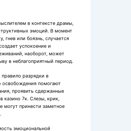
мыслителем в контексте драмы,
структивных эмоций. В момент
, гнев или боязнь, случается
создает успокоение и
еживаний, наоборот, может
ыву в неблагоприятный период.
 правило разрядки в
о освобождения помогают
ния, проявить сдержанные
 казино 7к. Слезы, крик,
е могут принести заметное
.
мость эмоциональной