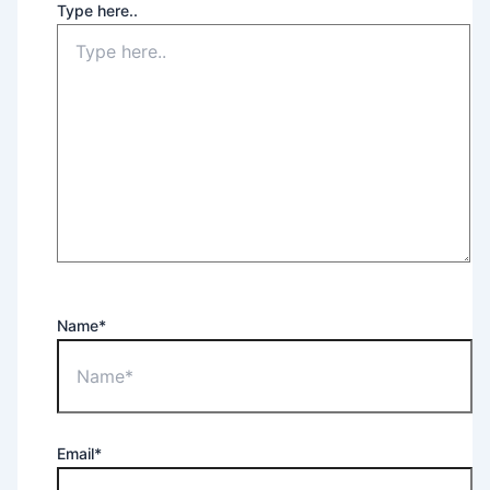
Type here..
Name*
Email*