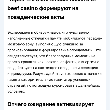
beef casino формируют на
поведенческие акты
Эксперименты обнаруживают, что чувственно
наполненные отпечатки памяти мобилизуют передне-
мозговую зону, выполняющую функцию за
прогнозирование и формирование определений. Это
свидетельствует, что благополучные моменты не
просто хранятся как неактивная факты, а энергично
воздействуют на настоящее поведение и селекцию
индивидуума. Разум задействует хорошие отпечатки
памяти как оригинальную навигатор успешных
стратегий, помогающую курсировать в дальнейших
условиях.
Отчего ожидание активизирует