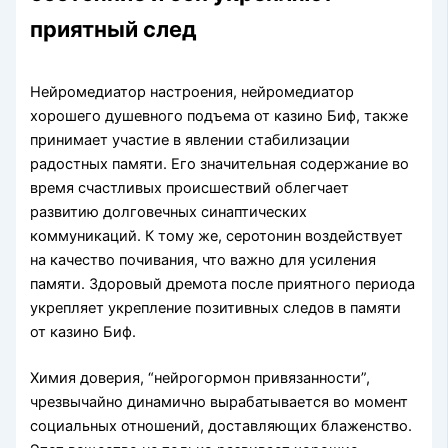
приятный след
Нейромедиатор настроения, нейромедиатор
хорошего душевного подъема от казино Биф, также
принимает участие в явлении стабилизации
радостных памяти. Его значительная содержание во
время счастливых происшествий облегчает
развитию долговечных синаптических
коммуникаций. К тому же, серотонин воздействует
на качество почивания, что важно для усиления
памяти. Здоровый дремота после приятного периода
укрепляет укрепление позитивных следов в памяти
от казино Биф.
Химия доверия, “нейрогормон привязанности”,
чрезвычайно динамично вырабатывается во момент
социальных отношений, доставляющих блаженство.