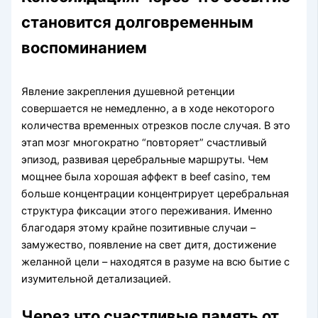
становится долговременным
воспоминанием
Явление закрепления душевной ретенции
совершается не немедленно, а в ходе некоторого
количества временных отрезков после случая. В это
этап мозг многократно “повторяет” счастливый
эпизод, развивая церебральные маршруты. Чем
мощнее была хорошая аффект в beef casino, тем
больше концентрации концентрирует церебральная
структура фиксации этого переживания. Именно
благодаря этому крайне позитивные случаи –
замужество, появление на свет дитя, достижение
желанной цели – находятся в разуме на всю бытие с
изумительной детализацией.
Через что счастливые память от