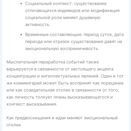
Социальный контекст: существование
отличающихся индивидов или модификация
социальной роли меняет душевную
активность.
Временные составляющие: период суток, дата
периода или отрезок существования давят на
эмоциональную восприимчивость.
Мыслительная переработка событий также
варьируется в связанности от настоящего акцента
концентрации и интеллектуальных явлений. Один и тот
же комментарий может быть воспринят как порицание
или как созидательная отклик в связанности от того,
как личность толкует планы высказывающегося и
контекст высказывания.
Как предвосхищения и идеи меняют эмоциональный
отклик