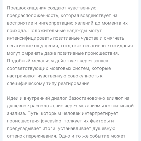
Предвосхищения создают чувственную
предрасположенность, которая воздействует на
восприятие и интерпретацию явлений до момента их
прихода. Положительные надежды могут
интенсифицировать позитивные чувства и смягчать
негативные ощущения, тогда как негативные ожидания
могут омрачать даже позитивные происшествия.
Подобный механизм действует через запуск
соответствующих мозговых систем, которые
настраивают чувственную совокупность к
специфическому типу реагирования.
Идеи и внутренний диалог безостановочно влияют на
душевное расположение через механизмы когнитивной
анализа. Путь, которым человек интерпретирует
происшествия joycasino, толкует их факторы и
предугадывает итоги, устанавливает душевную
оттенок переживания. Одно и то же событие может