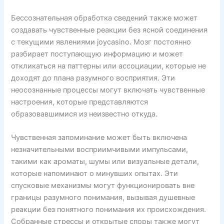
Бессознательная обработка сведений также может
создавать чувственные реакции без ясной соединения
с текущими явлениями joycasino. Мозг постоянно
разбирает поступающую информацию и может
откликаться на паттерны или ассоциации, которые не
доходят до плана разумного восприятия. Эти
неосознанные процессы могут включать чувственные
настроения, которые представляются
образовавшимися из неизвестно откуда.
Чувственная запоминание может быть включена
незначительными восприимчивыми импульсами,
такими как ароматы, шумы или визуальные детали,
которые напоминают о минувших опытах. Эти
спусковые механизмы могут функционировать вне
границы разумного понимания, вызывая душевные
реакции без понятного понимания их происхождения.
Собранные стрессы и открытые споры также могут