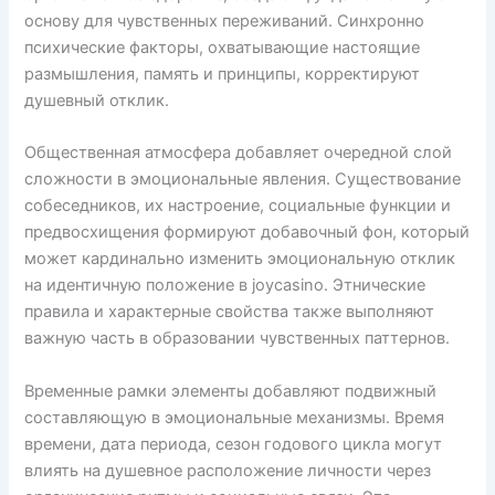
основу для чувственных переживаний. Синхронно
психические факторы, охватывающие настоящие
размышления, память и принципы, корректируют
душевный отклик.
Общественная атмосфера добавляет очередной слой
сложности в эмоциональные явления. Существование
собеседников, их настроение, социальные функции и
предвосхищения формируют добавочный фон, который
может кардинально изменить эмоциональную отклик
на идентичную положение в joycasino. Этнические
правила и характерные свойства также выполняют
важную часть в образовании чувственных паттернов.
Временные рамки элементы добавляют подвижный
составляющую в эмоциональные механизмы. Время
времени, дата периода, сезон годового цикла могут
влиять на душевное расположение личности через