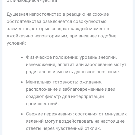
отличающиеся чувства
Душевная непостоянство в реакцию на схожие
обстоятельства разъясняется совокупностью
элементов, которые создают каждый момент в
джойказино неповторимым, при внешнее подобие
условий:
Физическое положение: уровень энергии,
изнеможение, аппетит или заболевание могут
радикально изменить душевное осознание.
Ментальная готовность: ожидания,
расположение и заблаговременные идеи
создают фильтр для интерпретации
происшествий.
Свежие переживания: состояния от минувших
явлений могут воздействовать на настоящие
ответы через чувственный отклик.