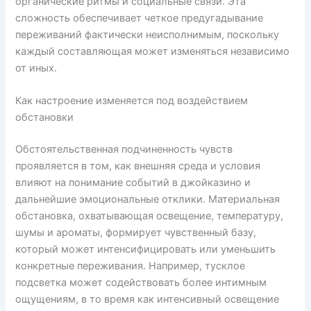
органические ритмы и социальные связи. Эта
сложность обеспечивает четкое предугадывание
переживаний фактически неисполнимым, поскольку
каждый составляющая может изменяться независимо
от иных.
Как настроение изменяется под воздействием
обстановки
Обстоятельственная подчиненность чувств
проявляется в том, как внешняя среда и условия
влияют на понимание событий в джойказино и
дальнейшие эмоциональные отклики. Материальная
обстановка, охватывающая освещение, температуру,
шумы и ароматы, формирует чувственный базу,
который может интенсифицировать или уменьшить
конкретные переживания. Например, тусклое
подсветка может содействовать более интимным
ощущениям, в то время как интенсивный освещение