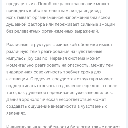
предварять их. Подобное рассогласование может
приводить к обстоятельствам, когда индивид
испытывает организменное напряжение без ясной
душевной фактора или переживает сильные эмоции
без релевантных организменных выражений.
Различные структуры физической оболочки имеют
различную темп реагирования на чувственные
импульсы joy casino. Нервная система может
моментально реагировать на опасность, между тем
эндокринная совокупность требует срока для
активации. Сердечно-сосудистая структура может
поддерживать отвечать на давление еще долго после
того, как душевное переживание уже завершилось.
Данная хронологическая несоответствие может
создавать ощущение внезапности в чувственных
явлениях.
Индивидуальные особенности биологии также влияют