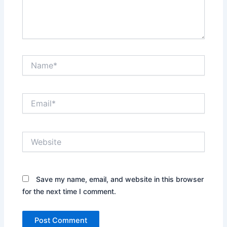
Name*
Email*
Website
Save my name, email, and website in this browser
for the next time I comment.