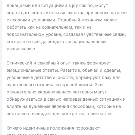
локациями или ситуациями в joy casino, могут
порождать положительные чувства при новом встрече
с схожими условиями. Подобный механизм может
работать как на сознательном, так и на
подсознательном уровне, создавая чувственные связи,
которые не всегда поддаются рациональному
разъяснению.
Этнический и семейный опыт также формирует
эмоциональные ответы. Развитие, обычаи и идеалы,
усвоенные в детстве и юности, формируют базу для
чувственного отклика во зрелой жизни. Эти
основательно укоренившиеся паттерны могут
обнаруживаться в самых непредвиденных ситуациях и
влиять на душевные явления способами, которые не
постоянно очевидны для конкретного личности.
Отчего идентичные положения порождают