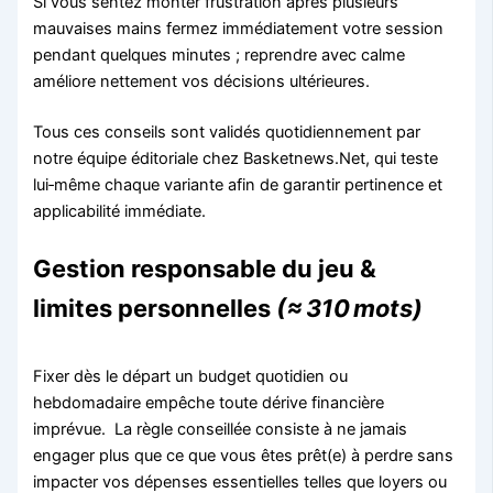
Si vous sentez monter frustration après plusieurs
mauvaises mains fermez immédiatement votre session
pendant quelques minutes ; reprendre avec calme
améliore nettement vos décisions ultérieures.
Tous ces conseils sont validés quotidiennement par
notre équipe éditoriale chez Basketnews.Net, qui teste
lui‑même chaque variante afin de garantir pertinence et
applicabilité immédiate.
Gestion responsable du jeu &
limites personnelles
(≈ 310 mots)
Fixer dès le départ un budget quotidien ou
hebdomadaire empêche toute dérive financière
imprévue. La règle conseillée consiste à ne jamais
engager plus que ce que vous êtes prêt(e) à perdre sans
impacter vos dépenses essentielles telles que loyers ou