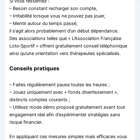
Si vous ressentez :
– Besoin constant recharger son compte,
– Irritabilité lorsque vous ne pouvez pas jouer,
– Mentir autour du temps passé,
il s’agit alors probablement d’un début dépendance.
Des associations telles que « L’Association Française
Loto‑Sportif » offrent gratuitement conseil téléphonique
ainsi qu’une orientation vers thérapeutes spécialisés.
Conseils pratiques
– Faites régulièrement pause toutes les heures ;
– Jouez uniquement avec « fonds divertissement »,
distincts comptes courants ;
– Utilisez mode démo proposé gratuitement avant tout
engagement réel afin d’expérimenter stratégies sans
risque financier.
En appliquant ces mesures simples mais efficaces vous