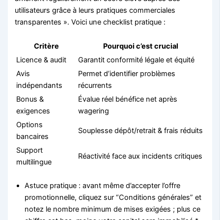
utilisateurs grâce à leurs pratiques commerciales
transparentes ». Voici une checklist pratique :
Critère
Pourquoi c’est crucial
Licence & audit
Garantit conformité légale et équité
Avis
Permet d’identifier problèmes
indépendants
récurrents
Bonus &
Évalue réel bénéfice net après
exigences
wagering
Options
Souplesse dépôt/retrait & frais réduits
bancaires
Support
Réactivité face aux incidents critiques
multilingue
Astuce pratique : avant même d’accepter l’offre
promotionnelle, cliquez sur “Conditions générales” et
notez le nombre minimum de mises exigées ; plus ce