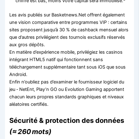
chiffre est bas, moins votre capital sera immobilisé.*
Les avis publiés sur Basketnews.Net offrent également
une vision comparative entre programmes VIP : certains
sites proposent jusqu’à 30 % de cashback mensuel alors
que d’autres privilégient des tournois exclusifs réservés
aux gros dépôts.
En matière d’expérience mobile, privilégiez les casinos
intégrant HTML5 natif qui fonctionnent sans
téléchargement supplémentaire tant sous iOS que sous
Android.
Enfin n’oubliez pas d’examiner le fournisseur logiciel du
jeu ‑ NetEnt, Play’n GO ou Evolution Gaming apportent
chacun leurs propres standards graphiques et niveaux
aléatoires certifiés.
Sécurité & protection des données
(≈ 260 mots)