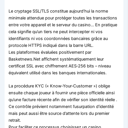
Le cryptage SSL/TLS constitue aujourd’hui la norme
minimale attendue pour protéger toutes les transactions
entre votre appareil et le serveur du casino… En pratique
cela signifie qu’un tiers ne peut intercepter ni vos
identifiants ni vos coordonnées bancaires grâce au
protocole HTTPS indiqué dans la barre URL.
Les plateformes évaluées positivement par
Basketnews.Net affichent systématiquement leur
certificat SSL avec chiffrement AES‑256 bits – niveau
équivalent utilisé dans les banques internationales.
La procédure KYC (« Know‑Your‑Customer ») oblige
ensuite chaque joueur à fournir une pièce officielle ainsi
qu’une facture récente afin de vérifier son identité réelle .
Ce contrôle prévient notamment l’usurpation d’identité
mais peut aussi être source d’attente lors du premier
retrait.
Pour faciliter ce processus choisissez un casino