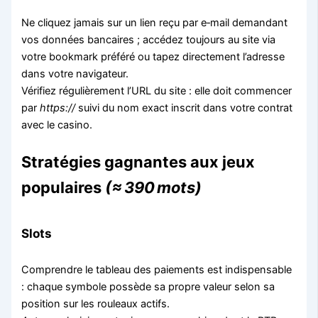
Ne cliquez jamais sur un lien reçu par e‑mail demandant
vos données bancaires ; accédez toujours au site via
votre bookmark préféré ou tapez directement l’adresse
dans votre navigateur.
Vérifiez régulièrement l’URL du site : elle doit commencer
par
https://
suivi du nom exact inscrit dans votre contrat
avec le casino.
Stratégies gagnantes aux jeux
populaires
(≈ 390 mots)
Slots
Comprendre le tableau des paiements est indispensable
: chaque symbole possède sa propre valeur selon sa
position sur les rouleaux actifs.