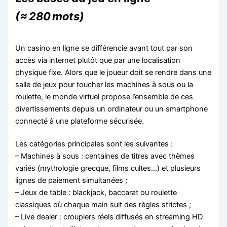
(≈ 280 mots)
Un casino en ligne se différencie avant tout par son
accès via internet plutôt que par une localisation
physique fixe. Alors que le joueur doit se rendre dans une
salle de jeux pour toucher les machines à sous ou la
roulette, le monde virtuel propose l’ensemble de ces
divertissements depuis un ordinateur ou un smartphone
connecté à une plateforme sécurisée.
Les catégories principales sont les suivantes :
– Machines à sous : centaines de titres avec thèmes
variés (mythologie grecque, films cultes…) et plusieurs
lignes de paiement simultanées ;
– Jeux de table : blackjack, baccarat ou roulette
classiques où chaque main suit des règles strictes ;
– Live dealer : croupiers réels diffusés en streaming HD