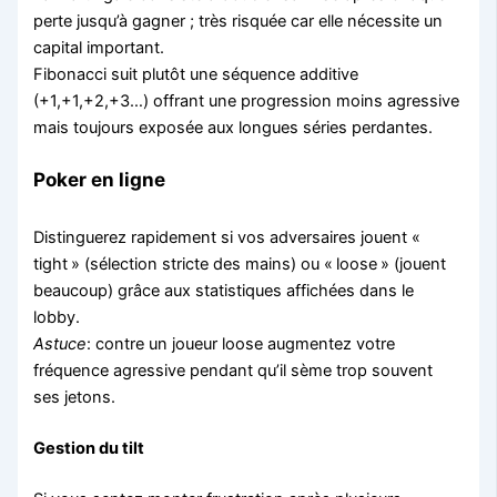
perte jusqu’à gagner ; très risquée car elle nécessite un
capital important.
Fibonacci suit plutôt une séquence additive
(+1,+1,+2,+3…) offrant une progression moins agressive
mais toujours exposée aux longues séries perdantes.
Poker en ligne
Distinguerez rapidement si vos adversaires jouent «
tight » (sélection stricte des mains) ou « loose » (jouent
beaucoup) grâce aux statistiques affichées dans le
lobby.
Astuce
: contre un joueur loose augmentez votre
fréquence agressive pendant qu’il sème trop souvent
ses jetons.
Gestion du tilt