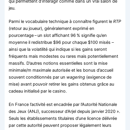
qui permettent d’interagir comme dans un vrai salon de
jeu.
Parmi le vocabulaire technique à connaître figurent le
RTP
(retour au joueur), généralement exprimé en
pourcentage – un slot affichant 96 % signifie qu’en
moyenne il redistribue $96 pour chaque $100 misés –
ainsi que la volatilité qui indique si les gains seront
fréquents mais modestes ou rares mais potentiellement
massifs. D’autres notions essentielles sont la mise
minimale/m maximale autorisée et les bonus d’accueil
souvent conditionnés par un
wagering
(exigence de
mise) avant pouvoir retirer les gains obtenus grâce au
cadeau initialisé par le casino.
En France l’activité est encadrée par l’Autorité Nationale
des Jeux (ANJ), successeur d’Arjel depuis janvier 2020 ».
Seuls les établissements titulaires d’une licence délivrée
par cette autorité peuvent proposer légalement leurs