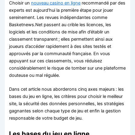
Choisir un
nouveau casino en ligne
recommandé par des
experts est aujourd’hui la première étape pour jouer
sereinement. Les revues indépendantes comme
Basketnews.Net passent au crible les licences, les
logiciels et les conditions de mise afin d’établir un
classement transparent ; elles permettent ainsi aux
joueurs d’accéder rapidement à des sites testés et
approuvés par la communauté française. En vous
appuyant sur ces classements, vous réduisez
considérablement le risque de tomber sur une plateforme
douteuse ou mal régulée.
Dans cet article nous aborderons cinq axes majeurs : les
bases du jeu en ligne, les critères pour choisir le meilleur
site, la sécurité des données personnelles, les stratégies
gagnantes selon chaque type de jeu et enfin la gestion
responsable de votre budget de jeu.
Les bases du jeu en ligne