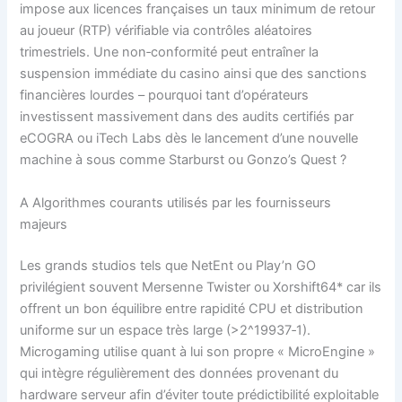
impose aux licences françaises un taux minimum de retour
au joueur (RTP) vérifiable via contrôles aléatoires
trimestriels. Une non‑conformité peut entraîner la
suspension immédiate du casino ainsi que des sanctions
financières lourdes – pourquoi tant d’opérateurs
investissent massivement dans des audits certifiés par
eCOGRA ou iTech Labs dès le lancement d’une nouvelle
machine à sous comme Starburst ou Gonzo’s Quest ?
A Algorithmes courants utilisés par les fournisseurs
majeurs
Les grands studios tels que NetEnt ou Play’n GO
privilégient souvent Mersenne Twister ou Xorshift64* car ils
offrent un bon équilibre entre rapidité CPU et distribution
uniforme sur un espace très large (>2^19937‑1).
Microgaming utilise quant à lui son propre « MicroEngine »
qui intègre régulièrement des données provenant du
hardware serveur afin d’éviter toute prédictibilité exploitable