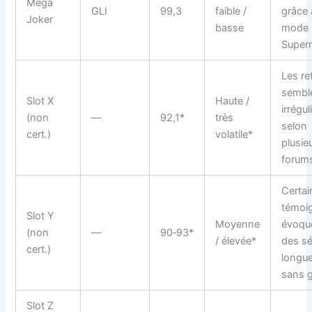
Mega
GLI
99,3
faible /
grâce 
Joker
basse
mode
Super
Les re
sembl
Slot X
Haute /
irrégul
(non
—
92,1*
très
selon
cert.)
volatile*
plusie
forum
Certai
témoi
Slot Y
Moyenne
évoqu
(non
—
90‑93*
/ élevée*
des sé
cert.)
longu
sans 
Slot Z