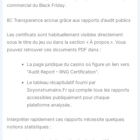
commercial du Black Friday.
B️⃣ Transparence accrue grâce aux rapports d’audit publics
Les certificats sont habituellement visibles directement
sous le titre du jeu ou dans la section « À propos ». Vous
pouvez retrouver ces documents PDF dans :
La page juridique du casino où figure un lien vers
“Audit Report – RNG Certification”.
Le tableau récapitulatif fourni par
Soyonshumains.Fr qui compile tous les rapports
accessibles publiquement pour chaque
plateforme analysée .
Interpréter rapidement ces rapports nécessite quelques
notions statistiques :