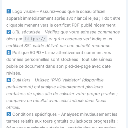
Logo visible – Assurez‑vous que le sceau officiel
apparaît immédiatement après avoir lancé le jeu ; il doit être
cliquable menant vers le certificat PDF publié récemment.
URL sécurisée – Vérifiez que votre adresse commence
bien par
https://
et qu’un cadenas vert indique un
certificat SSL valide délivré par une autorité reconnue.
Politique RGPD – Lisez attentivement comment vos
données personnelles sont stockées ; tout site sérieux
publie ce document dans son pied‑de‑page avec date
révisée.
Outil tiers – Utilisez “RNG‑Validator” (disponible
gratuitement) qui analyse aléatoirement plusieurs
centaines de spins afin de calculer votre propre p‑value ;
comparez ce résultat avec celui indiqué dans l’audit
officiel.
Conditions spécifiques – Analysez minutieusement les
termes relatifs aux tours gratuits ou jackpots progressifs :