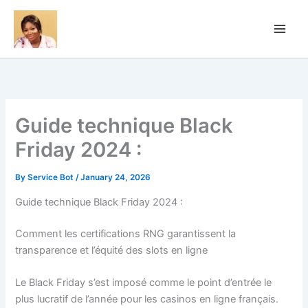
Skip
to
content
Guide technique Black
Friday 2024 :
By
Service Bot
/
January 24, 2026
Guide technique Black Friday 2024 :
Comment les certifications RNG garantissent la
transparence et l’équité des slots en ligne
Le Black Friday s’est imposé comme le point d’entrée le
plus lucratif de l’année pour les casinos en ligne français.