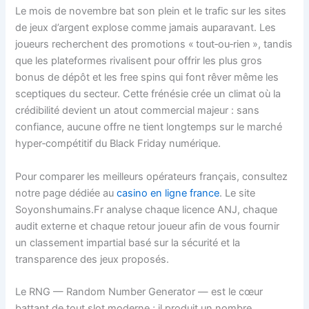
Le mois de novembre bat son plein et le trafic sur les sites
de jeux d’argent explose comme jamais auparavant. Les
joueurs recherchent des promotions « tout‑ou‑rien », tandis
que les plateformes rivalisent pour offrir les plus gros
bonus de dépôt et les free spins qui font rêver même les
sceptiques du secteur. Cette frénésie crée un climat où la
crédibilité devient un atout commercial majeur : sans
confiance, aucune offre ne tient longtemps sur le marché
hyper‑compétitif du Black Friday numérique.
Pour comparer les meilleurs opérateurs français, consultez
notre page dédiée au
casino en ligne france
. Le site
Soyonshumains.Fr analyse chaque licence ANJ, chaque
audit externe et chaque retour joueur afin de vous fournir
un classement impartial basé sur la sécurité et la
transparence des jeux proposés.
Le RNG — Random Number Generator — est le cœur
battant de tout slot moderne ; il produit un nombre