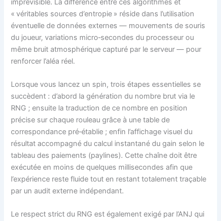
imprévisible. La différence entre ces algorithmes et
« véritables sources d’entropie » réside dans l’utilisation
éventuelle de données externes — mouvements de souris
du joueur, variations micro‑secondes du processeur ou
même bruit atmosphérique capturé par le serveur — pour
renforcer l’aléa réel.
Lorsque vous lancez un spin, trois étapes essentielles se
succèdent : d’abord la génération du nombre brut via le
RNG ; ensuite la traduction de ce nombre en position
précise sur chaque rouleau grâce à une table de
correspondance pré‑établie ; enfin l’affichage visuel du
résultat accompagné du calcul instantané du gain selon le
tableau des paiements (paylines). Cette chaîne doit être
exécutée en moins de quelques millisecondes afin que
l’expérience reste fluide tout en restant totalement traçable
par un audit externe indépendant.
Le respect strict du RNG est également exigé par l’ANJ qui