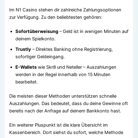
Im N1 Casino stehen dir zahlreiche Zahlungsoptionen
zur Verfügung. Zu den beliebtesten gehören:
Sofortüberweisung
– Geld ist in wenigen Minuten auf
deinem Spielkonto.
Trustly
– Direktes Banking ohne Registrierung,
sofortiger Geldeingang.
E-Wallets
wie Skrill und Neteller – Auszahlungen
werden in der Regel innerhalb von 15 Minuten
bearbeitet.
Die meisten dieser Methoden unterstützen schnelle
Auszahlungen. Das bedeutet, dass du deine Gewinne oft
bereits nach der Anfrage auf deinem Bankkonto hast.
Ein weiterer Pluspunkt ist die klare Übersicht im
Kassenbereich. Dort siehst du sofort, welche Methode