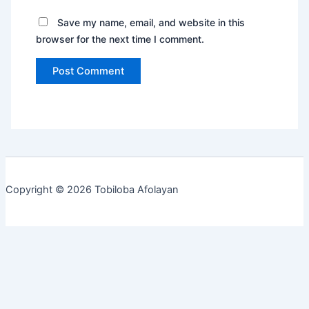
Save my name, email, and website in this
browser for the next time I comment.
Copyright © 2026 Tobiloba Afolayan