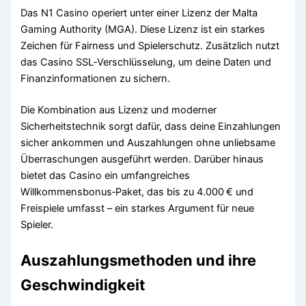
Das N1 Casino operiert unter einer Lizenz der Malta
Gaming Authority (MGA). Diese Lizenz ist ein starkes
Zeichen für Fairness und Spielerschutz. Zusätzlich nutzt
das Casino SSL‑Verschlüsselung, um deine Daten und
Finanzinformationen zu sichern.
Die Kombination aus Lizenz und moderner
Sicherheitstechnik sorgt dafür, dass deine Einzahlungen
sicher ankommen und Auszahlungen ohne unliebsame
Überraschungen ausgeführt werden. Darüber hinaus
bietet das Casino ein umfangreiches
Willkommensbonus‑Paket, das bis zu 4.000 € und
Freispiele umfasst – ein starkes Argument für neue
Spieler.
Auszahlungsmethoden und ihre
Geschwindigkeit