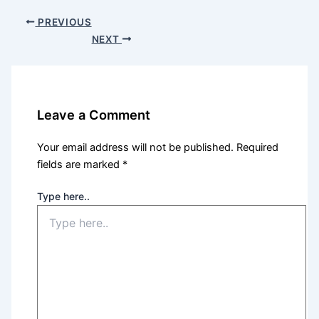
PREVIOUS
NEXT
Leave a Comment
Your email address will not be published.
Required
fields are marked
*
Type here..