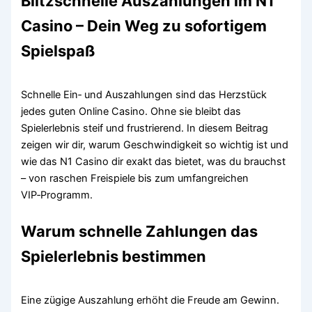
Blitzschnelle Auszahlungen im N1
Casino – Dein Weg zu sofortigem
Spielspaß
Schnelle Ein‑ und Auszahlungen sind das Herzstück
jedes guten Online Casino. Ohne sie bleibt das
Spielerlebnis steif und frustrierend. In diesem Beitrag
zeigen wir dir, warum Geschwindigkeit so wichtig ist und
wie das N1 Casino dir exakt das bietet, was du brauchst
– von raschen Freispiele bis zum umfangreichen
VIP‑Programm.
Warum schnelle Zahlungen das
Spielerlebnis bestimmen
Eine zügige Auszahlung erhöht die Freude am Gewinn.