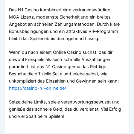
Das N1 Casino kombiniert eine vertrauenswürdige
MGA‑Lizenz, modernste Sicherheit und ein breites
Angebot an schnellen Zahlungsmethoden. Durch klare
Bonusbedingungen und ein attraktives VIP‑Programm
bleibt das Spielerlebnis durchgehend flüssig.
Wenn du nach einem Online Casino suchst, das dir
sowohl Freispiele als auch schnelle Auszahlungen
garantiert, ist das N1 Casino genau das Richtige.
Besuche die offizielle Seite und erlebe selbst, wie
unkompliziert das Einzahlen und Gewinnen sein kann:
https://casino-n1-online.de/
Setze deine Limits, spiele verantwortungsbewusst und
genieße das schnelle Geld, das du verdienst. Viel Erfolg
und viel Spaß beim Spielen!