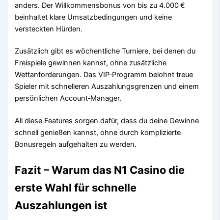
anders. Der Willkommensbonus von bis zu 4.000 €
beinhaltet klare Umsatzbedingungen und keine
versteckten Hürden.
Zusätzlich gibt es wöchentliche Turniere, bei denen du
Freispiele gewinnen kannst, ohne zusätzliche
Wettanforderungen. Das VIP‑Programm belohnt treue
Spieler mit schnelleren Auszahlungsgrenzen und einem
persönlichen Account‑Manager.
All diese Features sorgen dafür, dass du deine Gewinne
schnell genießen kannst, ohne durch komplizierte
Bonusregeln aufgehalten zu werden.
Fazit – Warum das N1 Casino die
erste Wahl für schnelle
Auszahlungen ist