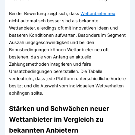
Bei der Bewertung zeigt sich, dass
Wettanbieter neu
nicht automatisch besser sind als bekannte
Wettanbieter, allerdings oft mit innovativen Ideen und
besseren Konditionen aufwarten. Besonders im Segment
Auszahlungsgeschwindigkeit und bei den
Bonusbedingungen können Wettanbieter neu oft
bestehen, da sie von Anfang an aktuelle
Zahlungsmethoden integrieren und faire
Umsatzbedingungen bereitstellen. Die Tabelle
verdeutlicht, dass jede Plattform unterschiedliche Vorteile
besitzt und die Auswahl vom individuellen Wettverhalten
abhängen sollte.
Stärken und Schwächen neuer
Wettanbieter im Vergleich zu
bekannten Anbietern