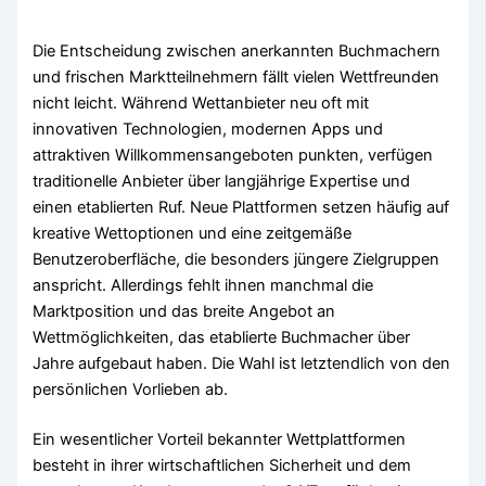
Die Entscheidung zwischen anerkannten Buchmachern
und frischen Marktteilnehmern fällt vielen Wettfreunden
nicht leicht. Während Wettanbieter neu oft mit
innovativen Technologien, modernen Apps und
attraktiven Willkommensangeboten punkten, verfügen
traditionelle Anbieter über langjährige Expertise und
einen etablierten Ruf. Neue Plattformen setzen häufig auf
kreative Wettoptionen und eine zeitgemäße
Benutzeroberfläche, die besonders jüngere Zielgruppen
anspricht. Allerdings fehlt ihnen manchmal die
Marktposition und das breite Angebot an
Wettmöglichkeiten, das etablierte Buchmacher über
Jahre aufgebaut haben. Die Wahl ist letztendlich von den
persönlichen Vorlieben ab.
Ein wesentlicher Vorteil bekannter Wettplattformen
besteht in ihrer wirtschaftlichen Sicherheit und dem