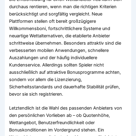
durchaus rentieren, wenn man die richtigen Kriterien
berücksichtigt und sorgfältig vergleicht. Neue
Plattformen stellen oft bereit großzügigere
Willkommensboni, fortschrittlichere Systeme und
neuartige Wettalternativen, die etablierte Anbieter
schrittweise übernehmen. Besonders attraktiv sind die
verbesserten mobilen Anwendungen, schnellere
Auszahlungen und der häufig individuellere
Kundenservice. Allerdings sollten Spieler nicht
ausschließlich auf attraktive Bonusprogramme achten,
sondern vor allem die Lizenzierung,
Sicherheitsstandards und dauerhafte Stabilität prüfen,
bevor sie sich registrieren.
Letztendlich ist die Wahl des passenden Anbieters von
den persönlichen Vorlieben ab – ob Quotenhöhe,
Wettangebot, Benutzerfreundlichkeit oder
Bonuskonditionen im Vordergrund stehen. Ein