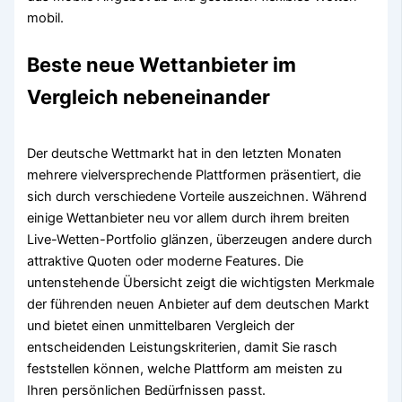
mobil.
Beste neue Wettanbieter im
Vergleich nebeneinander
Der deutsche Wettmarkt hat in den letzten Monaten
mehrere vielversprechende Plattformen präsentiert, die
sich durch verschiedene Vorteile auszeichnen. Während
einige Wettanbieter neu vor allem durch ihrem breiten
Live-Wetten-Portfolio glänzen, überzeugen andere durch
attraktive Quoten oder moderne Features. Die
untenstehende Übersicht zeigt die wichtigsten Merkmale
der führenden neuen Anbieter auf dem deutschen Markt
und bietet einen unmittelbaren Vergleich der
entscheidenden Leistungskriterien, damit Sie rasch
feststellen können, welche Plattform am meisten zu
Ihren persönlichen Bedürfnissen passt.