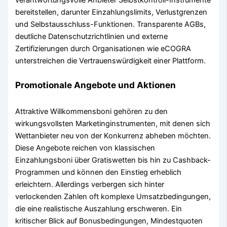
verantwortungsvolle Anbieter Selbstkontroll-Instrumente
bereitstellen, darunter Einzahlungslimits, Verlustgrenzen
und Selbstausschluss-Funktionen. Transparente AGBs,
deutliche Datenschutzrichtlinien und externe
Zertifizierungen durch Organisationen wie eCOGRA
unterstreichen die Vertrauenswürdigkeit einer Plattform.
Promotionale Angebote und Aktionen
Attraktive Willkommensboni gehören zu den
wirkungsvollsten Marketinginstrumenten, mit denen sich
Wettanbieter neu von der Konkurrenz abheben möchten.
Diese Angebote reichen von klassischen
Einzahlungsboni über Gratiswetten bis hin zu Cashback-
Programmen und können den Einstieg erheblich
erleichtern. Allerdings verbergen sich hinter
verlockenden Zahlen oft komplexe Umsatzbedingungen,
die eine realistische Auszahlung erschweren. Ein
kritischer Blick auf Bonusbedingungen, Mindestquoten