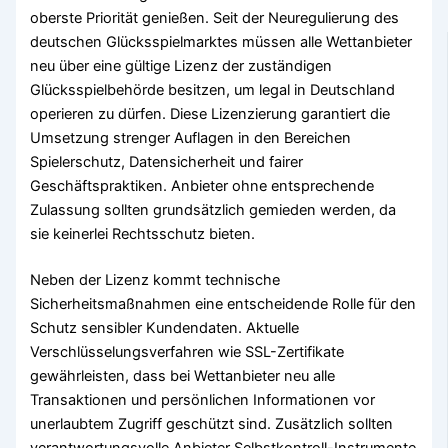
oberste Priorität genießen. Seit der Neuregulierung des
deutschen Glücksspielmarktes müssen alle Wettanbieter
neu über eine gültige Lizenz der zuständigen
Glücksspielbehörde besitzen, um legal in Deutschland
operieren zu dürfen. Diese Lizenzierung garantiert die
Umsetzung strenger Auflagen in den Bereichen
Spielerschutz, Datensicherheit und fairer
Geschäftspraktiken. Anbieter ohne entsprechende
Zulassung sollten grundsätzlich gemieden werden, da
sie keinerlei Rechtsschutz bieten.
Neben der Lizenz kommt technische
Sicherheitsmaßnahmen eine entscheidende Rolle für den
Schutz sensibler Kundendaten. Aktuelle
Verschlüsselungsverfahren wie SSL-Zertifikate
gewährleisten, dass bei Wettanbieter neu alle
Transaktionen und persönlichen Informationen vor
unerlaubtem Zugriff geschützt sind. Zusätzlich sollten