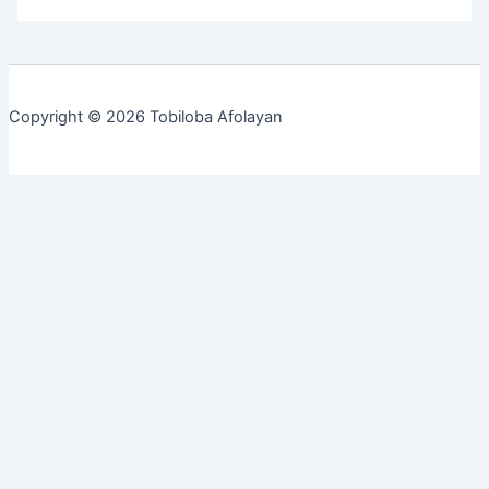
Copyright © 2026 Tobiloba Afolayan