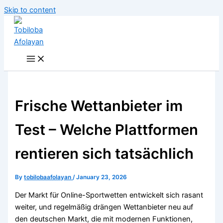
Skip to content
Frische Wettanbieter im
Test – Welche Plattformen
rentieren sich tatsächlich
By
tobilobaafolayan
/
January 23, 2026
Der Markt für Online-Sportwetten entwickelt sich rasant
weiter, und regelmäßig drängen Wettanbieter neu auf
den deutschen Markt, die mit modernen Funktionen,