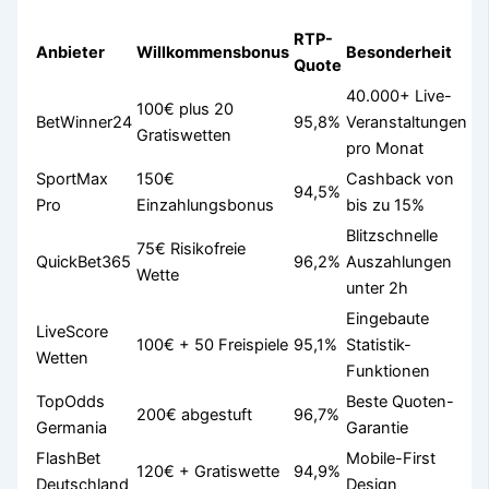
RTP-
Anbieter
Willkommensbonus
Besonderheit
Quote
40.000+ Live-
100€ plus 20
BetWinner24
95,8%
Veranstaltungen
Gratiswetten
pro Monat
SportMax
150€
Cashback von
94,5%
Pro
Einzahlungsbonus
bis zu 15%
Blitzschnelle
75€ Risikofreie
QuickBet365
96,2%
Auszahlungen
Wette
unter 2h
Eingebaute
LiveScore
100€ + 50 Freispiele
95,1%
Statistik-
Wetten
Funktionen
TopOdds
Beste Quoten-
200€ abgestuft
96,7%
Germania
Garantie
FlashBet
Mobile-First
120€ + Gratiswette
94,9%
Deutschland
Design