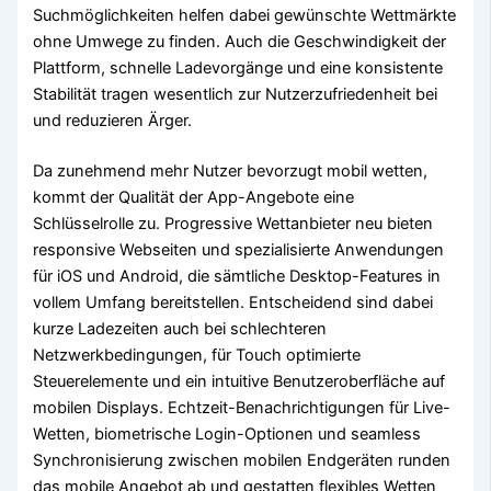
Suchmöglichkeiten helfen dabei gewünschte Wettmärkte
ohne Umwege zu finden. Auch die Geschwindigkeit der
Plattform, schnelle Ladevorgänge und eine konsistente
Stabilität tragen wesentlich zur Nutzerzufriedenheit bei
und reduzieren Ärger.
Da zunehmend mehr Nutzer bevorzugt mobil wetten,
kommt der Qualität der App-Angebote eine
Schlüsselrolle zu. Progressive Wettanbieter neu bieten
responsive Webseiten und spezialisierte Anwendungen
für iOS und Android, die sämtliche Desktop-Features in
vollem Umfang bereitstellen. Entscheidend sind dabei
kurze Ladezeiten auch bei schlechteren
Netzwerkbedingungen, für Touch optimierte
Steuerelemente und ein intuitive Benutzeroberfläche auf
mobilen Displays. Echtzeit-Benachrichtigungen für Live-
Wetten, biometrische Login-Optionen und seamless
Synchronisierung zwischen mobilen Endgeräten runden
das mobile Angebot ab und gestatten flexibles Wetten