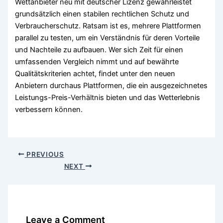
Wettanbieter neu mit deutscher Lizenz gewährleistet
grundsätzlich einen stabilen rechtlichen Schutz und
Verbraucherschutz. Ratsam ist es, mehrere Plattformen
parallel zu testen, um ein Verständnis für deren Vorteile
und Nachteile zu aufbauen. Wer sich Zeit für einen
umfassenden Vergleich nimmt und auf bewährte
Qualitätskriterien achtet, findet unter den neuen
Anbietern durchaus Plattformen, die ein ausgezeichnetes
Leistungs-Preis-Verhältnis bieten und das Wetterlebnis
verbessern können.
PREVIOUS
NEXT
Leave a Comment