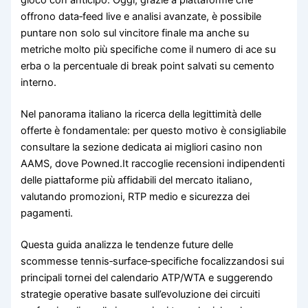
gioco con anticipo. Oggi, grazie a piattaforme che
offrono data‑feed live e analisi avanzate, è possibile
puntare non solo sul vincitore finale ma anche su
metriche molto più specifiche come il numero di ace su
erba o la percentuale di break point salvati su cemento
interno.
Nel panorama italiano la ricerca della legittimità delle
offerte è fondamentale: per questo motivo è consigliabile
consultare la sezione dedicata ai migliori casino non
AAMS, dove Powned.It raccoglie recensioni indipendenti
delle piattaforme più affidabili del mercato italiano,
valutando promozioni, RTP medio e sicurezza dei
pagamenti.
Questa guida analizza le tendenze future delle
scommesse tennis‑surface‑specifiche focalizzandosi sui
principali tornei del calendario ATP/WTA e suggerendo
strategie operative basate sull’evoluzione dei circuiti