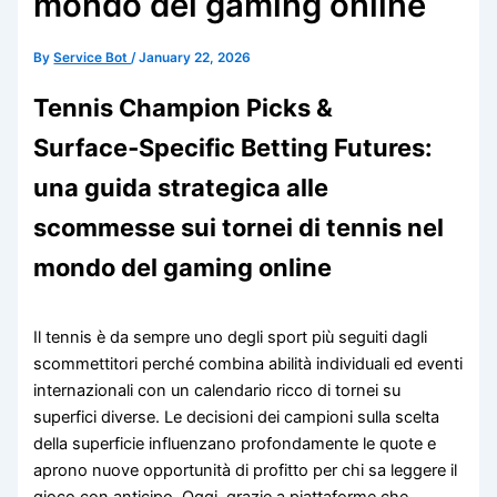
mondo del gaming online
By
Service Bot
/
January 22, 2026
Tennis Champion Picks &
Surface‑Specific Betting Futures:
una guida strategica alle
scommesse sui tornei di tennis nel
mondo del gaming online
Il tennis è da sempre uno degli sport più seguiti dagli
scommettitori perché combina abilità individuali ed eventi
internazionali con un calendario ricco di tornei su
superfici diverse. Le decisioni dei campioni sulla scelta
della superficie influenzano profondamente le quote e
aprono nuove opportunità di profitto per chi sa leggere il