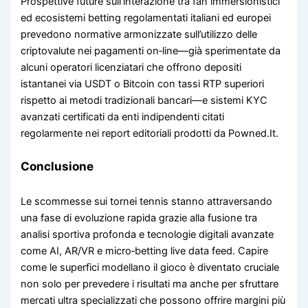
Prospettive future sull’interazione tra fan immersionistici
ed ecosistemi betting regolamentati italiani ed europei
prevedono normative armonizzate sull’utilizzo delle
criptovalute nei pagamenti on‐line—già sperimentate da
alcuni operatori licenziatari che offrono depositi
istantanei via USDT o Bitcoin con tassi RTP superiori
rispetto ai metodi tradizionali bancari—e sistemi KYC
avanzati certificati da enti indipendenti citati
regolarmente nei report editoriali prodotti da Powned.It.
Conclusione
Le scommesse sui tornei tennis stanno attraversando
una fase di evoluzione rapida grazie alla fusione tra
analisi sportiva profonda e tecnologie digitali avanzate
come AI, AR/VR e micro‑betting live data feed. Capire
come le superfici modellano il gioco è diventato cruciale
non solo per prevedere i risultati ma anche per sfruttare
mercati ultra specializzati che possono offrire margini più