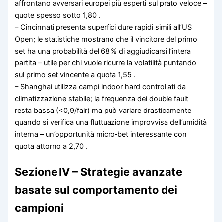
affrontano avversari europei più esperti sul prato veloce –
quote spesso sotto 1,80 .
– Cincinnati presenta superfici dure rapidi simili all’US
Open; le statistiche mostrano che il vincitore del primo
set ha una probabilità del 68 % di aggiudicarsi l’intera
partita – utile per chi vuole ridurre la volatilità puntando
sul primo set vincente a quota 1,55 .
– Shanghai utilizza campi indoor hard controllati da
climatizzazione stabile; la frequenza dei double fault
resta bassa (<0,9/fair) ma può variare drasticamente
quando si verifica una fluttuazione improvvisa dell’umidità
interna – un’opportunità micro‑bet interessante con
quota attorno a 2,70 .
Sezione IV – Strategie avanzate
basate sul comportamento dei
campioni