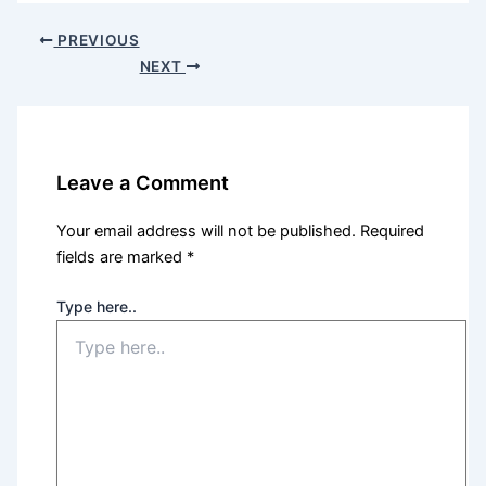
PREVIOUS
NEXT
Leave a Comment
Your email address will not be published.
Required
fields are marked
*
Type here..