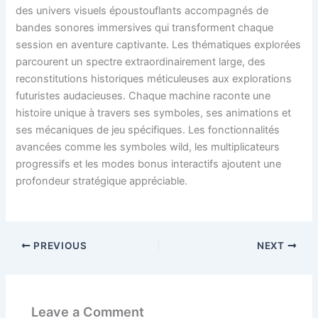
des univers visuels époustouflants accompagnés de
bandes sonores immersives qui transforment chaque
session en aventure captivante. Les thématiques explorées
parcourent un spectre extraordinairement large, des
reconstitutions historiques méticuleuses aux explorations
futuristes audacieuses. Chaque machine raconte une
histoire unique à travers ses symboles, ses animations et
ses mécaniques de jeu spécifiques. Les fonctionnalités
avancées comme les symboles wild, les multiplicateurs
progressifs et les modes bonus interactifs ajoutent une
profondeur stratégique appréciable.
PREVIOUS
NEXT
Leave a Comment