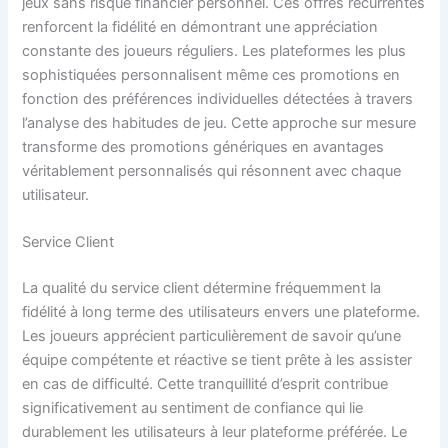
jeux sans risque financier personnel. Ces offres récurrentes
renforcent la fidélité en démontrant une appréciation
constante des joueurs réguliers. Les plateformes les plus
sophistiquées personnalisent même ces promotions en
fonction des préférences individuelles détectées à travers
l’analyse des habitudes de jeu. Cette approche sur mesure
transforme des promotions génériques en avantages
véritablement personnalisés qui résonnent avec chaque
utilisateur.
Service Client
La qualité du service client détermine fréquemment la
fidélité à long terme des utilisateurs envers une plateforme.
Les joueurs apprécient particulièrement de savoir qu’une
équipe compétente et réactive se tient prête à les assister
en cas de difficulté. Cette tranquillité d’esprit contribue
significativement au sentiment de confiance qui lie
durablement les utilisateurs à leur plateforme préférée. Le