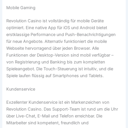
Mobile Gaming
Revolution Casino ist vollständig für mobile Geräte
optimiert. Eine native App für iOS und Android bietet
erstklassige Performance und Push-Benachrichtigungen
für neue Angebote. Alternativ funktioniert die mobile
Webseite hervorragend über jeden Browser. Alle
Funktionen der Desktop-Version sind mobil verfügbar –
von Registrierung und Banking bis zum kompletten
Spieleangebot. Die Touch-Steuerung ist intuitiv, und die
Spiele laufen flüssig auf Smartphones und Tablets.
Kundenservice
Exzellenter Kundenservice ist ein Markenzeichen von
Revolution Casino. Das Support-Team ist rund um die Uhr
über Live-Chat, E-Mail und Telefon erreichbar. Die
Mitarbeiter sind kompetent, freundlich und