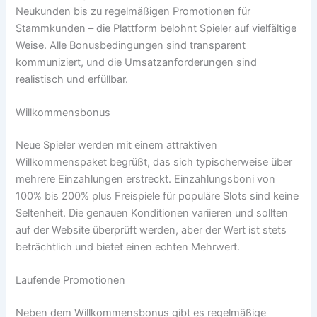
Neukunden bis zu regelmäßigen Promotionen für
Stammkunden – die Plattform belohnt Spieler auf vielfältige
Weise. Alle Bonusbedingungen sind transparent
kommuniziert, und die Umsatzanforderungen sind
realistisch und erfüllbar.
Willkommensbonus
Neue Spieler werden mit einem attraktiven
Willkommenspaket begrüßt, das sich typischerweise über
mehrere Einzahlungen erstreckt. Einzahlungsboni von
100% bis 200% plus Freispiele für populäre Slots sind keine
Seltenheit. Die genauen Konditionen variieren und sollten
auf der Website überprüft werden, aber der Wert ist stets
beträchtlich und bietet einen echten Mehrwert.
Laufende Promotionen
Neben dem Willkommensbonus gibt es regelmäßige