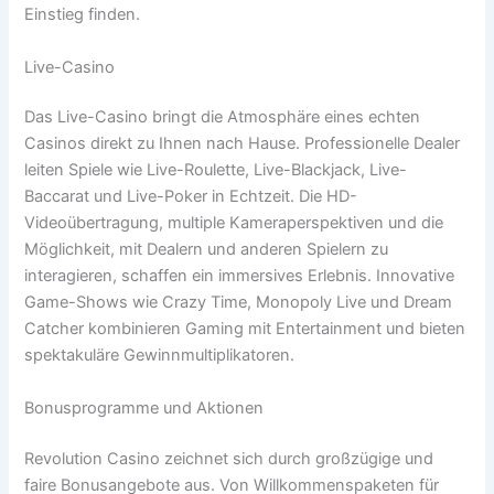
Einstieg finden.
Live-Casino
Das Live-Casino bringt die Atmosphäre eines echten
Casinos direkt zu Ihnen nach Hause. Professionelle Dealer
leiten Spiele wie Live-Roulette, Live-Blackjack, Live-
Baccarat und Live-Poker in Echtzeit. Die HD-
Videoübertragung, multiple Kameraperspektiven und die
Möglichkeit, mit Dealern und anderen Spielern zu
interagieren, schaffen ein immersives Erlebnis. Innovative
Game-Shows wie Crazy Time, Monopoly Live und Dream
Catcher kombinieren Gaming mit Entertainment und bieten
spektakuläre Gewinnmultiplikatoren.
Bonusprogramme und Aktionen
Revolution Casino zeichnet sich durch großzügige und
faire Bonusangebote aus. Von Willkommenspaketen für