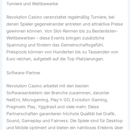
Turniere und Wettbewerbe
Revolution Casino veranstaltet regelmäßig Turniere, bei
denen Spieler gegeneinander antreten und attraktive Preise
gewinnen können. Von Slot-Rennen bis zu Bestenlisten-
Wettbewerben – diese Events bringen zusätzliche
Spannung und fördern das Gemeinschaftsgefühl.
Preispools können von Hunderten bis zu Tausenden von
Euro reichen, aufgeteilt auf die Top-Platzierungen.
Software-Partner
Revolution Casino arbeitet mit den besten
Softwareanbietern der Branche zusammen, darunter
NetEnt, Microgaming, Play’n GO, Evolution Gaming,
Pragmatic Play, Yggdrasil und viele mehr. Diese
Partnerschaften garantieren höchste Qualität bei Grafik,
Sound, Gameplay und Fairness. Die Spiele sind für Desktop
und Mobile optimiert und bieten ein nahtloses Erlebnis über