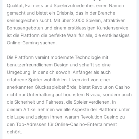
Qualität, Fairness und Spielerzufriedenheit einen Namen
gemacht und bietet ein Erlebnis, das in der Branche
seinesgleichen sucht. Mit über 2.000 Spielen, attraktiven
Bonusangeboten und einem erstklassigen Kundenservice
ist die Plattform die perfekte Wahl für alle, die erstklassiges
Online-Gaming suchen.
Die Plattform vereint modernste Technologie mit
benutzerfreundlichem Design und schafft so eine
Umgebung, in der sich sowohl Anfänger als auch
erfahrene Spieler wohlfühlen. Lizenziert von einer
anerkannten Glücksspielbehörde, bietet Revolution Casino
nicht nur Unterhaltung auf höchstem Niveau, sondern auch
die Sicherheit und Fairness, die Spieler verdienen. In
diesem Artikel nehmen wir alle Aspekte der Plattform unter
die Lupe und zeigen Ihnen, warum Revolution Casino zu
den Top-Adressen für Online-Casino-Entertainment
gehört.