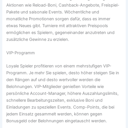
Aktionen wie Reload-Boni, Cashback-Angebote, Freispiel-
Pakete und saisonale Events. Wöchentliche und
monatliche Promotionen sorgen dafür, dass es immer
etwas Neues gibt. Turniere mit attraktiven Preispools
ermöglichen es Spielern, gegeneinander anzutreten und
zusätzliche Gewinne zu erzielen.
VIP-Programm
Loyale Spieler profitieren von einem mehrstufigen VIP-
Programm. Je mehr Sie spielen, desto höher steigen Sie in
den Rängen auf und desto wertvoller werden die
Belohnungen. VIP-Mitglieder genießen Vorteile wie
persönliche Account-Manager, höhere Auszahlungslimits,
schnellere Bearbeitungszeiten, exklusive Boni und
Einladungen zu speziellen Events. Comp-Points, die bei
jedem Einsatz gesammelt werden, können gegen
Bonusgeld oder Belohnungen eingetauscht werden.