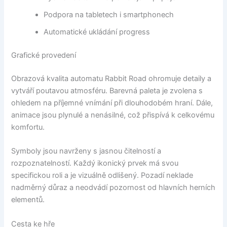
Podpora na tabletech i smartphonech
Automatické ukládání progress
Grafické provedení
Obrazová kvalita automatu Rabbit Road ohromuje detaily a
vytváří poutavou atmosféru. Barevná paleta je zvolena s
ohledem na příjemné vnímání při dlouhodobém hraní. Dále,
animace jsou plynulé a nenásilné, což přispívá k celkovému
komfortu.
Symboly jsou navrženy s jasnou čitelností a
rozpoznatelností. Každý ikonický prvek má svou
specifickou roli a je vizuálně odlišený. Pozadí neklade
nadměrný důraz a neodvádí pozornost od hlavních herních
elementů.
Cesta ke hře