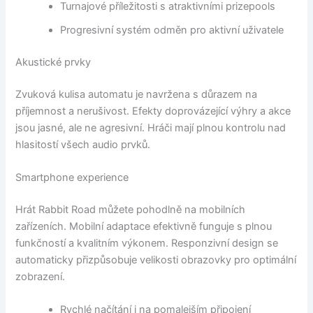
Turnajové příležitosti s atraktivními prizepools
Progresivní systém odměn pro aktivní uživatele
Akustické prvky
Zvuková kulisa automatu je navržena s důrazem na
příjemnost a nerušivost. Efekty doprovázející výhry a akce
jsou jasné, ale ne agresivní. Hráči mají plnou kontrolu nad
hlasitostí všech audio prvků.
Smartphone experience
Hrát Rabbit Road můžete pohodlně na mobilních
zařízeních. Mobilní adaptace efektivně funguje s plnou
funkčností a kvalitním výkonem. Responzivní design se
automaticky přizpůsobuje velikosti obrazovky pro optimální
zobrazení.
Rychlé načítání i na pomalejším připojení