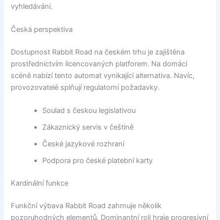
vyhledávání.
Česká perspektiva
Dostupnost Rabbit Road na českém trhu je zajištěna
prostřednictvím licencovaných platforem. Na domácí
scéně nabízí tento automat vynikající alternativa. Navíc,
provozovatelé splňují regulatorní požadavky.
Soulad s českou legislativou
Zákaznický servis v češtině
České jazykové rozhraní
Podpora pro české platební karty
Kardinální funkce
Funkční výbava Rabbit Road zahrnuje několik
pozoruhodných elementů. Dominantní roli hraje progresivní