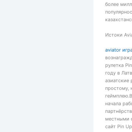
более милл
популярнос
казахстанс
Истоки Avia
aviator игр
вознагражд
рулетка Pi
году в Лат
азиатские 
простому,
геймплею.В
начала раб
партнёрст
местными о
сайт Pin U