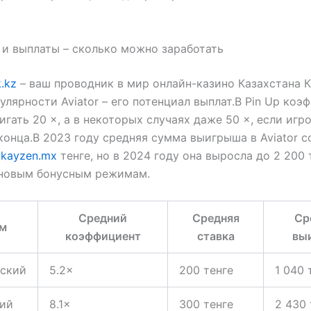
и выплаты – сколько можно заработать
k.kz
– ваш проводник в мир онлайн-казино Казахстана 
улярности Aviator – его потенциал выплат.В Pin Up ко
игать 20 ×, а в некоторых случаях даже 50 ×, если игр
конца.В 2023 году средняя сумма выигрыша в Aviator с
.kayzen.mx
тенге, но в 2024 году она выросла до 2 200 
 новым бонусным режимам.
Средний
Средняя
Ср
м
коэффициент
ставка
вы
еский
5.2×
200 тенге
1 040 
кий
8.1×
300 тенге
2 430 