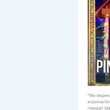
“Мы видим,
игроков.Он
говорит Ма