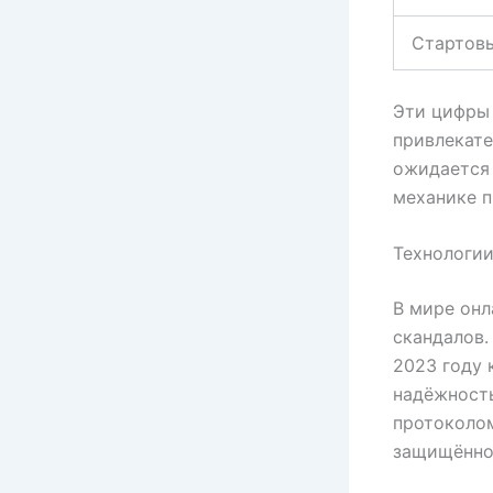
Стартов
Эти цифры 
привлекате
ожидается 
механике п
Технологии
В мире онл
скандалов.
2023 году 
надёжност
протоколом
защищённо