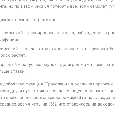
та, но при этом рискуя потерять всё, если самолёт “уп
длагает несколько режимов:
ассический – фиксированная ставка, наблюдение за ро
эффициента.
бический – каждая ставка увеличивает коэффициент бо
 риск растёт.
артовый – бонусные раунды, где игрок может выиграть 
льше ставки.
а добавлена функция “Трансляция в реальном времени”
твия других участников, создавая ощущение настояще
та в многопользовательском режиме.Это нововведени
среднее время игры на 15%, что отразилось на доходах