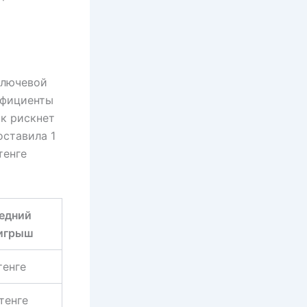
Ключевой
эффициенты
ок рискнет
оставила 1
тенге
едний
игрыш
тенге
тенге