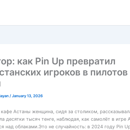
ор: как Pin Up превратил
станских игроков в пилотов
и
olayan
/
January 13, 2026
 кафе Астаны женщина, сидя за столиком, рассказывал
ла десятки тысяч тенге, наблюдая, как самолёт в игре A
я над облаками.Это не случайность: в 2024 году Pin U