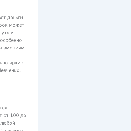
вят деньги
грок может
нуть и
 особенно
м эмоциям.
ьно яркие
Шевченко,
тся
 от 1.00 до
 любой
 большего