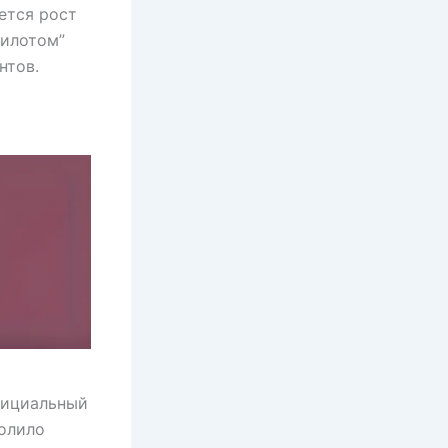
ется рост
пилотом”
нтов.
фициальный
волило