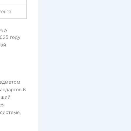
тенге
жду
025 году
ной
редметом
тандартов.В
ающий
ся
 системе,