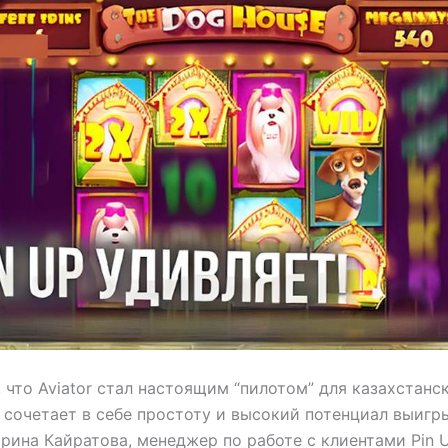
 что Aviator стал настоящим “пилотом” для казахстанс
 сочетает в себе простоту и высокий потенциал выигры
рина Кайратова, менеджер по работе с клиентами Pin 