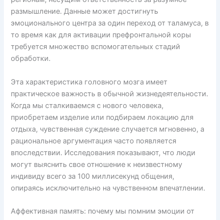
размышление. Данные может достигнуть
эмоционального центра за один переход от таламуса, в
то время как для активации префронтальной коры
требуется множество вспомогательных стадий
обработки.
Эта характеристика головного мозга имеет
практическое важность в обычной жизнедеятельности.
Когда мы сталкиваемся с нового человека,
приобретаем изделие или подбираем локацию для
отдыха, чувственная суждение случается мгновенно, а
рациональное аргументация часто появляется
впоследствии. Исследования показывают, что люди
могут выяснить свое отношение к неизвестному
индивиду всего за 100 миллисекунд общения,
опираясь исключительно на чувственном впечатлении.
Аффективная память: почему мы помним эмоции от