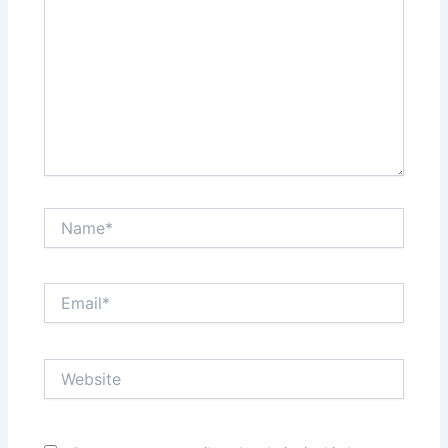
Name*
Email*
Website