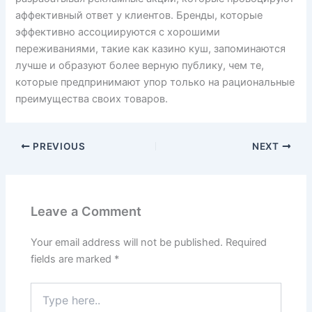
аффективный ответ у клиентов. Бренды, которые
эффективно ассоциируются с хорошими
переживаниями, такие как казино куш, запоминаются
лучше и образуют более верную публику, чем те,
которые предпринимают упор только на рациональные
преимущества своих товаров.
PREVIOUS
NEXT
Leave a Comment
Your email address will not be published.
Required
fields are marked
*
Type
here..