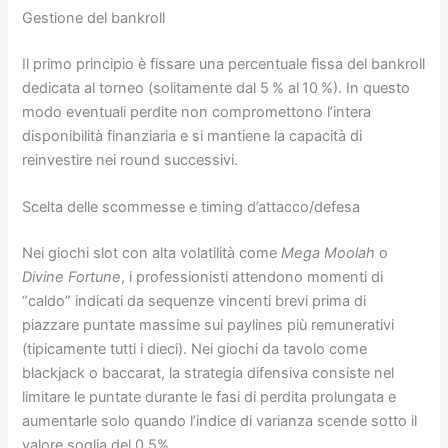
Gestione del bankroll
Il primo principio è fissare una percentuale fissa del bankroll
dedicata al torneo (solitamente dal 5 % al 10 %). In questo
modo eventuali perdite non compromettono l’intera
disponibilità finanziaria e si mantiene la capacità di
reinvestire nei round successivi.
Scelta delle scommesse e timing d’attacco/defesa
Nei giochi slot con alta volatilità come
Mega Moolah
o
Divine Fortune
, i professionisti attendono momenti di
“caldo” indicati da sequenze vincenti brevi prima di
piazzare puntate massime sui paylines più remunerativi
(tipicamente tutti i dieci). Nei giochi da tavolo come
blackjack o baccarat, la strategia difensiva consiste nel
limitare le puntate durante le fasi di perdita prolungata e
aumentarle solo quando l’indice di varianza scende sotto il
valore soglia del 0,5%.