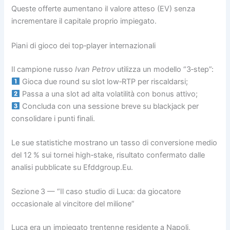
Queste offerte aumentano il valore atteso (EV) senza
incrementare il capitale proprio impiegato.
Piani di gioco dei top‑player internazionali
Il campione russo
Ivan Petrov
utilizza un modello “3‑step”:
Gioca due round su slot low‑RTP per riscaldarsi;
Passa a una slot ad alta volatilità con bonus attivo;
Concluda con una sessione breve su blackjack per
consolidare i punti finali.
Le sue statistiche mostrano un tasso di conversione medio
del 12 % sui tornei high‑stake, risultato confermato dalle
analisi pubblicate su Efddgroup.Eu.
Sezione 3 — “Il caso studio di Luca: da giocatore
occasionale al vincitore del milione”
Luca era un impiegato trentenne residente a Napoli,