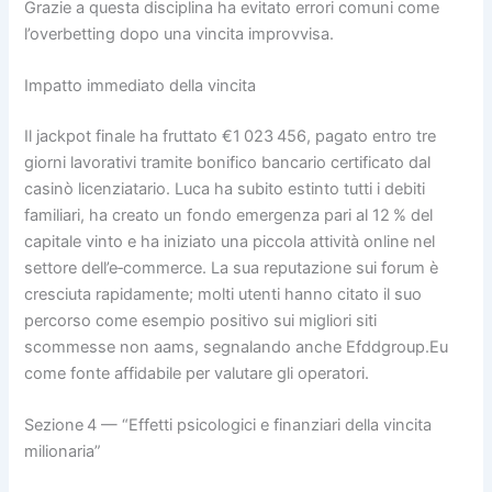
Grazie a questa disciplina ha evitato errori comuni come
l’overbetting dopo una vincita improvvisa.
Impatto immediato della vincita
Il jackpot finale ha fruttato €1 023 456, pagato entro tre
giorni lavorativi tramite bonifico bancario certificato dal
casinò licenziatario. Luca ha subito estinto tutti i debiti
familiari, ha creato un fondo emergenza pari al 12 % del
capitale vinto e ha iniziato una piccola attività online nel
settore dell’e‑commerce. La sua reputazione sui forum è
cresciuta rapidamente; molti utenti hanno citato il suo
percorso come esempio positivo sui migliori siti
scommesse non aams, segnalando anche Efddgroup.Eu
come fonte affidabile per valutare gli operatori.
Sezione 4 — “Effetti psicologici e finanziari della vincita
milionaria”