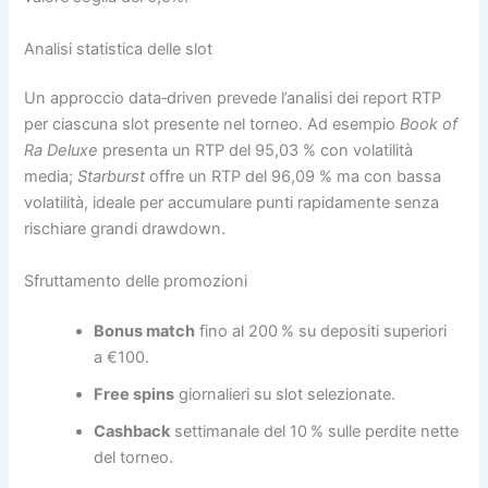
Analisi statistica delle slot
Un approccio data‑driven prevede l’analisi dei report RTP
per ciascuna slot presente nel torneo. Ad esempio
Book of
Ra Deluxe
presenta un RTP del 95,03 % con volatilità
media;
Starburst
offre un RTP del 96,09 % ma con bassa
volatilità, ideale per accumulare punti rapidamente senza
rischiare grandi drawdown.
Sfruttamento delle promozioni
Bonus match
fino al 200 % su depositi superiori
a €100.
Free spins
giornalieri su slot selezionate.
Cashback
settimanale del 10 % sulle perdite nette
del torneo.