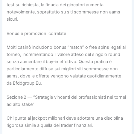
test su richiesta, la fiducia dei giocatori aumenta
notevolmente, soprattutto su siti scommesse non aams
sicuri.
Bonus e promozioni correlate
Molti casinò includono bonus “match” o free spins legati al
torneo, incrementando il valore atteso del singolo round
senza aumentare il buy‑in effettivo. Questa pratica è
particolarmente diffusa sui migliori siti scommesse non
aams, dove le offerte vengono valutate quotidianamente
da Efddgroup.Eu.
Sezione 2 — “Strategie vincenti dei professionisti nei tornei
ad alto stake”
Chi punta ai jackpot milionari deve adottare una disciplina
rigorosa simile a quella dei trader finanziari.