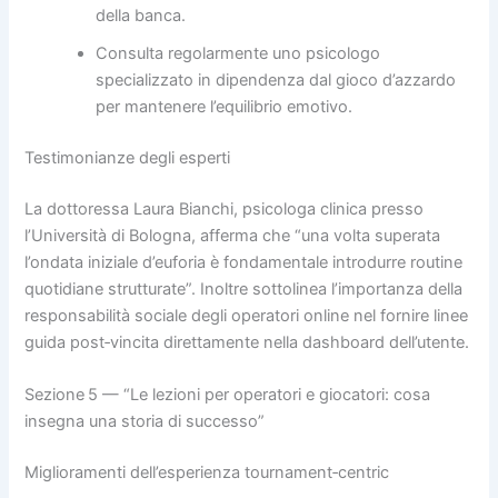
della banca.
Consulta regolarmente uno psicologo
specializzato in dipendenza dal gioco d’azzardo
per mantenere l’equilibrio emotivo.
Testimonianze degli esperti
La dottoressa Laura Bianchi, psicologa clinica presso
l’Università di Bologna, afferma che “una volta superata
l’ondata iniziale d’euforia è fondamentale introdurre routine
quotidiane strutturate”. Inoltre sottolinea l’importanza della
responsabilità sociale degli operatori online nel fornire linee
guida post‑vincita direttamente nella dashboard dell’utente.
Sezione 5 — “Le lezioni per operatori e giocatori: cosa
insegna una storia di successo”
Miglioramenti dell’esperienza tournament‑centric