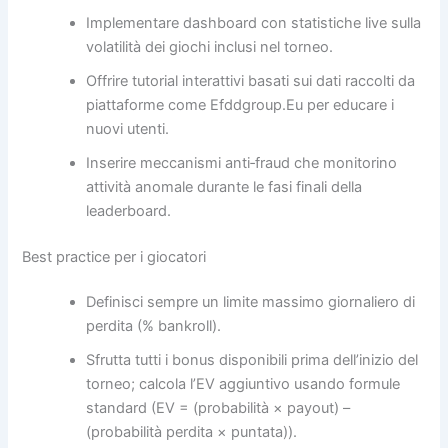
Implementare dashboard con statistiche live sulla
volatilità dei giochi inclusi nel torneo.
Offrire tutorial interattivi basati sui dati raccolti da
piattaforme come Efddgroup.Eu per educare i
nuovi utenti.
Inserire meccanismi anti‑fraud che monitorino
attività anomale durante le fasi finali della
leaderboard.
Best practice per i giocatori
Definisci sempre un limite massimo giornaliero di
perdita (% bankroll).
Sfrutta tutti i bonus disponibili prima dell’inizio del
torneo; calcola l’EV aggiuntivo usando formule
standard (EV = (probabilità × payout) –
(probabilità perdita × puntata)).