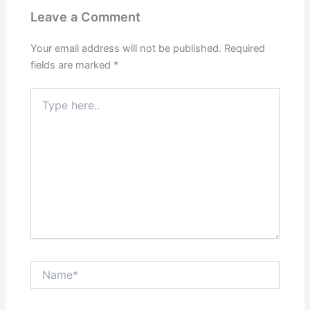
Leave a Comment
Your email address will not be published.
Required
fields are marked
*
Type
here..
Name*