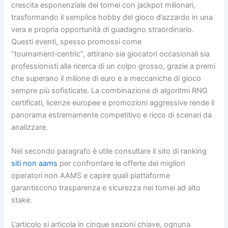
crescita esponenziale dei tornei con jackpot milionari,
trasformando il semplice hobby del gioco d’azzardo in una
vera e propria opportunità di guadagno straordinario.
Questi eventi, spesso promossi come
“tournament‑centric”, attirano sia giocatori occasionali sia
professionisti alla ricerca di un colpo grosso, grazie a premi
che superano il milione di euro e a meccaniche di gioco
sempre più sofisticate. La combinazione di algoritmi RNG
certificati, licenze europee e promozioni aggressive rende il
panorama estremamente competitivo e ricco di scenari da
analizzare.
Nel secondo paragrafo è utile consultare il sito di ranking
siti non aams
per confrontare le offerte dei migliori
operatori non AAMS e capire quali piattaforme
garantiscono trasparenza e sicurezza nei tornei ad alto
stake.
L’articolo si articola in cinque sezioni chiave, ognuna