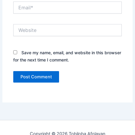
Email*
Website
Save my name, email, and website in this browser
for the next time I comment.
Copyright © 2026 Tobiloba Afolayan