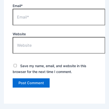
Email*
Website
Save my name, email, and website in this
browser for the next time I comment.