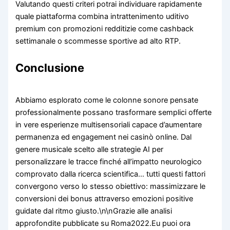
Valutando questi criteri potrai individuare rapidamente
quale piattaforma combina intrattenimento uditivo
premium con promozioni redditizie come cashback
settimanale o scommesse sportive ad alto RTP.
Conclusione
Abbiamo esplorato come le colonne sonore pensate
professionalmente possano trasformare semplici offerte
in vere esperienze multisensoriali capace d’aumentare
permanenza ed engagement nei casinò online. Dal
genere musicale scelto alle strategie AI per
personalizzare le tracce finché all’impatto neurologico
comprovato dalla ricerca scientifica… tutti questi fattori
convergono verso lo stesso obiettivo: massimizzare le
conversioni dei bonus attraverso emozioni positive
guidate dal ritmo giusto.\n\nGrazie alle analisi
approfondite pubblicate su Roma2022.Eu puoi ora