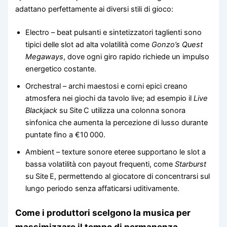
adattano perfettamente ai diversi stili di gioco:
Electro – beat pulsanti e sintetizzatori taglienti sono
tipici delle slot ad alta volatilità come
Gonzo’s Quest
Megaways
, dove ogni giro rapido richiede un impulso
energetico costante.
Orchestral – archi maestosi e corni epici creano
atmosfera nei giochi da tavolo live; ad esempio il
Live
Blackjack
su Site C utilizza una colonna sonora
sinfonica che aumenta la percezione di lusso durante
puntate fino a €10 000.
Ambient – texture sonore eteree supportano le slot a
bassa volatilità con payout frequenti, come
Starburst
su Site E, permettendo al giocatore di concentrarsi sul
lungo periodo senza affaticarsi uditivamente.
Come i produttori scelgono la musica per
massimizzare il tempo di permanenza