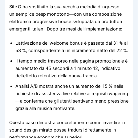
Site G ha sostituito la sua vecchia melodia d’ingresso—
un semplice beep monotono—con una composizione
elettronica progressive house sviluppata da produttori
emergenti italiani. Dopo tre mesi dall’implementazione:
L’attivazione dei welcome bonus è passata dal 31 % al
53 %, corrispondente a un incremento netto del 22 %.
Il tempo medio trascorso nella pagina promozionale è
aumentato da 45 secondi a 1 minuto 12, indicativo
dell’effetto retentivo della nuova traccia.
Analisi A/B mostra anche un aumento del 15 % nelle
richieste di assistenza live relative ai requisiti wagering
—a conferma che gli utenti sentivano meno pressione
grazie alla musica motivante.
Questo caso dimostra concretamente come investire in
sound design mirato possa tradursi direttamente in
performance economiche superiori.