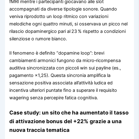
fMRI mentre i partecipanti giocavano alle slot
accompagnati da diverse tipologie sonore. Quando
veniva riprodotto un loop ritmico con variazioni
melodiche ogni quattro minuti, si osservava un picco nel
rilascio dopaminergico pari al 23 % rispetto a condizioni
silenziose o rumore bianco.
Il fenomeno è definito “dopamine loop”: brevi
cambiamenti armonici fungono da micro‐ricompensa
auditiva sincronizzata con piccoli win sui payline (es.,
pagamento ×1,25). Questa sincronia amplifica la
sensazione positiva associata all’attività ludica ed
incentiva ulteriori puntate fino a superare il requisito
wagering senza percepire fatica cognitiva.
Case study: un sito che ha aumentato il tasso
di attivazione bonus del +22% grazie a una
nuova traccia tematica