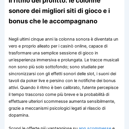
Il ritmo del profitto: le colonne
sonore dei migliori siti di gioco e i
bonus che le accompagnano
Negli ultimi cinque anni la colonna sonora è diventata un
vero e proprio alleato per i casinò online, capace di
trasformare una semplice sessione di gioco in
un’esperienza immersiva e prolungata. Le tracce musicali
non sono più solo sottofondo; sono studiate per
sincronizzarsi con gli effetti sonori delle slot, i suoni dei
tavoli da poker live e persino con le notifiche dei bonus
attivi. Quando il ritmo è ben calibrato, l’utente percepisce
il tempo trascorso come più breve e la probabilità di
effettuare ulteriori scommesse aumenta sensibilmente,
grazie a meccanismi psicologici legati al rilascio di
dopamina.
Scopri le offerte più vantaggiose su
app scommesse
e