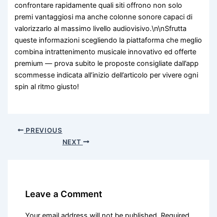
confrontare rapidamente quali siti offrono non solo
premi vantaggiosi ma anche colonne sonore capaci di
valorizzarlo al massimo livello audiovisivo.\n\nSfrutta
queste informazioni scegliendo la piattaforma che meglio
combina intrattenimento musicale innovativo ed offerte
premium — prova subito le proposte consigliate dall’app
scommesse indicata all’inizio dell’articolo per vivere ogni
spin al ritmo giusto!
PREVIOUS
NEXT
Leave a Comment
Your email address will not be published.
Required