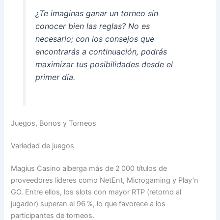
¿Te imaginas ganar un torneo sin
conocer bien las reglas? No es
necesario; con los consejos que
encontrarás a continuación, podrás
maximizar tus posibilidades desde el
primer día.
Juegos, Bonos y Torneos
Variedad de juegos
Magius Casino alberga más de 2 000 títulos de
proveedores líderes como NetEnt, Microgaming y Play’n
GO. Entre ellos, los slots con mayor RTP (retorno al
jugador) superan el 96 %, lo que favorece a los
participantes de torneos.