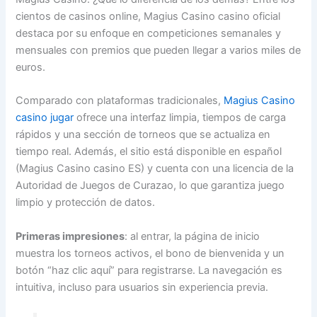
cientos de casinos online, Magius Casino casino oficial
destaca por su enfoque en competiciones semanales y
mensuales con premios que pueden llegar a varios miles de
euros.
Comparado con plataformas tradicionales,
Magius Casino
casino jugar
ofrece una interfaz limpia, tiempos de carga
rápidos y una sección de torneos que se actualiza en
tiempo real. Además, el sitio está disponible en español
(Magius Casino casino ES) y cuenta con una licencia de la
Autoridad de Juegos de Curazao, lo que garantiza juego
limpio y protección de datos.
Primeras impresiones
: al entrar, la página de inicio
muestra los torneos activos, el bono de bienvenida y un
botón “haz clic aquí” para registrarse. La navegación es
intuitiva, incluso para usuarios sin experiencia previa.