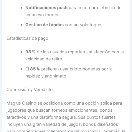
Notificaciones push
para recordarte el inicio de
un nuevo torneo.
Gestión de fondos
con un solo toque.
Estadísticas de pago
98 %
de los usuarios reportan satisfacción con la
velocidad de retiro.
El
85 %
prefieren usar criptomonedas por la
rapidez y anonimato.
Conclusión y Veredicto
Magius Casino se posiciona como una opción sólida para
jugadores que buscan torneos emocionantes, bonos
atractivos y una plataforma segura. Sus puntos fuertes
incluyen una gran variedad de juegos, bonos diseñados
para competiciones y tiempos de retiro rápidos. Además, la