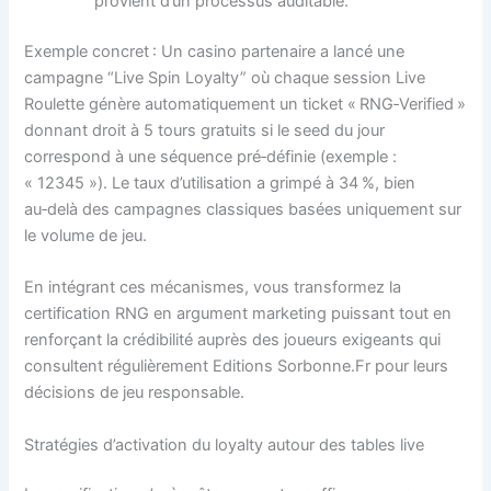
provient d’un processus auditable.
Exemple concret : Un casino partenaire a lancé une
campagne “Live Spin Loyalty” où chaque session Live
Roulette génère automatiquement un ticket « RNG‑Verified »
donnant droit à 5 tours gratuits si le seed du jour
correspond à une séquence pré‑définie (exemple :
« 12345 »). Le taux d’utilisation a grimpé à 34 %, bien
au‑delà des campagnes classiques basées uniquement sur
le volume de jeu.
En intégrant ces mécanismes, vous transformez la
certification RNG en argument marketing puissant tout en
renforçant la crédibilité auprès des joueurs exigeants qui
consultent régulièrement Editions Sorbonne.Fr pour leurs
décisions de jeu responsable.
Stratégies d’activation du loyalty autour des tables live