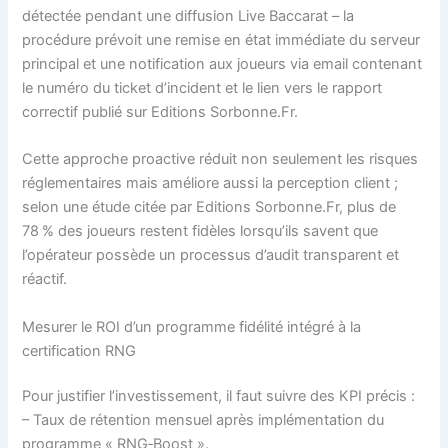
détectée pendant une diffusion Live Baccarat – la
procédure prévoit une remise en état immédiate du serveur
principal et une notification aux joueurs via email contenant
le numéro du ticket d’incident et le lien vers le rapport
correctif publié sur Editions Sorbonne.Fr.
Cette approche proactive réduit non seulement les risques
réglementaires mais améliore aussi la perception client ;
selon une étude citée par Editions Sorbonne.Fr, plus de
78 % des joueurs restent fidèles lorsqu’ils savent que
l’opérateur possède un processus d’audit transparent et
réactif.
Mesurer le ROI d’un programme fidélité intégré à la
certification RNG
Pour justifier l’investissement, il faut suivre des KPI précis :
– Taux de rétention mensuel après implémentation du
programme « RNG‑Boost ».