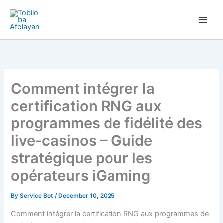
Skip
to
content
Comment intégrer la
certification RNG aux
programmes de fidélité des
live‑casinos – Guide
stratégique pour les
opérateurs iGaming
By
Service Bot
/
December 10, 2025
Comment intégrer la certification RNG aux programmes de