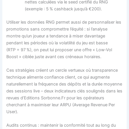
nettes calculées via le seed certifié du RNG
(exemple : 5 % cashback jusqu’à €200).
Utiliser les données RNG permet aussi de personnaliser les
promotions sans compromettre l’équité : si l’analyse
montre qu’un joueur a tendance à miser davantage
pendant les périodes où la volatilité du jeu est basse
(RTP = 97 %), on peut lui proposer une offre « Low‑Vol
Boost » ciblée juste avant ces créneaux horaires.
Ces stratégies créent un cercle vertueux où transparence
technique alimente confiance client, ce qui augmente
naturellement la fréquence des dépôts et la durée moyenne
des sessions live – deux indicateurs clés soulignés dans les
revues d’Editions Sorbonne.Fr pour les opérateurs
cherchant à maximiser leur ARPU (Average Revenue Per
User).
Audits continus : maintenir la conformité tout au long du