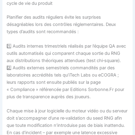
cycle de vie du produit
Planifier des audits réguliers évite les surprises
désagréables lors des contrôles réglementaires. Deux
types d’audits sont recommandés :
1️⃣ Audits internes trimestriels réalisés par l’équipe QA avec
outils automatisés qui comparent chaque sortie du RNG
aux distributions théoriques attendues (test chi‑square).
2️⃣ Audits externes semestriels commandités par des
laboratoires accrédités tels qu’iTech Labs ou eCOGRA ;
leurs rapports sont ensuite publiés sur la page
« Compliance » référencée par Editions Sorbonne.Fr pour
plus de transparence auprès des joueurs.
Chaque mise à jour logicielle du moteur vidéo ou du serveur
doit s’accompagner d’une re‑validation du seed RNG afin
que toute modification n’introduise pas de biais inattendu.
En cas d’incident – par exemple une latence excessive