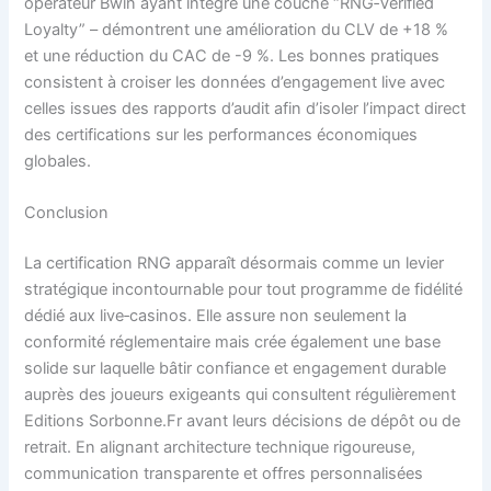
opérateur Bwin ayant intégré une couche “RNG‑Verified
Loyalty” – démontrent une amélioration du CLV de +18 %
et une réduction du CAC de -9 %. Les bonnes pratiques
consistent à croiser les données d’engagement live avec
celles issues des rapports d’audit afin d’isoler l’impact direct
des certifications sur les performances économiques
globales.
Conclusion
La certification RNG apparaît désormais comme un levier
stratégique incontournable pour tout programme de fidélité
dédié aux live‑casinos. Elle assure non seulement la
conformité réglementaire mais crée également une base
solide sur laquelle bâtir confiance et engagement durable
auprès des joueurs exigeants qui consultent régulièrement
Editions Sorbonne.Fr avant leurs décisions de dépôt ou de
retrait. En alignant architecture technique rigoureuse,
communication transparente et offres personnalisées