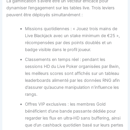
La gamification s’avère être un vecteur efficace pour
dynamiser l’engagement sur les tables live. Trois leviers
peuvent être déployés simultanément :
Missions quotidiennes : « Jouez trois mains de
Live Blackjack avec un stake minimum de €25 »,
récompensées par des points doublés et un
badge visible dans le profil joueur.
Classements en temps réel : pendant les
sessions HD du Live Poker organisées par Bwin,
les meilleurs scores sont affichés sur un tableau
leaderboards alimenté par les données RNG afin
d’assurer qu’aucune manipulation n’influence les
rangs.
Offres VIP exclusives : les membres Gold
bénéficient d’une bande passante dédiée pour
regarder les flux en ultra‑HD sans buffering, ainsi
que d’un cashback quotidien basé sur leurs pertes