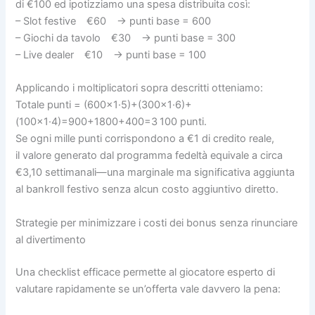
di €100 ed ipotizziamo una spesa distribuita così:
– Slot festive €60 → punti base = 600
– Giochi da tavolo €30 → punti base = 300
– Live dealer €10 → punti base = 100
Applicando i moltiplicatori sopra descritti otteniamo:
Totale punti = (600×1·5)+(300×1·6)+
(100×1·4)=900+1800+400=3 100 punti.
Se ogni mille punti corrispondono a €1 di credito reale,
il valore generato dal programma fedeltà equivale a circa
€3,10 settimanali—una marginale ma significativa aggiunta
al bankroll festivo senza alcun costo aggiuntivo diretto.
Strategie per minimizzare i costi dei bonus senza rinunciare
al divertimento
Una checklist efficace permette al giocatore esperto di
valutare rapidamente se un’offerta vale davvero la pena: