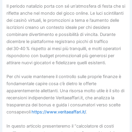
Il periodo natalizio porta con sé un’atmosfera di festa che si
riflette anche nel mondo del gioco online. Le luci scintillanti
dei casinò virtuali, le promozioni a tema e l’aumento delle
iscrizioni creano un contesto ideale per chi desidera
combinare divertimento e possibilità di vincita. Durante
dicembre le piattaforme registrano picchi di traffico
del 30‑40 % rispetto ai mesi più tranquilli, e molti operatori
rispondono con budget promozionali più generosi per
attirare nuovi giocatori e fidelizzare quelli esistenti.
Per chi vuole mantenere il controllo sulle proprie finanze è
fondamentale capire cosa c’è dietro le offerte
apparentemente allettanti. Una risorsa molto utile è il sito di
recensioni indipendente Veritaeaffari.it, che analizza la
trasparenza dei bonus e guida i consumatori verso scelte
consapevoli
https://www.veritaeaffari.it/
.
In questo articolo presenteremo il “calcolatore di costi