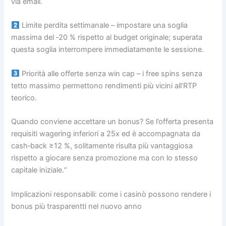
via email.
Limite perdita settimanale – impostare una soglia
massima del ‑20 % rispetto al budget originale; superata
questa soglia interrompere immediatamente le sessione.
Priorità alle offerte senza win cap – i free spins senza
tetto massimo permettono rendimenti più vicini all’RTP
teorico.
Quando conviene accettare un bonus? Se l’offerta presenta
requisiti wagering inferiori a 25x ed è accompagnata da
cash‑back ≥12 %, solitamente risulta più vantaggiosa
rispetto a giocare senza promozione ma con lo stesso
capitale iniziale.“
Implicazioni responsabili: come i casinò possono rendere i
bon​​us​​ più trasparent​​​ti nel nuovo anno