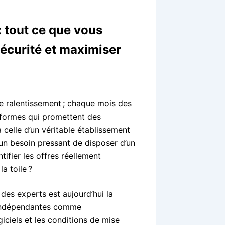
: tout ce que vous
sécurité et maximiser
de ralentissement ; chaque mois des
teformes qui promettent des
celle d’un véritable établissement
 un besoin pressant de disposer d’un
tifier les offres réellement
a toile ?
s experts est aujourd’hui la
 indépendantes comme
giciels et les conditions de mise