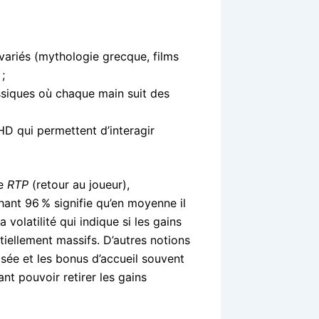
variés (mythologie grecque, films
;
assiques où chaque main suit des
 HD qui permettent d’interagir
le
RTP
(retour au joueur),
ant 96 % signifie qu’en moyenne il
volatilité qui indique si les gains
iellement massifs. D’autres notions
sée et les bonus d’accueil souvent
nt pouvoir retirer les gains