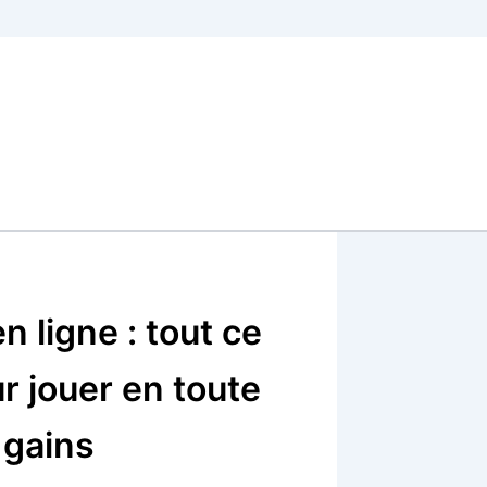
 ligne : tout ce
r jouer en toute
 gains