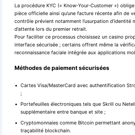
La procédure KYC (« Know‑Your‑Customer ») oblige e
pièce officielle ainsi qu’une facture récente afin de vé
contrôle prévient notamment l’usurpation d’identité 
d’attente lors du premier retrait.
Pour faciliter ce processus choisissez un casino pro
interface sécurisée ; certains offrent même la vérific
reconnaissance faciale intégrée aux applications mob
Méthodes de paiement sécurisées
Cartes Visa/MasterCard avec authentification St
;
Portefeuilles électroniques tels que Skrill ou Nete
supplémentaire entre banque et site ;
Cryptomonnaies comme Bitcoin permettant anonym
traçabilité blockchain.