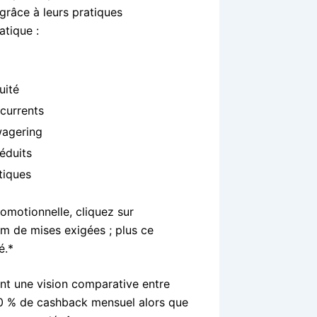
grâce à leurs pratiques
atique :
uité
écurrents
wagering
réduits
tiques
omotionnelle, cliquez sur
m de mises exigées ; plus ce
é.*
nt une vision comparative entre
30 % de cashback mensuel alors que