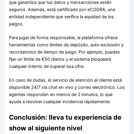
que garantiza que tus datos y transacciones estén
seguros. Además, está certificado por eCOGRA, una
entidad independiente que verifica la equidad de los
juegos.
Para jugar de forma responsable, la plataforma ofrece
herramientas como límites de depósito, auto‑exclusión y
recordatorios de tiempo de juego. Por ejemplo, puedes
fijar un límite de €50 diarios y el sistema bloqueará
cualquier intento de superar esa cifra.
En caso de dudas, el servicio de atención al cliente está
disponible 24/7 vía chat en vivo y correo electrónico. Los
agentes responden en menos de 2 minutos, lo que
ayuda a resolver cualquier incidencia rápidamente.
Conclusión: lleva tu experiencia de
show al siguiente nivel