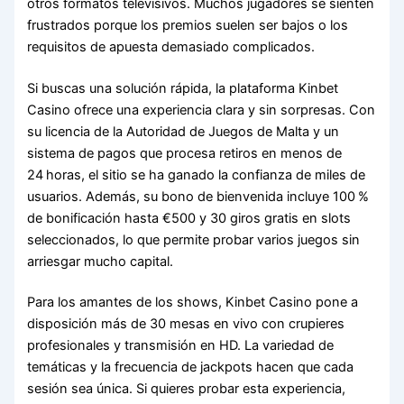
otros formatos televisivos. Muchos jugadores se sienten
frustrados porque los premios suelen ser bajos o los
requisitos de apuesta demasiado complicados.
Si buscas una solución rápida, la plataforma Kinbet
Casino ofrece una experiencia clara y sin sorpresas. Con
su licencia de la Autoridad de Juegos de Malta y un
sistema de pagos que procesa retiros en menos de
24 horas, el sitio se ha ganado la confianza de miles de
usuarios. Además, su bono de bienvenida incluye 100 %
de bonificación hasta €500 y 30 giros gratis en slots
seleccionados, lo que permite probar varios juegos sin
arriesgar mucho capital.
Para los amantes de los shows, Kinbet Casino pone a
disposición más de 30 mesas en vivo con crupieres
profesionales y transmisión en HD. La variedad de
temáticas y la frecuencia de jackpots hacen que cada
sesión sea única. Si quieres probar esta experiencia,