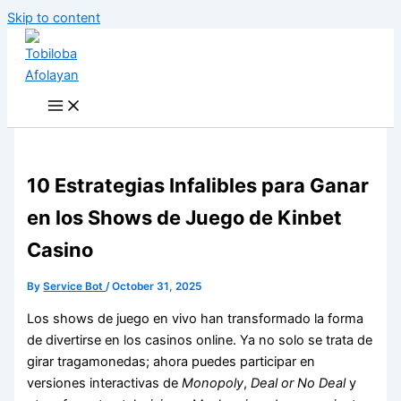
Skip to content
10 Estrategias Infalibles para Ganar
en los Shows de Juego de Kinbet
Casino
By
Service Bot
/
October 31, 2025
Los shows de juego en vivo han transformado la forma
de divertirse en los casinos online. Ya no solo se trata de
girar tragamonedas; ahora puedes participar en
versiones interactivas de
Monopoly
,
Deal or No Deal
y