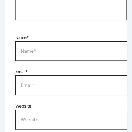
Name*
Email*
Website