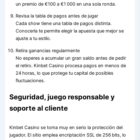
un premio de €100 a €1 000 en una sola ronda.
Revisa la tabla de pagos antes de jugar
Cada show tiene una tabla de pagos distinta.
Conocerla te permite elegir la apuesta que mejor se
ajuste a tu estilo.
Retira ganancias regularmente
No esperes a acumular un gran saldo antes de pedir
el retiro. Kinbet Casino procesa pagos en menos de
24 horas, lo que protege tu capital de posibles
fluctuaciones.
Seguridad, juego responsable y
soporte al cliente
Kinbet Casino se toma muy en serio la protección del
jugador. El sitio emplea encriptación SSL de 256 bits, lo