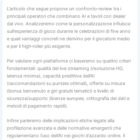
L’articolo che segue propone un confronto‑review tra i
principali operatori che combinano AI e tavoli con dealer
dal vivo. Analizzeremo come la personalizzazione influisca
sull’esperienza di gioco durante le celebrazioni di fine anno
e quali vantaggi concreti ne derivino per il giocatore medio
e per il high‑roller più esigente.
Per valutare ogni piattaforma ci baseremo su quattro criteri
fondamentali: qualità del live streaming (risoluzione HD,
latenza minima), capacità predittiva dell’AI
(raccomandazioni su puntate ottimali), offerte su misura
(bonus benvenuto e giri gratuiti tematici) e livello di
sicurezza/supporto (licenze europee, crittografia dei dati e
metodi di pagamento rapidi).
Infine parleremo delle implicazioni etiche legate alla
profilazione avanzata e delle normative emergenti che
regolamentano l’uso dell’AI nei giochi d’azzardo online. Il