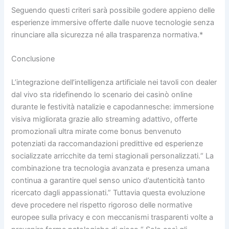
Seguendo questi criteri sarà possibile godere appieno delle
esperienze immersive offerte dalle nuove tecnologie senza
rinunciare alla sicurezza né alla trasparenza normativa.*
Conclusione
L’integrazione dell’intelligenza artificiale nei tavoli con dealer
dal vivo sta ridefinendo lo scenario dei casinò online
durante le festività natalizie e capodannesche: immersione
visiva migliorata grazie allo streaming adattivo, offerte
promozionali ultra mirate come bonus benvenuto
potenziati da raccomandazioni predittive ed esperienze
socializzate arricchite da temi stagionali personalizzati.“ La
combinazione tra tecnologia avanzata e presenza umana
continua a garantire quel senso unico d’autenticità tanto
ricercato dagli appassionati.” Tuttavia questa evoluzione
deve procedere nel rispetto rigoroso delle normative
europee sulla privacy e con meccanismi trasparenti volte a