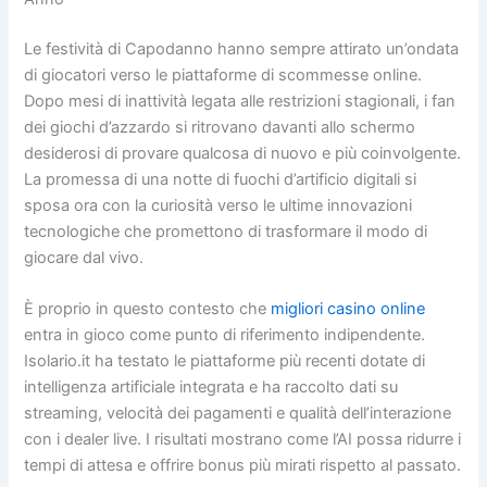
Le festività di Capodanno hanno sempre attirato un’ondata
di giocatori verso le piattaforme di scommesse online.
Dopo mesi di inattività legata alle restrizioni stagionali, i fan
dei giochi d’azzardo si ritrovano davanti allo schermo
desiderosi di provare qualcosa di nuovo e più coinvolgente.
La promessa di una notte di fuochi d’artificio digitali si
sposa ora con la curiosità verso le ultime innovazioni
tecnologiche che promettono di trasformare il modo di
giocare dal vivo.
È proprio in questo contesto che
migliori casino online
entra in gioco come punto di riferimento indipendente.
Isolario.it ha testato le piattaforme più recenti dotate di
intelligenza artificiale integrata e ha raccolto dati su
streaming, velocità dei pagamenti e qualità dell’interazione
con i dealer live. I risultati mostrano come l’AI possa ridurre i
tempi di attesa e offrire bonus più mirati rispetto al passato.