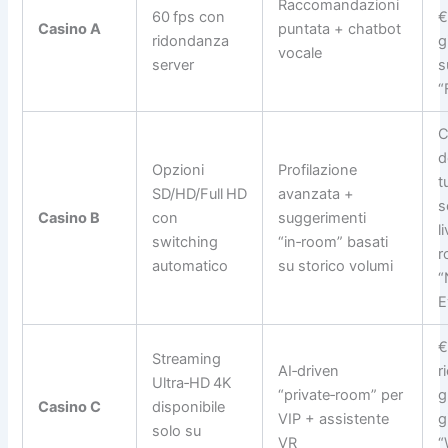
Raccomandazioni
60 fps con
€
Casino A
puntata + chatbot
ridondanza
g
vocale
server
s
“
C
d
Opzioni
Profilazione
t
SD/HD/Full HD
avanzata +
s
Casino B
con
suggerimenti
l
switching
“in‑room” basati
r
automatico
su storico volumi
“
E
€
Streaming
AI‑driven
r
Ultra‑HD 4K
“private‑room” per
g
Casino C
disponibile
VIP + assistente
g
solo su
VR
“