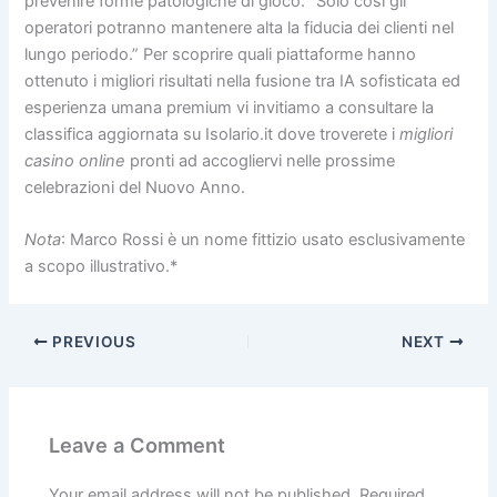
prevenire forme patologiche di gioco.“ Solo così gli
operatori potranno mantenere alta la fiducia dei clienti nel
lungo periodo.” Per scoprire quali piattaforme hanno
ottenuto i migliori risultati nella fusione tra IA sofisticata ed
esperienza umana premium vi invitiamo a consultare la
classifica aggiornata su Isolario.it dove troverete i
migliori
casino online
pronti ad accogliervi nelle prossime
celebrazioni del Nuovo Anno.
Nota
: Marco Rossi è un nome fittizio usato esclusivamente
a scopo illustrativo.*
PREVIOUS
NEXT
Leave a Comment
Your email address will not be published.
Required