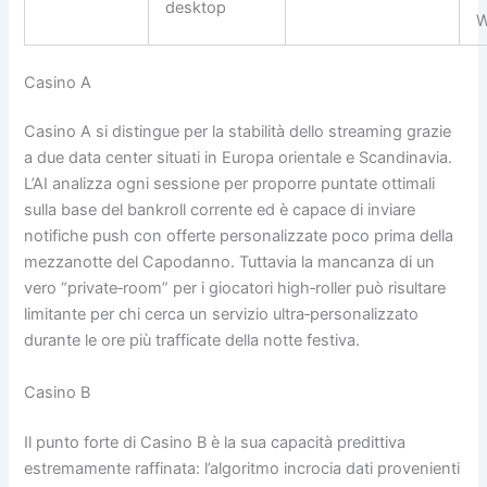
desktop
W
Casino A
Casino A si distingue per la stabilità dello streaming grazie
a due data center situati in Europa orientale e Scandinavia.
L’AI analizza ogni sessione per proporre puntate ottimali
sulla base del bankroll corrente ed è capace di inviare
notifiche push con offerte personalizzate poco prima della
mezzanotte del Capodanno. Tuttavia la mancanza di un
vero “private‑room” per i giocatori high‑roller può risultare
limitante per chi cerca un servizio ultra‑personalizzato
durante le ore più trafficate della notte festiva.
Casino B
Il punto forte di Casino B è la sua capacità predittiva
estremamente raffinata: l’algoritmo incrocia dati provenienti