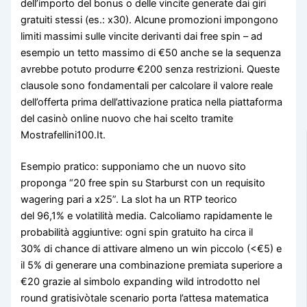
dell’importo del bonus o delle vincite generate dai giri
gratuiti stessi (es.: x30). Alcune promozioni impongono
limiti massimi sulle vincite derivanti dai free spin – ad
esempio un tetto massimo di €50 anche se la sequenza
avrebbe potuto produrre €200 senza restrizioni. Queste
clausole sono fondamentali per calcolare il valore reale
dell’offerta prima dell’attivazione pratica nella piattaforma
del casinò online nuovo che hai scelto tramite
Mostrafellini100.It​.
Esempio pratico: supponiamo che un nuovo sito
proponga “20 free spin su Starburst con un requisito
wagering pari a x25”. La slot ha un RTP teorico
del 96,1% e volatilità media. Calcoliamo rapidamente le
probabilità aggiuntive: ogni spin gratuito ha circa il ​​
30% di chance di attivare almeno un win piccolo (<€5) e
il ​​5% di generare una combinazione premiata superiore a
€20 grazie al simbolo expanding wild introdotto nel
round gratisivòtale scenario porta l’attesa matematica