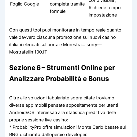
condivisibile /
Foglio Google
completa tramite
Richiede tempo
formule
impostazione
Con questi tool puoi monitorare in tempo reale quanto
vale davvero ciascuna promozione sui nuovi casino
italiani elencati sul portale Morestra… sorry—
Mostrafellini100.IT
Sezione 6 – Strumenti Online per
Analizzare Probabilità e Bonus
Oltre alle soluzioni tabulariate sopra citate troviamo
diverse app mobili pensate appositamente per utenti
Android/iOS interessati alla statistica predittiva delle
proprie sessione live‑casino:
* ProbabilityPro offre simulazioni Monte Carlo basate sul
RNG dichiarato dall’operaio developer.