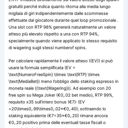
gratuitii perché indica quanto ritorna alla media lungo
migliaia di giri indipendentemente dalle scommesse
effettuate dal giocatore durante quel loop promozionale .
Una slot con RTP 98% genererà naturalmente un valore
atteso più elevato rispetto a una con RTP 94%,
specialmente quando viene applicato lo stesso requisito
di wagering sugli stessi numberof spins​.​
Per calcolare rapidamente il valore atteso ((EV)) si può
usare la formula semplificata (EV =
\text{NumeroFreeSpin} \times \text{RTP} \times
\text{MediaBet}) meno l’obbligo dello staking espresso in
moneta reale ((\text{Wagering})). Ad esempio con 20
free spin su Mega Joker (€0,.02 bet medio), RTP 99%,
requisito x35 sull’intero bonus (€7): (EV
=20\times0,.99\times0,.02≈€0,.40); sottraendo lo
staking equivalente (€7÷35≈€0,.20) rimane ancora
€0,.20 positivo prima delle eventuali tasse fiscali o