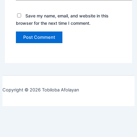
Save my name, email, and website in this
browser for the next time I comment.
Copyright © 2026 Tobiloba Afolayan