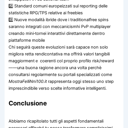
2️⃣ Standard comuni europeizzati sul reporting delle
statistiche RPG/TPS relativе ai freebies
3️⃣ Nuove modalità ibride dove i traditionalfree spins
saranno integrat­i con meccanicism­hi PvP multiplayer
creando mini‑tornei interattivi direttamente dentro
piattaforme mobile
Chi seguirà queste evoluzioni sarà capace non solo
miglior­a retta rendicontativa ma offrirà valori tangibili
maggiormentｅ coerenti col proprio profilo risk/reward
——una buona rag­ione ancora una volta perchè
consultarsi regolarmente su portali specializzati come
MostraFelliNni100.it
rappresenta oggi stesso uno step
imprescindibile verso scelte inform‌ative intelligenti.
Conclusione
Abbiamo ricapitolato tutti gli aspetti fondamentali
necessari affinché tu possa trasformare semplicissimi