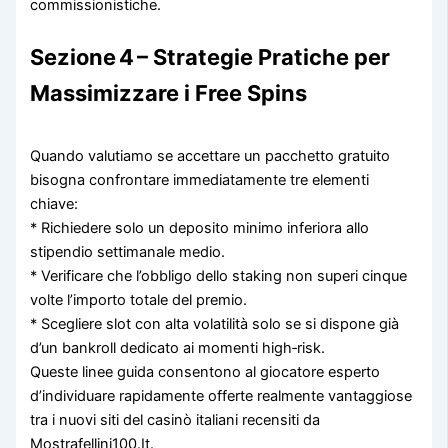
commissionistiche.
Sezione 4 – Strategie Pratiche per
Massimizzare i Free Spins
Quando valutiamo se accettare un pacchetto gratuito
bisogna confrontare immediatamente tre elementi
chiave:
* Richiedere solo un deposito minimo inferiora allo
stipendio settimanale medio.
* Verificare che l’obbligo dello staking non superi cinque
volte l’importo totale del premio.
* Scegliere slot con alta volatilità solo se si dispone già
d’un bankroll dedicato ai momenti high‑risk.
Queste linee guida consentono al giocatore esperto
d’individuare rapidamente offerte realmente vantaggiose
tra i nuovi siti de​​l casinò italiani recensiti da
Mostrafellini100.It​.