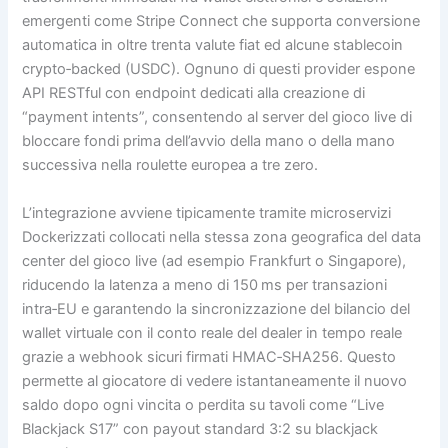
emergenti come Stripe Connect che supporta conversione
automatica in oltre trenta valute fiat ed alcune stablecoin
crypto‑backed (USDC). Ognuno di questi provider espone
API RESTful con endpoint dedicati alla creazione di
“payment intents”, consentendo al server del gioco live di
bloccare fondi prima dell’avvio della mano o della mano
successiva nella roulette europea a tre zero.
L’integrazione avviene tipicamente tramite microservizi
Dockerizzati collocati nella stessa zona geografica del data
center del gioco live (ad esempio Frankfurt o Singapore),
riducendo la latenza a meno di 150 ms per transazioni
intra‑EU e garantendo la sincronizzazione del bilancio del
wallet virtuale con il conto reale del dealer in tempo reale
grazie a webhook sicuri firmati HMAC‑SHA256. Questo
permette al giocatore di vedere istantaneamente il nuovo
saldo dopo ogni vincita o perdita su tavoli come “Live
Blackjack S17” con payout standard 3:2 su blackjack