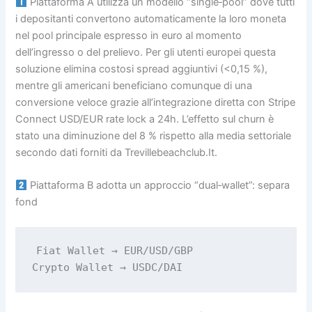
Piattaforma A utilizza un modello “single‑pool” dove tutti
i depositanti convertono automaticamente la loro moneta
nel pool principale espresso in euro al momento
dell’ingresso o del prelievo. Per gli utenti europei questa
soluzione elimina costosi spread aggiuntivi (<0,15 %),
mentre gli americani beneficiano comunque di una
conversione veloce grazie all’integrazione diretta con Stripe
Connect USD/EUR rate lock a 24h. L’effetto sul churn è
stato una diminuzione del 8 % rispetto alla media settoriale
secondo dati forniti da Trevillebeachclub.It.
Piattaforma B adotta un approccio “dual‑wallet”: separa
fond
Fiat Wallet → EUR/USD/GBP
