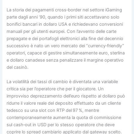
La storia dei pagamenti cross‑border nel settore iGaming
parte dagli anni ’90, quando i primi siti accettavano solo
bonifici bancari in dollaro USA e richiedevano conversioni
manuali per gli utenti europei. Con l’avvento delle carte
prepagate e dei portafogli elettronici alla fine del decennio
successivo è nato un vero mercato dei “currency‑friendly”
operatori, capace di gestire simultaneamente euro, sterlina
e dollaro canadese senza penalizzare il margine operativo
del casinò.
La volatilità dei tassi di cambio è diventata una variabile
critica sia per l’operatore che per il giocatore. Un
improvviso deprezzamento dell’euro rispetto al dollaro può
ridurre il valore reale del deposito effettuato da un cliente
tedesco su una slot con RTP del 97 %, mentre
contemporaneamente aumenta la quota di commissione
sul cash‑out in USD per lo stesso operatore che deve
coprire lo spread cambiario applicato dal gateway scelto.