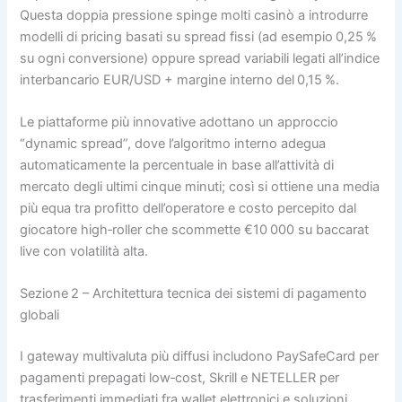
Questa doppia pressione spinge molti casinò a introdurre
modelli di pricing basati su spread fissi (ad esempio 0,25 %
su ogni conversione) oppure spread variabili legati all’indice
interbancario EUR/USD + margine interno del 0,15 %.
Le piattaforme più innovative adottano un approccio
“dynamic spread”, dove l’algoritmo interno adegua
automaticamente la percentuale in base all’attività di
mercato degli ultimi cinque minuti; così si ottiene una media
più equa tra profitto dell’operatore e costo percepito dal
giocatore high‑roller che scommette €10 000 su baccarat
live con volatilità alta.
Sezione 2 – Architettura tecnica dei sistemi di pagamento
globali
I gateway multivaluta più diffusi includono PaySafeCard per
pagamenti prepagati low‑cost, Skrill e NETELLER per
trasferimenti immediati fra wallet elettronici e soluzioni