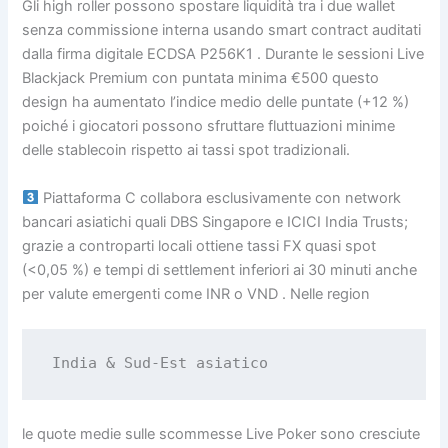
Gli high roller possono spostare liquidità tra i due wallet
senza commissione interna usando smart contract auditati
dalla firma digitale ECDSA P256K1 . Durante le sessioni Live
Blackjack Premium con puntata minima €500 questo
design ha aumentato l’indice medio delle puntate (+12 %)
poiché i giocatori possono sfruttare fluttuazioni minime
delle stablecoin rispetto ai tassi spot tradizionali.
Piattaforma C collabora esclusivamente con network
bancari asiatichi quali DBS Singapore e ICICI India Trusts;
grazie a controparti locali ottiene tassi FX quasi spot
(<0,05 %) e tempi di settlement inferiori ai 30 minuti anche
per valute emergenti come INR o VND . Nelle region
le quote medie sulle scommesse Live Poker sono cresciute