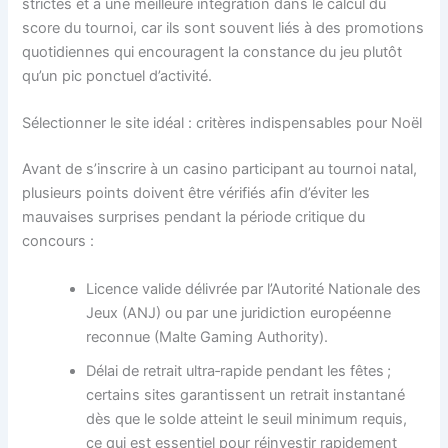
strictes et à une meilleure intégration dans le calcul du
score du tournoi, car ils sont souvent liés à des promotions
quotidiennes qui encouragent la constance du jeu plutôt
qu’un pic ponctuel d’activité.
Sélectionner le site idéal : critères indispensables pour Noël
Avant de s’inscrire à un casino participant au tournoi natal,
plusieurs points doivent être vérifiés afin d’éviter les
mauvaises surprises pendant la période critique du
concours :
Licence valide délivrée par l’Autorité Nationale des
Jeux (ANJ) ou par une juridiction européenne
reconnue (Malte Gaming Authority).
Délai de retrait ultra‑rapide pendant les fêtes ;
certains sites garantissent un retrait instantané
dès que le solde atteint le seuil minimum requis,
ce qui est essentiel pour réinvestir rapidement