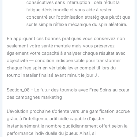
consécutives sans interruption ; cela réduit la
fatigue décisionnelle et vous aide à rester
concentré sur l’optimisation stratégique plutôt que
sur le simple réflexe mécanique du spin aléatoire.
En appliquant ces bonnes pratiques vous conservez non
seulement votre santé mentale mais vous préservez
également votre capacité à analyser chaque résultat avec
objectivité — condition indispensable pour transformer
chaque free spin en véritable levier compétitif lors du
tournoi natalier finalisé avant minuit le jour J .
Section_08 – Le futur des tournois avec Free Spins au cœur
des campagnes marketing
L’évolution prochaine s’oriente vers une gamification accrue
grâce à l’intelligence artificielle capable d’ajuster
instantanément le nombre quotidiennement offert selon la
performance individuelle du joueur. Ainsi, si