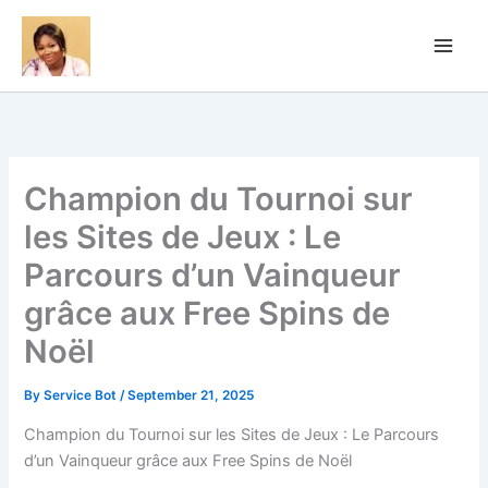
Skip
to
content
Champion du Tournoi sur
les Sites de Jeux : Le
Parcours d’un Vainqueur
grâce aux Free Spins de
Noël
By
Service Bot
/
September 21, 2025
Champion du Tournoi sur les Sites de Jeux : Le Parcours
d’un Vainqueur grâce aux Free Spins de Noël