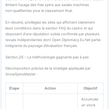
limitant l’usage des free spins aux seules machines
non‑qualifiantes pour le classement final.
En résumé, privilégiez les sites qui affichent clairement
leurs conditions dans la section FAQ du casino et qui
disposent d’une réputation solide confirmée par plusieurs
revues indépendantes dont Open Diplomacy.Eu fait partie
intégrante du paysage d’évaluation français.
Section_05 – La méthodologie gagnante pas à pas
Décomposition précise de la stratégie appliquée par
SnowSpinsMaster :
Étape
Action
Objectif
Accumuler
un stock