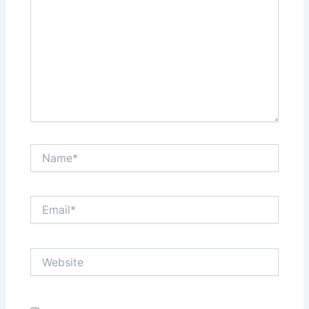
Name*
Email*
Website