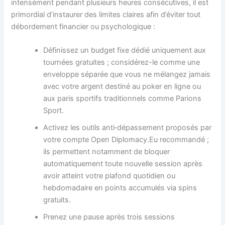
intensément pendant plusieurs heures consécutives, il est
primordial d’instaurer des limites claires afin d’éviter tout
débordement financier ou psychologique :
Définissez un budget fixe dédié uniquement aux
tournées gratuites ; considérez-le comme une
enveloppe séparée que vous ne mélangez jamais
avec votre argent destiné au poker en ligne ou
aux paris sportifs traditionnels comme Parions
Sport.
Activez les outils anti‑dépassement proposés par
votre compte Open Diplomacy.Eu recommandé ;
ils permettent notamment de bloquer
automatiquement toute nouvelle session après
avoir atteint votre plafond quotidien ou
hebdomadaire en points accumulés via spins
gratuits.
Prenez une pause après trois sessions