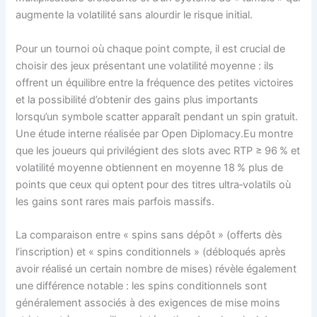
augmente la volatilité sans alourdir le risque initial.
Pour un tournoi où chaque point compte, il est crucial de
choisir des jeux présentant une volatilité moyenne : ils
offrent un équilibre entre la fréquence des petites victoires
et la possibilité d’obtenir des gains plus importants
lorsqu’un symbole scatter apparaît pendant un spin gratuit.
Une étude interne réalisée par Open Diplomacy.Eu montre
que les joueurs qui privilégient des slots avec RTP ≥ 96 % et
volatilité moyenne obtiennent en moyenne 18 % plus de
points que ceux qui optent pour des titres ultra‑volatils où
les gains sont rares mais parfois massifs.
La comparaison entre « spins sans dépôt » (offerts dès
l’inscription) et « spins conditionnels » (débloqués après
avoir réalisé un certain nombre de mises) révèle également
une différence notable : les spins conditionnels sont
généralement associés à des exigences de mise moins