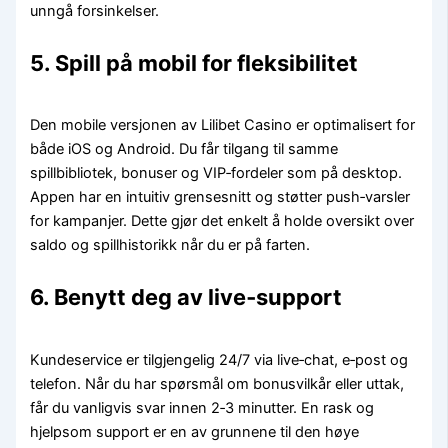
unngå forsinkelser.
5. Spill på mobil for fleksibilitet
Den mobile versjonen av Lilibet Casino er optimalisert for
både iOS og Android. Du får tilgang til samme
spillbibliotek, bonuser og VIP‑fordeler som på desktop.
Appen har en intuitiv grensesnitt og støtter push‑varsler
for kampanjer. Dette gjør det enkelt å holde oversikt over
saldo og spillhistorikk når du er på farten.
6. Benytt deg av live‑support
Kundeservice er tilgjengelig 24/7 via live‑chat, e‑post og
telefon. Når du har spørsmål om bonusvilkår eller uttak,
får du vanligvis svar innen 2‑3 minutter. En rask og
hjelpsom support er en av grunnene til den høye