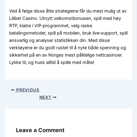
Ved å følge disse åtte strategiene får du mest mulig ut av
Lilibet Casino. Utnytt velkomstbonusen, spill med høy
RTP, klatre i VIP‑programmet, velg raske
betalingsmetoder, spill på mobilen, bruk live‑support, spill
ansvarlig og analyser statistikken din. Med disse
verktøyene er du godt rustet til å nyte både spenning og
sikkerhet på en av Norges mest pålitelige nettcasinoer.
Lykke til, og husk alltid å spille med måte!
PREVIOUS
NEXT
Leave a Comment