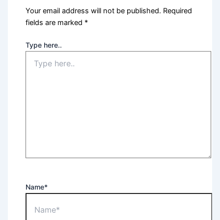
Your email address will not be published.
Required
fields are marked
*
Type here..
Name*