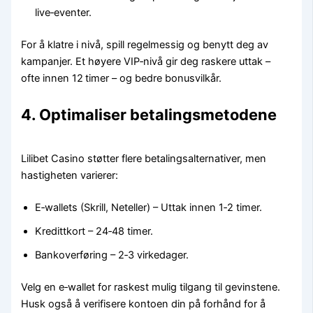
live‑eventer.
For å klatre i nivå, spill regelmessig og benytt deg av
kampanjer. Et høyere VIP‑nivå gir deg raskere uttak –
ofte innen 12 timer – og bedre bonusvilkår.
4. Optimaliser betalingsmetodene
Lilibet Casino støtter flere betalingsalternativer, men
hastigheten varierer:
E‑wallets (Skrill, Neteller) – Uttak innen 1‑2 timer.
Kredittkort – 24‑48 timer.
Bankoverføring – 2‑3 virkedager.
Velg en e‑wallet for raskest mulig tilgang til gevinstene.
Husk også å verifisere kontoen din på forhånd for å