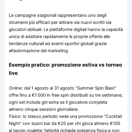
Le campagne stagionali rappresentano uno degli
strumenti più efficaci per attirare sia nuovi iscritti sia
giocatori abituali. Le piattaforme digitali hanno la capacità
unica di adattare rapidamente le proprie offerte alle
tendenze culturali ed eventi sportivi globali grazie
all’automazione del marketing.
Esempio pratico: promozione estiva vs torneo
live
Online
: dal 1 agosto al 31 agosto “Summer Spin Blast”
offre fino a €1 000 in free spin distribuiti su tre settimane;
ogni set include giri extra se il giocatore completa
almeno cinque sessioni giornaliere.
Fisico
: lo stesso periodo vede una promozione “Cocktail
Night” con buoni bar da €20 per chi gioca almeno €100
al tavolo roulette; l’attività richiede presenza fisica e non