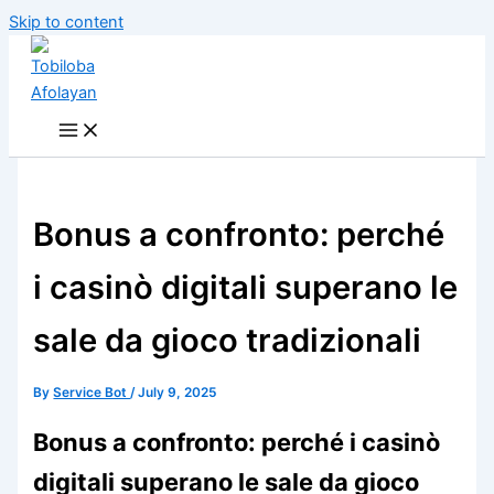
Skip to content
Bonus a confronto: perché
i casinò digitali superano le
sale da gioco tradizionali
By
Service Bot
/
July 9, 2025
Bonus a confronto: perché i casinò
digitali superano le sale da gioco