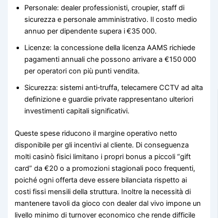
Personale: dealer professionisti, croupier, staff di
sicurezza e personale amministrativo. Il costo medio
annuo per dipendente supera i €35 000.
Licenze: la concessione della licenza AAMS richiede
pagamenti annuali che possono arrivare a €150 000
per operatori con più punti vendita.
Sicurezza: sistemi anti‑truffa, telecamere CCTV ad alta
definizione e guardie private rappresentano ulteriori
investimenti capitali significativi.
Queste spese riducono il margine operativo netto
disponibile per gli incentivi al cliente. Di conseguenza
molti casinò fisici limitano i propri bonus a piccoli “gift
card” da €20 o a promozioni stagionali poco frequenti,
poiché ogni offerta deve essere bilanciata rispetto ai
costi fissi mensili della struttura. Inoltre la necessità di
mantenere tavoli da gioco con dealer dal vivo impone un
livello minimo di turnover economico che rende difficile