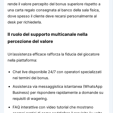
rende il valore percepito del bonus superiore rispetto a
una carta regalo consegnata al banco della sala fisica,
dove spesso il cliente deve recarsi personalmente al
desk per richiederla.
Il ruolo del supporto multicanale nella
percezione del valore
Un’assistenza efficace rafforza la fiducia del giocatore
nella piattaforma:
Chat live disponibile 24/7 con operatori specializzati
nei termini dei bonus.
Assistenza via messaggistica istantanea (WhatsApp
Business) per rispondere rapidamente a domande su
requisiti di wagering.
FAQ interattive con video tutorial che mostrano