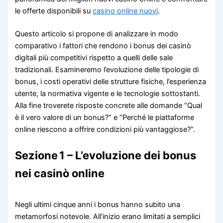
le offerte disponibili su
casino online nuovi
.
Questo articolo si propone di analizzare in modo
comparativo i fattori che rendono i bonus dei casinò
digitali più competitivi rispetto a quelli delle sale
tradizionali. Esamineremo l’evoluzione delle tipologie di
bonus, i costi operativi delle strutture fisiche, l’esperienza
utente, la normativa vigente e le tecnologie sottostanti.
Alla fine troverete risposte concrete alle domande “Qual
è il vero valore di un bonus?” e “Perché le piattaforme
online riescono a offrire condizioni più vantaggiose?”.
Sezione 1 – L’evoluzione dei bonus
nei casinò online
Negli ultimi cinque anni i bonus hanno subito una
metamorfosi notevole. All’inizio erano limitati a semplici