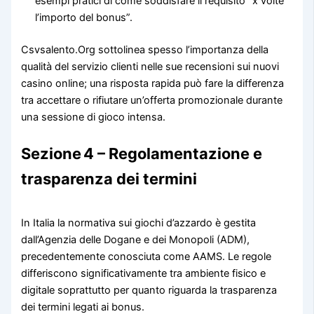
esempi pratici di come soddisfare il requisito “x volte
l’importo del bonus”.
Csvsalento.Org sottolinea spesso l’importanza della
qualità del servizio clienti nelle sue recensioni sui nuovi
casino online; una risposta rapida può fare la differenza
tra accettare o rifiutare un’offerta promozionale durante
una sessione di gioco intensa.
Sezione 4 – Regolamentazione e
trasparenza dei termini
In Italia la normativa sui giochi d’azzardo è gestita
dall’Agenzia delle Dogane e dei Monopoli (ADM),
precedentemente conosciuta come AAMS. Le regole
differiscono significativamente tra ambiente fisico e
digitale soprattutto per quanto riguarda la trasparenza
dei termini legati ai bonus.