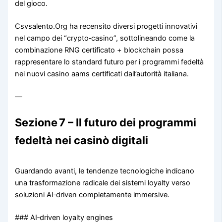
del gioco.
Csvsalento.Org ha recensito diversi progetti innovativi
nel campo dei “crypto‑casino”, sottolineando come la
combinazione RNG certificato + blockchain possa
rappresentare lo standard futuro per i programmi fedeltà
nei nuovi casino aams certificati dall’autorità italiana.
—
Sezione 7 – Il futuro dei programmi
fedeltà nei casinò digitali
Guardando avanti, le tendenze tecnologiche indicano
una trasformazione radicale dei sistemi loyalty verso
soluzioni AI‑driven completamente immersive.
### AI‑driven loyalty engines