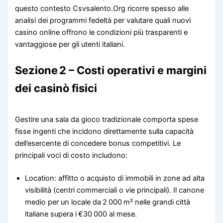
questo contesto Csvsalento.Org ricorre spesso alle
analisi dei programmi fedeltà per valutare quali nuovi
casino online offrono le condizioni più trasparenti e
vantaggiose per gli utenti italiani.
Sezione 2 – Costi operativi e margini
dei casinò fisici
Gestire una sala da gioco tradizionale comporta spese
fisse ingenti che incidono direttamente sulla capacità
dell’esercente di concedere bonus competitivi. Le
principali voci di costo includono:
Location: affitto o acquisto di immobili in zone ad alta
visibilità (centri commerciali o vie principali). Il canone
medio per un locale da 2 000 m² nelle grandi città
italiane supera i €30 000 al mese.