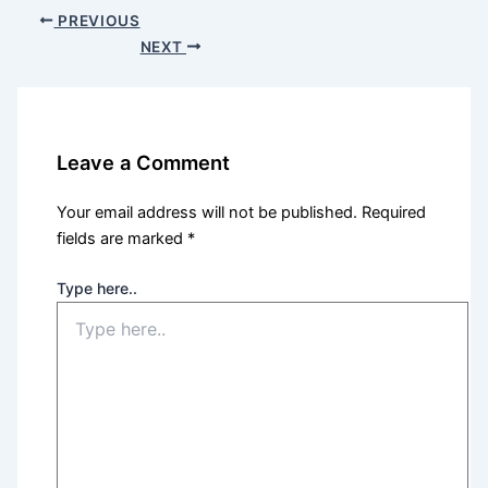
PREVIOUS
NEXT
Leave a Comment
Your email address will not be published.
Required
fields are marked
*
Type here..