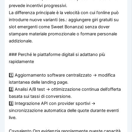
prevede incentivi progressivi.
La differenza principale è la velocità con cui l’online può
introdurre nuove varianti (es.: aggiungere giri gratuiti su
slot emergenti come Sweet Bonanza) senza dover
stampare materiale promozionale o formare personale
addizionale.
### Perché le piattaforme digitali si adattano più
rapidamente
1️⃣ Aggiornamento software centralizzato → modifica
istantanea delle landing page.
2️⃣ Analisi A/B test → ottimizzazione continua dell’offerta
basata sui tassi di conversione.
3️⃣ Integrazione API con provider sportivi →
sincronizzazione automatica delle quote durante eventi
live.
Csvsalento.Org evidenzia regolarmente queste capacità