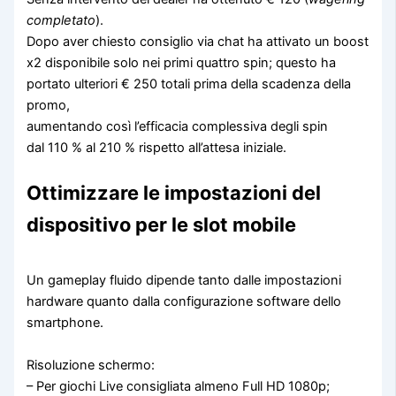
completato
).
Dopo aver chiesto consiglio via chat ha attivato un boost
x2 disponibile solo nei primi quattro spin; questo ha
portato ulteriori € 250 totali prima della scadenza della
promo,
aumentando così l’efficacia complessiva degli spin
dal 110 % al 210 % rispetto all’attesa iniziale.
Ottimizzare le impostazioni del
dispositivo per le slot mobile
Un gameplay fluido dipende tanto dalle impostazioni
hardware quanto dalla configurazione software dello
smartphone.
Risoluzione schermo:
– Per giochi Live consigliata almeno Full HD 1080p;