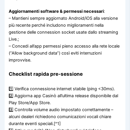
Aggiornamenti software & permessi necessari
:
– Mantieni sempre aggiornato Android/iOS alla versione
più recente perché includono miglioramenti nella
gestione delle connession socket usate dallo streaming
Live.;
– Concedi all’app permessi pieno accesso alla rete locale
(“Allow background data”) così eviti interruzioni
improvvise.
Checklist rapida pre‑sessione
1️⃣ Verifica connessione internet stabile (ping <30ms).
2️⃣ Aggiorna app Casinò all’ultima release disponibile dal
Play Store/App Store.
3️⃣ Controlla volume audio impostato correttamente –
alcuni dealeri richiedono comunicazioni vocali chiare
durante eventi speciali.[^1]