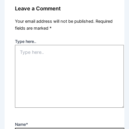
Leave a Comment
Your email address will not be published.
Required
fields are marked
*
Type here..
Name*