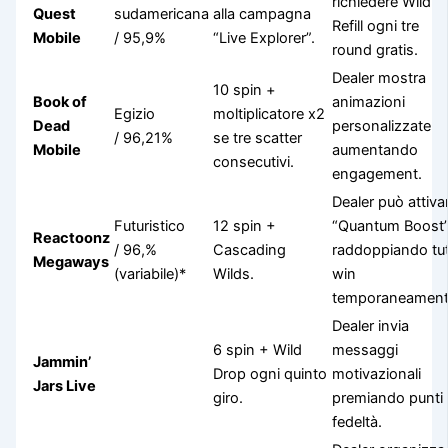
richiedere Wild
Quest
sudamericana
alla campagna
Refill ogni tre
Mobile
/ 95,9%
“Live Explorer”.
round gratis.
Dealer mostra
10 spin +
Book of
animazioni
Egizio
moltiplicatore x2
Dead
personalizzate
/ 96,21%
se tre scatter
Mobile
aumentando
consecutivi.
engagement.
Dealer può attiva
Futuristico
12 spin +
“Quantum Boost
Reactoonz
/ 96,%
Cascading
raddoppiando tut
Megaways
(variabile)*
Wilds.
win
temporaneament
Dealer invia
6 spin + Wild
messaggi
Jammin’
Drop ogni quinto
motivazionali
Jars Live
giro.
premiando punti
fedeltà.