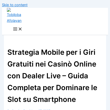
Skip to content
Strategia Mobile per i Giri
Gratuiti nei Casinò Online
con Dealer Live – Guida
Completa per Dominare le
Slot su Smartphone