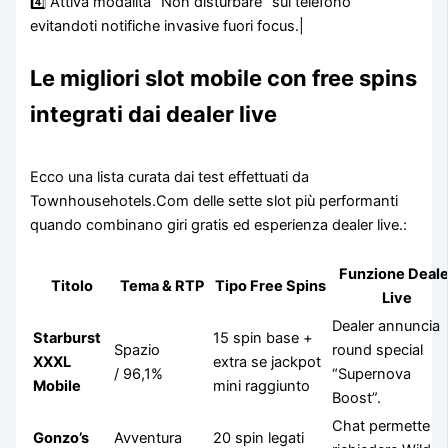
4️⃣ Attiva modalità “Non disturbare” sul telefono
evitandoti notifiche invasive fuori focus.|
Le migliori slot mobile con free spins
integrati dai dealer live
Ecco una lista curata dai test effettuati da
Townhousehotels.Com delle sette slot più performanti
quando combinano giri gratis ed esperienza dealer live.:
Funzione Deale
Titolo
Tema & RTP
Tipo Free Spins
Live
Dealer annuncia
Starburst
15 spin base +
Spazio
round special
XXXL
extra se jackpot
/ 96,1%
“Supernova
Mobile
mini raggiunto
Boost”.
Chat permette
Gonzo’s
Avventura
20 spin legati