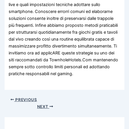
live e quali impostazioni tecniche adottare sullo
smartphone. Conoscere error​ri comuni ed elaborarne
soluzioni consente inoltre di preservarsi dalle trappole
più frequenti. Infine abbiamo proposto metodi praticabili
per strutturarsi quotidianamente fra giochi gratis e tavoli
dal vivo creando così una routine equilibrata capace di
massimizzare profitto divertimento simultaneamente. Ti
invitiamo ora ad applicARE queste strategie su uno dei
siti raccomandati da TownholeHotels.Com mantenendo
sempre sotto controllo limiti personali ed adottando
pratiche responsabili nel gaming.​
PREVIOUS
NEXT