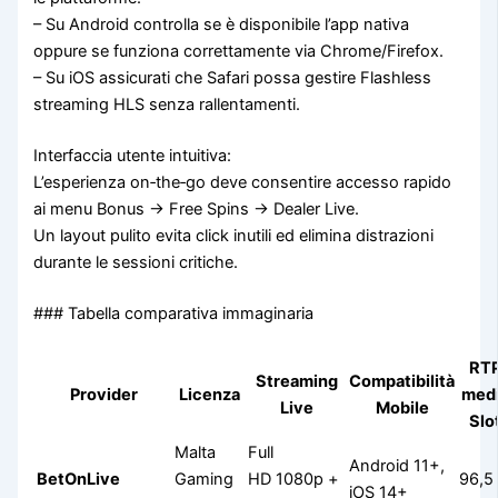
– Su Android controlla se è disponibile l’app nativa
oppure se funziona correttamente via Chrome/Firefox.
– Su iOS assicurati che Safari possa gestire Flashless
streaming HLS senza rallentamenti.
Interfaccia utente intuitiva:
L’esperienza on‑the‑go deve consentire accesso rapido
ai menu Bonus → Free Spins → Dealer Live.
Un layout pulito evita click inutili ed elimina distrazioni
durante le sessioni critiche.
### Tabella comparativa immaginaria
RT
Streaming
Compatibilità
Provider
Licenza
med
Live
Mobile
Slo
Malta
Full
Android 11+,
BetOnLive
Gaming
HD 1080p +
96,5
iOS 14+