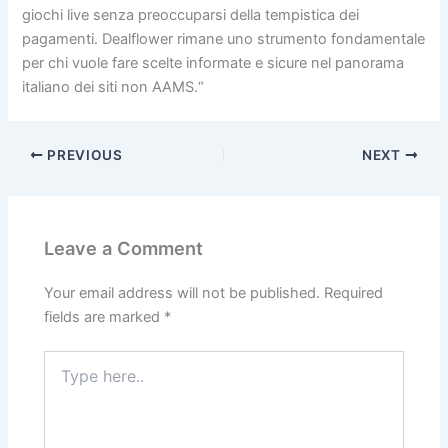
giochi live senza preoccuparsi della tempistica dei
pagamenti. Dealflower rimane uno strumento fondamentale
per chi vuole fare scelte informate e sicure nel panorama
italiano dei siti non AAMS.“
PREVIOUS
NEXT
Leave a Comment
Your email address will not be published.
Required
fields are marked
*
Type
here..