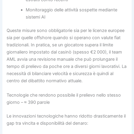
Monitoraggio delle attività sospette mediante
sistemi AI
Queste misure sono obbligatorie sia per le licenze europee
sia per quelle offshore quando si operano con valute fiat
tradizionali. In pratica, se un giocatore supera il limite
giornaliero impostato dal casinò (spesso €2 000), il team
AML avvia una revisione manuale che può prolungare il
tempo di prelievo da poche ore a diversi giorni lavorativi. La
necessità di bilanciare velocità e sicurezza è quindi al
centro del dibattito normativo attuale.
Tecnologie che rendono possibile il prelievo nello stesso
giorno – ≈ 390 parole
Le innovazioni tecnologiche hanno ridotto drasticamente il
gap tra vincita e disponibilità del denaro: