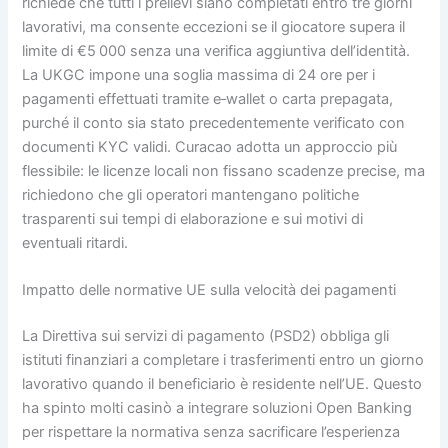
richiede che tutti i prelievi siano completati entro tre giorni
lavorativi, ma consente eccezioni se il giocatore supera il
limite di €5 000 senza una verifica aggiuntiva dell’identità.
La UKGC impone una soglia massima di 24 ore per i
pagamenti effettuati tramite e‑wallet o carta prepagata,
purché il conto sia stato precedentemente verificato con
documenti KYC validi. Curacao adotta un approccio più
flessibile: le licenze locali non fissano scadenze precise, ma
richiedono che gli operatori mantengano politiche
trasparenti sui tempi di elaborazione e sui motivi di
eventuali ritardi.
Impatto delle normative UE sulla velocità dei pagamenti
La Direttiva sui servizi di pagamento (PSD2) obbliga gli
istituti finanziari a completare i trasferimenti entro un giorno
lavorativo quando il beneficiario è residente nell’UE. Questo
ha spinto molti casinò a integrare soluzioni Open Banking
per rispettare la normativa senza sacrificare l’esperienza