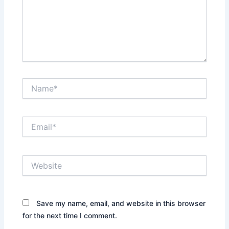
Name*
Email*
Website
Save my name, email, and website in this browser
for the next time I comment.